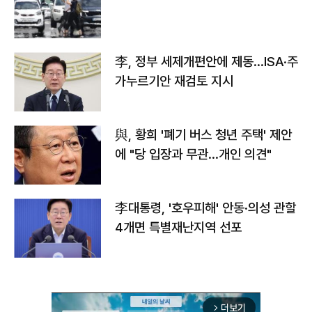
李, 정부 세제개편안에 제동…ISA·주
가누르기안 재검토 지시
與, 황희 '폐기 버스 청년 주택' 제안
에 "당 입장과 무관…개인 의견"
李대통령, '호우피해' 안동·의성 관할
4개면 특별재난지역 선포
더보기
arrow_forward_ios