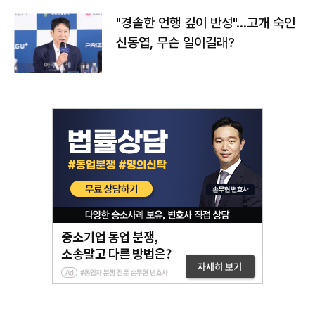
"경솔한 언행 깊이 반성"…고개 숙인
신동엽, 무슨 일이길래?