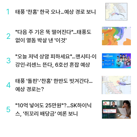
1
태풍 '찬홈' 한국 오나…예상 경로 보니
"다음 주 기온 뚝 떨어진다"…태풍도
2
없이 열돔 박살 낸 '이것'
"오늘 저녁 상암 피하세요"…맨시티·이
3
강인·리센느 뜬다, 6호선 혼잡 예상
태풍 '돌핀'·'찬홈' 한반도 빗겨간다…
4
예상 경로는?
"10억 넣어도 25만원"?…SK하이닉
5
스, '쥐꼬리 배당금' 여론 보니