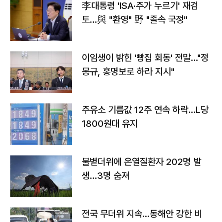
李대통령 'ISA·주가 누르기' 재검
토…與 "환영" 野 "졸속 국정"
이임생이 밝힌 '빵집 회동' 전말…"정
몽규, 홍명보로 하라 지시"
주유소 기름값 12주 연속 하락…L당
1800원대 유지
불볕더위에 온열질환자 202명 발
생…3명 숨져
전국 무더위 지속…동해안 강한 비