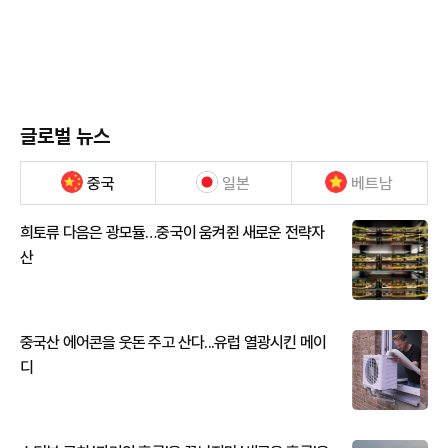
글로벌 뉴스
중국
일본
베트남
희토류 다음은 광모듈…중국이 움켜쥔 새로운 전략자
산
중국산 에어콘을 웃돈 주고 산다...유럽 열광시킨 메이
디