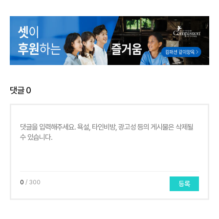
댓글
0
0
/ 300
등록