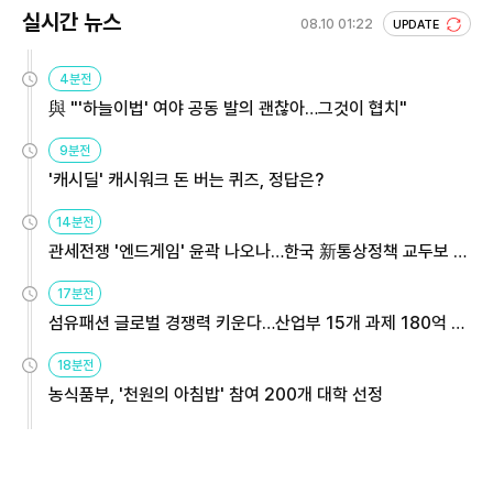
실시간 뉴스
08.10 01:22
UPDATE
4분전
與 "'하늘이법' 여야 공동 발의 괜찮아…그것이 협치"
9분전
'캐시딜' 캐시워크 돈 버는 퀴즈, 정답은?
14분전
관세전쟁 '엔드게임' 윤곽 나오나…한국 新통상정책 교두보 활
용해야
17분전
섬유패션 글로벌 경쟁력 키운다…산업부 15개 과제 180억 지
원
18분전
농식품부, '천원의 아침밥' 참여 200개 대학 선정