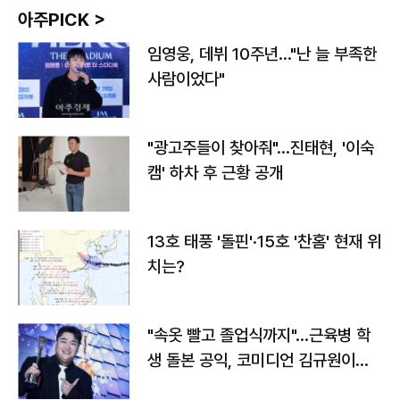
아주PICK >
임영웅, 데뷔 10주년…"난 늘 부족한
사람이었다"
"광고주들이 찾아줘"…진태현, '이숙
캠' 하차 후 근황 공개
13호 태풍 '돌핀'·15호 '찬홈' 현재 위
치는?
"속옷 빨고 졸업식까지"…근육병 학
생 돌본 공익, 코미디언 김규원이었
다