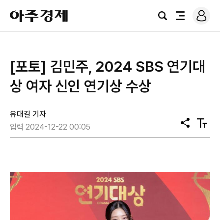
로
아
그
검
전
주
인
색
체
경
메
제
뉴
[포토] 김민주, 2024 SBS 연기대
상 여자 신인 연기상 수상
유대길 기자
공
텍
입력 2024-12-22 00:05
유
스
트
크
기