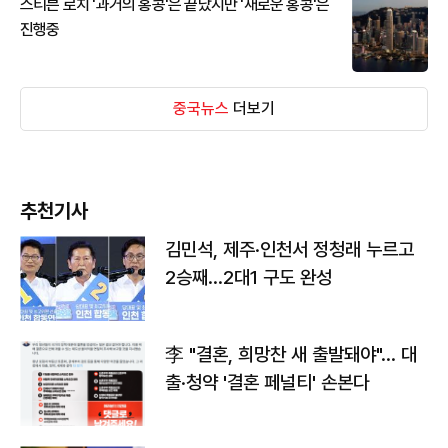
스티븐 로치 '과거의 홍콩'은 끝났지만 '새로운 홍콩'은
진행중
중국뉴스
더보기
추천기사
김민석, 제주·인천서 정청래 누르고
2승째…2대1 구도 완성
李 "결혼, 희망찬 새 출발돼야"… 대
출·청약 '결혼 페널티' 손본다