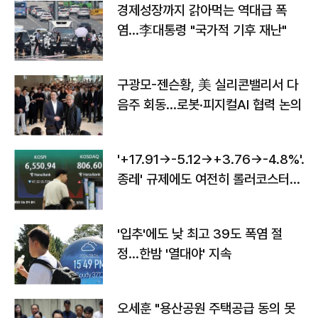
경제성장까지 갉아먹는 역대급 폭
염…李대통령 "국가적 기후 재난"
구광모-젠슨황, 美 실리콘밸리서 다
음주 회동…로봇·피지컬AI 협력 논의
'+17.91→-5.12→+3.76→-4.8%'…'
종레' 규제에도 여전히 롤러코스터
타는 코스피
'입추'에도 낮 최고 39도 폭염 절
정…한밤 '열대야' 지속
오세훈 "용산공원 주택공급 동의 못