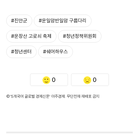
#진안군
#운일암반일암 구름다리
#운장산 고로쇠 축제
#청년정책위원회
#청년센터
#쉐어하우스
0
0
©'5개국어 글로벌 경제신문' 아주경제. 무단전재·재배포 금지