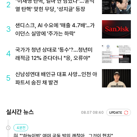
"이재명 탄핵, 얼마 안 남았다"...'윤석
2
열 탄핵' 맞힌 무당, '성지글' 등장
샌디스크, AI 수요에 '매출 4.7배'…가
3
이던스 실망에 '주가는 하락'
국가가 청년 상대로 '통수'?...청년미
4
래적금 12% 준다더니 "응, 오류야"
신남성연대 배인규 대표 사망…인천 아
5
파트서 숨진 채 발견
실시간 뉴스
08.07 08:40
UPDATE
4분전
與 "'하늘이법' 여야 공동 발의 괜찮아…그것이 협치"