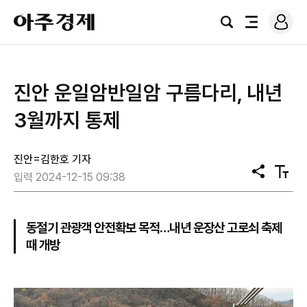
로
아
그
검
전
주
인
색
체
경
메
제
뉴
진안 운일암반일암 구름다리, 내년
3월까지 통제
진안=김한호 기자
공
텍
입력 2024-12-15 09:38
유
스
트
크
기
동절기 관광객 안전확보 목적…내년 운장산 고로쇠 축제
때 개방