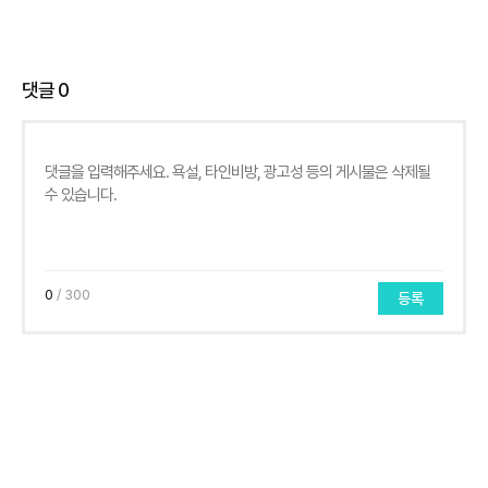
댓글
0
0
/ 300
등록