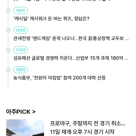
9분전
'캐시딜' 캐시워크 돈 버는 퀴즈, 정답은?
14분전
관세전쟁 '엔드게임' 윤곽 나오나…한국 新통상정책 교두보 활
용해야
17분전
섬유패션 글로벌 경쟁력 키운다…산업부 15개 과제 180억 지
원
18분전
농식품부, '천원의 아침밥' 참여 200개 대학 선정
아주PICK >
프로야구, 주말까지 전 경기 취소…
11일 재개·오후 7시 경기 시작