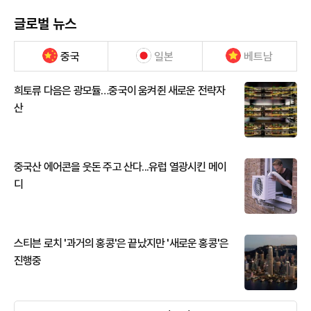
글로벌 뉴스
중국
일본
베트남
희토류 다음은 광모듈…중국이 움켜쥔 새로운 전략자
산
중국산 에어콘을 웃돈 주고 산다...유럽 열광시킨 메이
디
스티븐 로치 '과거의 홍콩'은 끝났지만 '새로운 홍콩'은
진행중