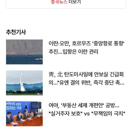
중국뉴스
더보기
추천기사
이란·오만, 호르무즈 '중앙항로 통항'
추진…입항은 이란 관리
靑, 北 탄도미사일에 안보실 긴급회
의…"유엔 결의 위반, 즉각 중단 촉
구"
여야, '부동산 세제 개편안' 공방…
"실거주자 보호" vs "무책임의 극치"