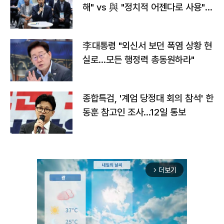
해" vs 與 "정치적 어젠다로 사용"
맞불
李대통령 "외신서 보던 폭염 상황 현
실로…모든 행정력 총동원하라"
종합특검, '계엄 당정대 회의 참석' 한
동훈 참고인 조사...12일 통보
더보기
arrow_forward_ios