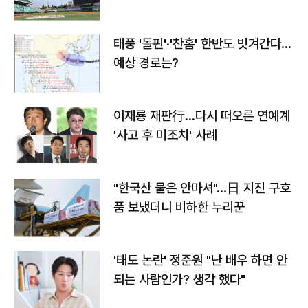
태풍 '돌핀'·'찬홈' 한반도 빗겨간다…
예상 경로는?
이재룡 재판行…다시 떠오른 연예계
'사고 후 미조치' 사례
"한국산 물은 안마셔"…日 지진 구호
품 보냈더니 비하한 누리꾼
'태도 논란' 정준원 "난 배우 하면 안
되는 사람인가? 생각 했다"