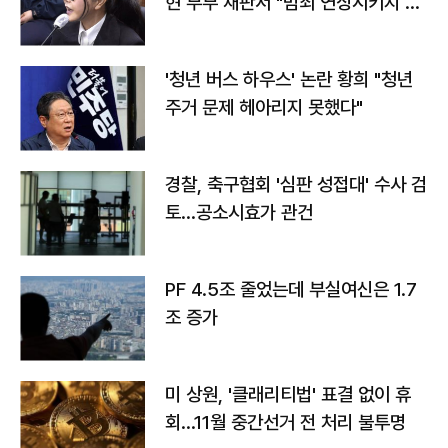
현 부부 재판서 "범죄 연상시키지 말
라"
'청년 버스 하우스' 논란 황희 "청년
주거 문제 헤아리지 못했다"
경찰, 축구협회 '심판 성접대' 수사 검
토…공소시효가 관건
PF 4.5조 줄었는데 부실여신은 1.7
조 증가
미 상원, '클래리티법' 표결 없이 휴
회…11월 중간선거 전 처리 불투명