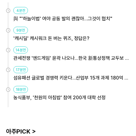
4분전
與 "'하늘이법' 여야 공동 발의 괜찮아…그것이 협치"
9분전
'캐시딜' 캐시워크 돈 버는 퀴즈, 정답은?
14분전
관세전쟁 '엔드게임' 윤곽 나오나…한국 新통상정책 교두보 활
용해야
17분전
섬유패션 글로벌 경쟁력 키운다…산업부 15개 과제 180억 지
원
18분전
농식품부, '천원의 아침밥' 참여 200개 대학 선정
아주PICK >