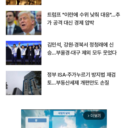
트럼프 "이란에 수위 낮춰 대응"…추
가 공격 대신 경제 압박
김민석, 강원·경북서 정청래에 신
승…부울경·대구 제외 모두 웃었다
정부 ISA·주가누르기 방지법 재검
토…부동산세제 개편안도 손질
더보기
arrow_forward_ios