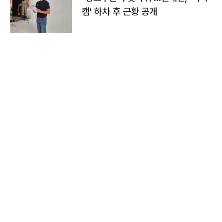
캠' 하차 후 근황 공개