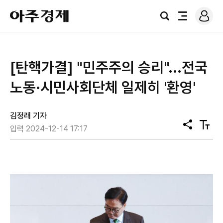
로
아
그
검
전
주
인
색
체
경
메
제
뉴
[탄핵가결] "민주주의 승리"...전국
노동·시민사회단체 일제히 '환영'
김정래 기자
공
텍
입력 2024-12-14 17:17
유
스
트
크
기