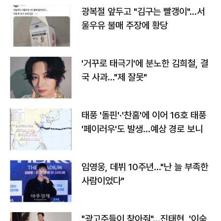
광복절 앞두고 "김구는 빨갱이"…서
울우유 불매 주장에 황당
'거꾸로 태극기'에 분노한 김희철, 결
국 사과…"제 잘못"
태풍 '돌핀'·'찬홈'에 이어 16호 태풍
'페이러우'도 발생…예상 경로 보니
임영웅, 데뷔 10주년…"난 늘 부족한
사람이었다"
"광고주들이 찾아줘"…진태현, '이숙