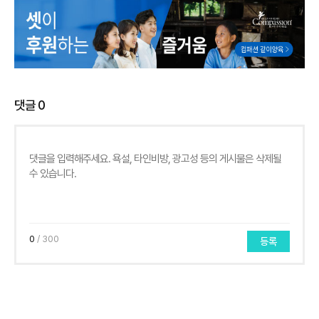
댓글
0
0
/ 300
등록