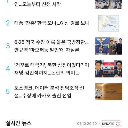
1
인…오늘부터 신청 시작
2
태풍 '찬홈' 한국 오나…예상 경로 보니
6·25 적국 수장 어록 읊은 국방장관…
3
안규백 '마오쩌둥 발언'에 자질론
'거꾸로 태극기', 북한 상징이었다? 이
4
재명·김민석까지…논란의 의미는
토스뱅크, 데이터 분석 전담조직 신
5
설…수장에 카카오 출신 선임
실시간 뉴스
08.10 20:50
UPDATE