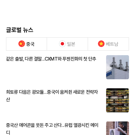
글로벌 뉴스
중국
일본
베트남
같은 출발, 다른 결말...CXMT와 푸젠진화의 첫 단추
희토류 다음은 광모듈…중국이 움켜쥔 새로운 전략자
산
중국산 에어콘을 웃돈 주고 산다...유럽 열광시킨 메이
디