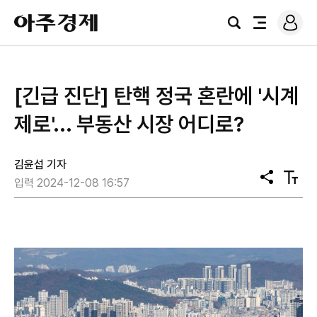
로
아
그
검
전
주
인
색
체
경
메
제
뉴
[긴급 진단] 탄핵 정국 혼란에 '시계
제로'... 부동산 시장 어디로?
김윤섭 기자
공
텍
입력 2024-12-08 16:57
유
스
트
크
기