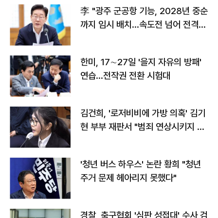
李 "광주 군공항 기능, 2028년 중순
까지 임시 배치…속도전 넘어 전격
전"
한미, 17∼27일 '을지 자유의 방패'
연습…전작권 전환 시험대
김건희, '로저비비에 가방 의혹' 김기
현 부부 재판서 "범죄 연상시키지 말
라"
'청년 버스 하우스' 논란 황희 "청년
주거 문제 헤아리지 못했다"
경찰, 축구협회 '심판 성접대' 수사 검