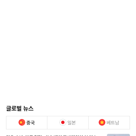
글로벌 뉴스
중국
일본
베트남