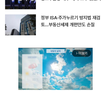
정부 ISA·주가누르기 방지법 재검
토…부동산세제 개편안도 손질
더보기
arrow_forward_ios
Unmute