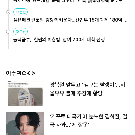
관세전쟁 '엔드게임' 윤곽 나오나…한국 新통상정책 교두보 활
용해야
17분전
섬유패션 글로벌 경쟁력 키운다…산업부 15개 과제 180억 지
원
18분전
농식품부, '천원의 아침밥' 참여 200개 대학 선정
아주PICK >
광복절 앞두고 "김구는 빨갱이"…서
울우유 불매 주장에 황당
'거꾸로 태극기'에 분노한 김희철, 결
국 사과…"제 잘못"