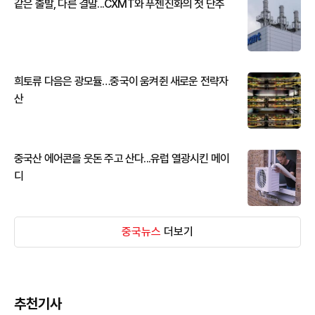
같은 출발, 다른 결말...CXMT와 푸젠진화의 첫 단추
희토류 다음은 광모듈…중국이 움켜쥔 새로운 전략자
산
중국산 에어콘을 웃돈 주고 산다...유럽 열광시킨 메이
디
중국뉴스
더보기
추천기사