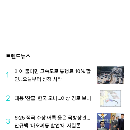
트렌드뉴스
아이 둘이면 고속도로 통행료 10% 할
1
인…오늘부터 신청 시작
2
태풍 '찬홈' 한국 오나…예상 경로 보니
6·25 적국 수장 어록 읊은 국방장관…
3
안규백 '마오쩌둥 발언'에 자질론