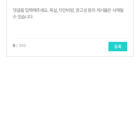
0
/ 300
등록