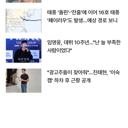
태풍 '돌핀'·'찬홈'에 이어 16호 태풍
'페이러우'도 발생…예상 경로 보니
임영웅, 데뷔 10주년…"난 늘 부족한
사람이었다"
"광고주들이 찾아줘"…진태현, '이숙
캠' 하차 후 근황 공개