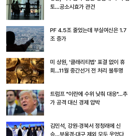
토…공소시효가 관건
PF 4.5조 줄었는데 부실여신은 1.7
조 증가
미 상원, '클래리티법' 표결 없이 휴
회…11월 중간선거 전 처리 불투명
트럼프 "이란에 수위 낮춰 대응"…추
가 공격 대신 경제 압박
김민석, 강원·경북서 정청래에 신
승…부울경·대구 제외 모두 웃었다