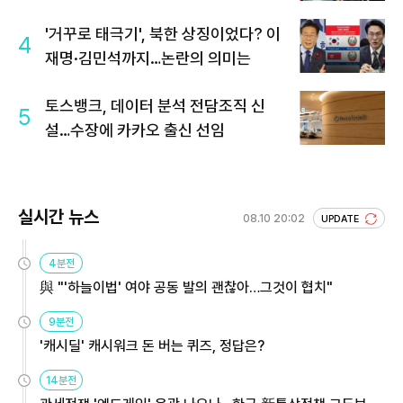
'거꾸로 태극기', 북한 상징이었다? 이
4
재명·김민석까지…논란의 의미는
토스뱅크, 데이터 분석 전담조직 신
5
설…수장에 카카오 출신 선임
실시간 뉴스
08.10 20:02
UPDATE
4분전
與 "'하늘이법' 여야 공동 발의 괜찮아…그것이 협치"
9분전
'캐시딜' 캐시워크 돈 버는 퀴즈, 정답은?
14분전