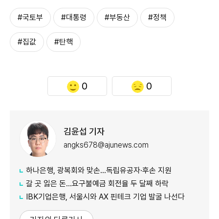
#국토부
#대통령
#부동산
#정책
#집값
#탄핵
0
0
김윤섭 기자
angks678@ajunews.com
하나은행, 광복회와 맞손…독립유공자·후손 지원
갈 곳 잃은 돈…요구불예금 회전율 두 달째 하락
IBK기업은행, 서울시와 AX 핀테크 기업 발굴 나선다