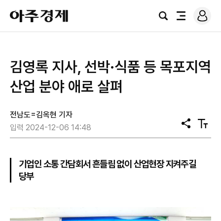
로
아
그
검
전
주
인
색
체
경
메
제
뉴
김영록 지사, 선박·식품 등 목포지역
산업 분야 애로 살펴
전남도=김옥현 기자
공
텍
입력 2024-12-06 14:48
유
스
트
크
기
기업인 소통 간담회서 흔들림 없이 산업현장 지켜주길
당부