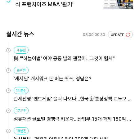
식 프랜차이즈 M&A '활기'
실시간 뉴스
08.09 09:30
UPDATE
4분전
與 "'하늘이법' 여야 공동 발의 괜찮아…그것이 협치"
9분전
'캐시딜' 캐시워크 돈 버는 퀴즈, 정답은?
14분전
관세전쟁 '엔드게임' 윤곽 나오나…한국 新통상정책 교두보 활
용해야
17분전
섬유패션 글로벌 경쟁력 키운다…산업부 15개 과제 180억 지
원
18분전