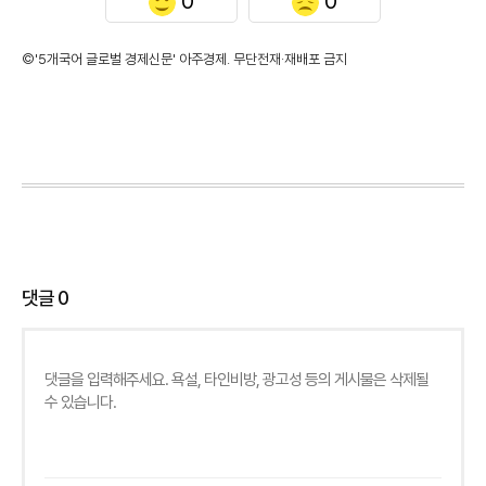
0
0
©'5개국어 글로벌 경제신문' 아주경제. 무단전재·재배포 금지
댓글
0