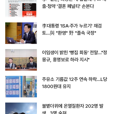
출·청약 '결혼 페널티' 손본다
李대통령 'ISA·주가 누르기' 재검
토…與 "환영" 野 "졸속 국정"
이임생이 밝힌 '빵집 회동' 전말…"정
몽규, 홍명보로 하라 지시"
주유소 기름값 12주 연속 하락…L당
1800원대 유지
불볕더위에 온열질환자 202명 발
생…3명 숨져