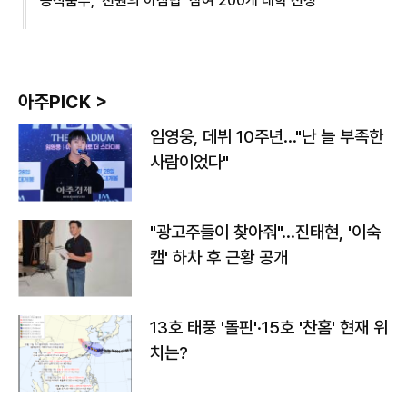
농식품부, '천원의 아침밥' 참여 200개 대학 선정
아주PICK >
임영웅, 데뷔 10주년…"난 늘 부족한
사람이었다"
"광고주들이 찾아줘"…진태현, '이숙
캠' 하차 후 근황 공개
13호 태풍 '돌핀'·15호 '찬홈' 현재 위
치는?