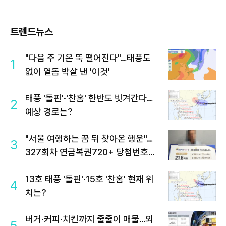
트렌드뉴스
"다음 주 기온 뚝 떨어진다"…태풍도
1
없이 열돔 박살 낸 '이것'
태풍 '돌핀'·'찬홈' 한반도 빗겨간다…
2
예상 경로는?
"서울 여행하는 꿈 뒤 찾아온 행운"…
3
327회차 연금복권720+ 당첨번호조
회 주목
13호 태풍 '돌핀'·15호 '찬홈' 현재 위
4
치는?
버거·커피·치킨까지 줄줄이 매물…외
5