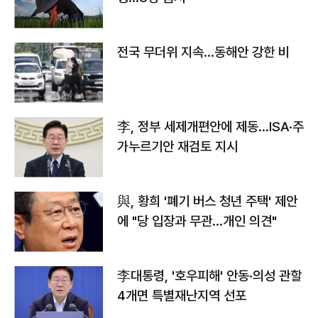
전국 무더위 지속…동해안 강한 비
李, 정부 세제개편안에 제동…ISA·주
가누르기안 재검토 지시
與, 황희 '폐기 버스 청년 주택' 제안
에 "당 입장과 무관…개인 의견"
李대통령, '호우피해' 안동·의성 관할
4개면 특별재난지역 선포