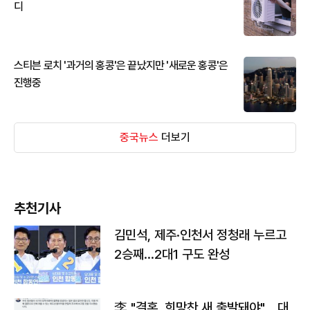
디
스티븐 로치 '과거의 홍콩'은 끝났지만 '새로운 홍콩'은
진행중
중국뉴스
더보기
추천기사
김민석, 제주·인천서 정청래 누르고
2승째…2대1 구도 완성
李 "결혼, 희망찬 새 출발돼야"… 대