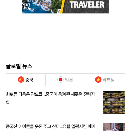
글로벌 뉴스
중국
일본
베트남
희토류 다음은 광모듈…중국이 움켜쥔 새로운 전략자
산
중국산 에어콘을 웃돈 주고 산다...유럽 열광시킨 메이