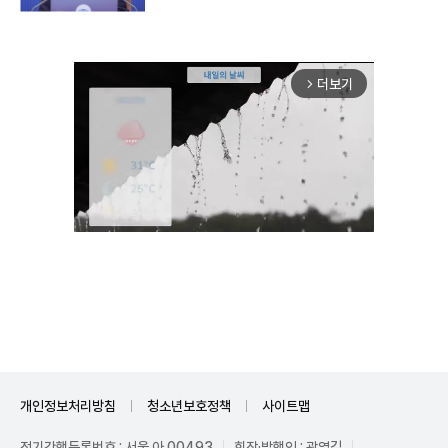
더보기
arrow_forward_ios
Unmute
개인정보처리방침
청소년보호정책
사이트맵
정기간행등록번호 : 서울 아 00493
회장·발행인 : 곽영길