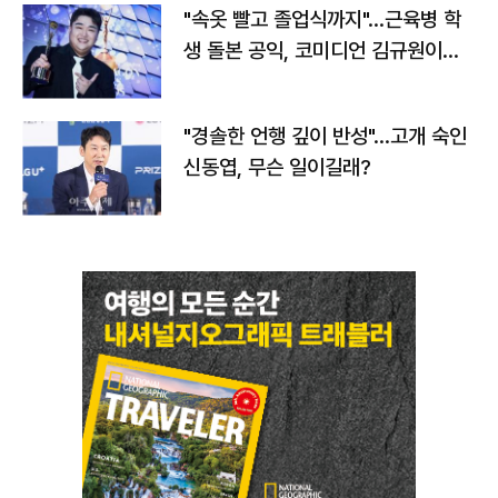
"속옷 빨고 졸업식까지"…근육병 학
생 돌본 공익, 코미디언 김규원이었
다
"경솔한 언행 깊이 반성"…고개 숙인
신동엽, 무슨 일이길래?