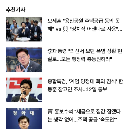
추천기사
오세훈 "용산공원 주택공급 동의 못
해" vs 與 "정치적 어젠다로 사용"
맞불
李대통령 "외신서 보던 폭염 상황 현
실로…모든 행정력 총동원하라"
종합특검, '계엄 당정대 회의 참석' 한
동훈 참고인 조사...12일 통보
靑 홍보수석 "세금으로 집값 잡겠다
는 생각 없어…주택 공급 '속도전'"