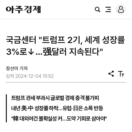
로
아
그
검
전
주
인
색
체
경
메
제
뉴
국금센터 "트럼프 2기, 세계 성장률
3%로↓…强달러 지속된다"
장선아 기자
공
텍
입력 2024-12-04 15:52
유
스
트
크
기
트럼프 관세 부과시 글로벌 경제 충격 불가피
내년 美·中 성장률 하락…유럽·日은 소폭 반등
"韓 대외여건 불확실성 커…도약 기회로 삼아야"