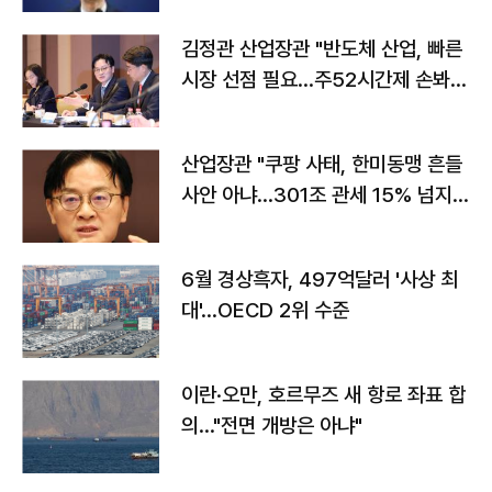
김정관 산업장관 "반도체 산업, 빠른
시장 선점 필요…주52시간제 손봐
야"
산업장관 "쿠팡 사태, 한미동맹 흔들
사안 아냐…301조 관세 15% 넘지
않도록 협의"
6월 경상흑자, 497억달러 '사상 최
대'…OECD 2위 수준
이란·오만, 호르무즈 새 항로 좌표 합
의…"전면 개방은 아냐"