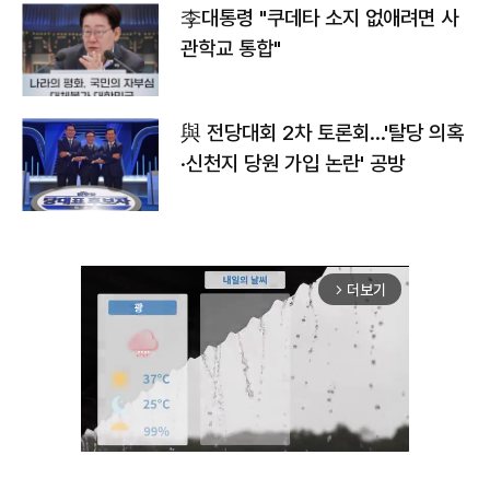
李대통령 "쿠데타 소지 없애려면 사
관학교 통합"
與 전당대회 2차 토론회…'탈당 의혹
·신천지 당원 가입 논란' 공방
더보기
arrow_forward_ios