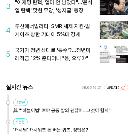
"이재명 탄핵, 얼마 안 남았다"...'윤석
3
열 탄핵' 맞힌 무당, '성지글' 등장
두산에너빌리티, SMR 세제 지원·빌
4
게이츠 방한 기대에 5%대 강세
국가가 청년 상대로 '통수'?...청년미
5
래적금 12% 준다더니 "응, 오류야"
실시간 뉴스
08.06 15:21
UPDATE
4분전
與 "'하늘이법' 여야 공동 발의 괜찮아…그것이 협치"
9분전
'캐시딜' 캐시워크 돈 버는 퀴즈, 정답은?