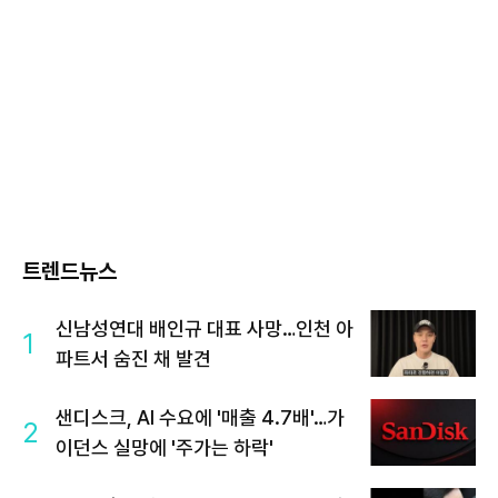
트렌드뉴스
신남성연대 배인규 대표 사망…인천 아
1
파트서 숨진 채 발견
샌디스크, AI 수요에 '매출 4.7배'…가
2
이던스 실망에 '주가는 하락'