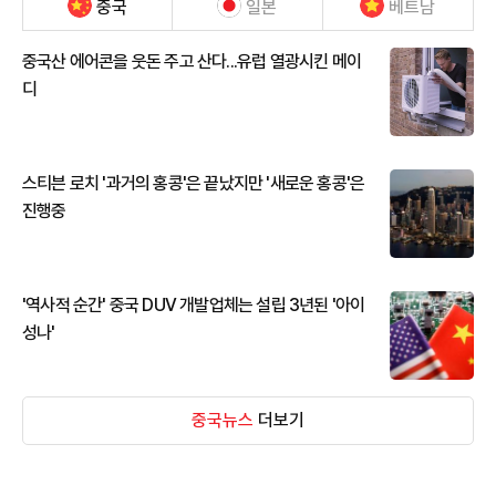
중국
일본
베트남
중국산 에어콘을 웃돈 주고 산다...유럽 열광시킨 메이
디
스티븐 로치 '과거의 홍콩'은 끝났지만 '새로운 홍콩'은
진행중
'역사적 순간' 중국 DUV 개발업체는 설립 3년된 '아이
성나'
중국뉴스
더보기