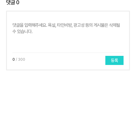
댓글
0
0
/ 300
등록