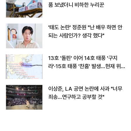
품 보냈더니 비하한 누리꾼
'태도 논란' 정준원 "난 배우 하면 안
되는 사람인가? 생각 했다"
13호 '돌핀' 이어 14호 태풍 '구지
라'·15호 태풍 '찬홈' 발생…현재 위
치와 이동경로는?
이상준, LA 공연 논란에 사과 "너무
죄송…연구하고 공부할 것"