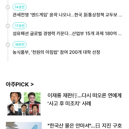
14분전
관세전쟁 '엔드게임' 윤곽 나오나…한국 新통상정책 교두보 활
용해야
17분전
섬유패션 글로벌 경쟁력 키운다…산업부 15개 과제 180억 지
원
18분전
농식품부, '천원의 아침밥' 참여 200개 대학 선정
아주PICK >
이재룡 재판行…다시 떠오른 연예계
'사고 후 미조치' 사례
"한국산 물은 안마셔"…日 지진 구호