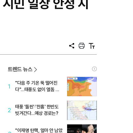
 시민 일상 안정 지
공
프
텍
유
린
스
트
트
크
기
트렌드 뉴스
"다음 주 기온 뚝 떨어진
1
다"…태풍도 없이 열돔 박
살 낸 '이것'
태풍 '돌핀'·'찬홈' 한반도
2
빗겨간다…예상 경로는?
"이재명 탄핵, 얼마 안 남았