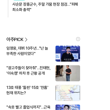
사순문 장흥군수, 주말 가뭄 현장 점검…"피해
최소화 총력"
아주PICK
임영웅, 데뷔 10주년…"난 늘
부족한 사람이었다"
"광고주들이 찾아줘"…진태현,
'이숙캠' 하차 후 근황 공개
13호 태풍 '돌핀'·15호 '찬홈'
현재 위치는?
"속옷 빨고 졸업식까지"…근육