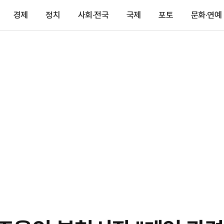
경제
정치
사회·전국
국제
포토
문화·연예