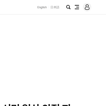
로
English
日本語
그
검
전
인
색
체
메
뉴