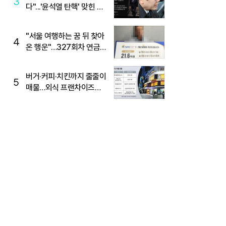
3
다"...'윤석열 탄핵' 맞힌 무
당, '성지글' 등장
"서울 여행하는 꿈 뒤 찾아
4
온 행운"…327회차 연금
복권720+ 당첨번호조회
주목
버거·커피·치킨까지 줄줄이
5
매물…외식 프랜차이즈
M&A '활기'