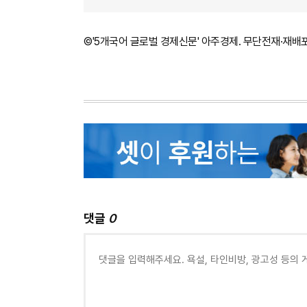
©'5개국어 글로벌 경제신문' 아주경제. 무단전재·재배
댓글
0