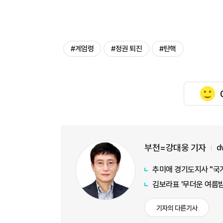
#계엄령
#정권 퇴진
#탄핵
부천=강대웅 기자
d
추미애 경기도지사 "국가
김보라표 '무더운 여름
기자의 다른기사