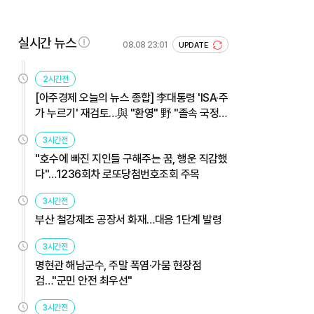
실시간 뉴스
08.08 23:01
UPDATE
2시간전
[아주경제 오늘의 뉴스 종합] 李대통령 'ISA·주
가 누르기' 재검토…與 "환영" 野 "졸속 국정"
外
3시간전
"호수에 빠진 지인들 구해주는 꿈, 행운 직감했
다"…1236회차 로또당첨번호조회 주목
3시간전
부산 철강제조 공장서 화재…대응 1단계 발령
3시간전
명현관 해남군수, 주말 폭염·가뭄 현장점
검…"군민 안전 최우선"
3시간전