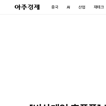
아
중국
AI
산업
재테크
주
경
제