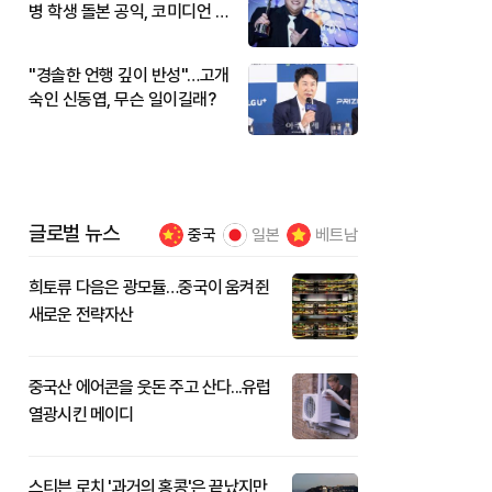
병 학생 돌본 공익, 코미디언 김
규원이었다
"경솔한 언행 깊이 반성"…고개
숙인 신동엽, 무슨 일이길래?
글로벌 뉴스
중국
일본
베트남
희토류 다음은 광모듈…중국이 움켜쥔
새로운 전략자산
중국산 에어콘을 웃돈 주고 산다...유럽
열광시킨 메이디
스티븐 로치 '과거의 홍콩'은 끝났지만