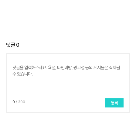
댓글
0
0
/ 300
등록