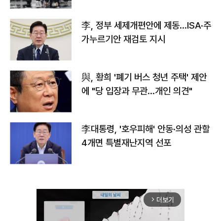
李, 정부 세제개편안에 제동…ISA·주
가누르기안 재검토 지시
與, 황희 '폐기 버스 청년 주택' 제안
에 "당 입장과 무관…개인 의견"
李대통령, '호우피해' 안동·의성 관할
4개면 특별재난지역 선포
더보기
arrow_forward_ios