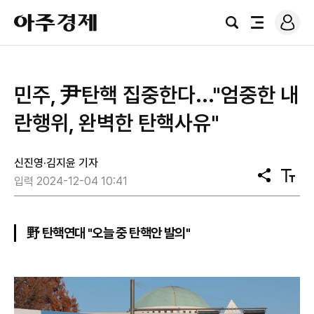
로
아
그
검
전
주
인
색
체
경
메
제
뉴
민주, 尹탄핵 집중한다..."엄중한 내
란행위, 완벽한 탄핵사유"
신진영·김지윤 기자
공
텍
입력 2024-12-04 10:41
유
스
트
크
기
野 탄핵연대 "오늘 중 탄핵안 발의"