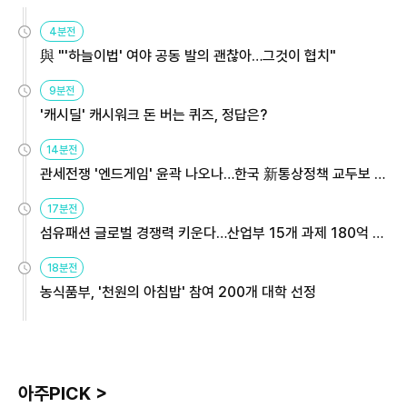
4분전
與 "'하늘이법' 여야 공동 발의 괜찮아…그것이 협치"
9분전
'캐시딜' 캐시워크 돈 버는 퀴즈, 정답은?
14분전
관세전쟁 '엔드게임' 윤곽 나오나…한국 新통상정책 교두보 활
용해야
17분전
섬유패션 글로벌 경쟁력 키운다…산업부 15개 과제 180억 지
원
18분전
농식품부, '천원의 아침밥' 참여 200개 대학 선정
아주PICK >