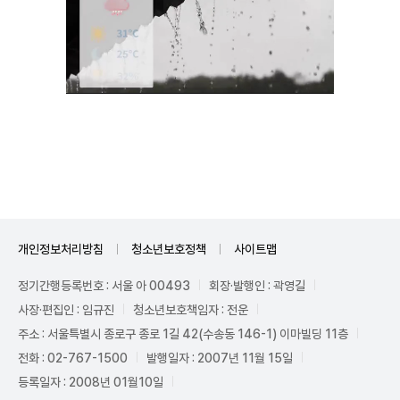
Unmute
개인정보처리방침
청소년보호정책
사이트맵
정기간행등록번호 : 서울 아 00493
회장·발행인 : 곽영길
사장·편집인 : 임규진
청소년보호책임자 : 전운
주소 : 서울특별시 종로구 종로 1길 42(수송동 146-1) 이마빌딩 11층
전화 : 02-767-1500
발행일자 : 2007년 11월 15일
등록일자 : 2008년 01월10일