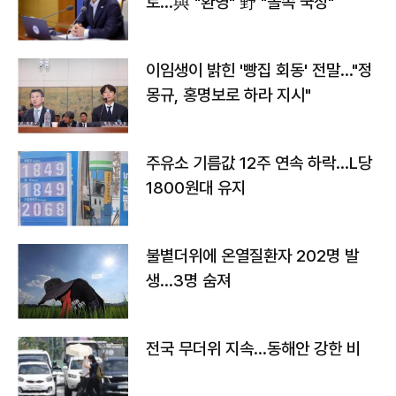
토…與 "환영" 野 "졸속 국정"
이임생이 밝힌 '빵집 회동' 전말…"정
몽규, 홍명보로 하라 지시"
주유소 기름값 12주 연속 하락…L당
1800원대 유지
불볕더위에 온열질환자 202명 발
생…3명 숨져
전국 무더위 지속…동해안 강한 비