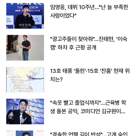
임영웅, 데뷔 10주년…"난 늘 부족한
사람이었다"
"광고주들이 찾아줘"…진태현, '이숙
캠' 하차 후 근황 공개
13호 태풍 '돌핀'·15호 '찬홈' 현재 위
치는?
"속옷 빨고 졸업식까지"…근육병 학
생 돌본 공익, 코미디언 김규원이었
다
"경솔한 언행 깊이 반성"…고개 숙인