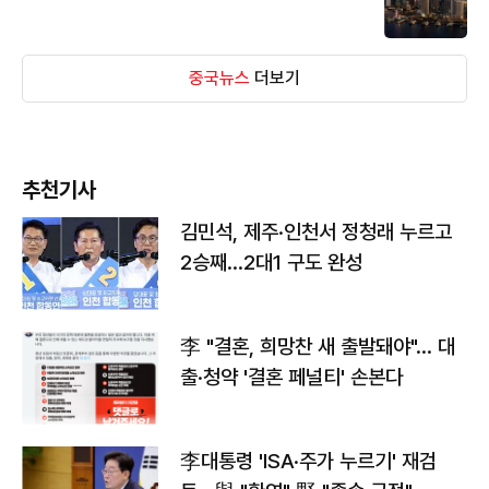
중국뉴스
더보기
추천기사
김민석, 제주·인천서 정청래 누르고
2승째…2대1 구도 완성
李 "결혼, 희망찬 새 출발돼야"… 대
출·청약 '결혼 페널티' 손본다
李대통령 'ISA·주가 누르기' 재검