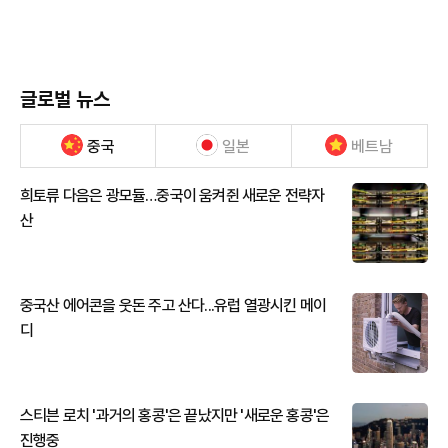
글로벌 뉴스
중국
일본
베트남
희토류 다음은 광모듈…중국이 움켜쥔 새로운 전략자
산
중국산 에어콘을 웃돈 주고 산다...유럽 열광시킨 메이
디
스티븐 로치 '과거의 홍콩'은 끝났지만 '새로운 홍콩'은
진행중