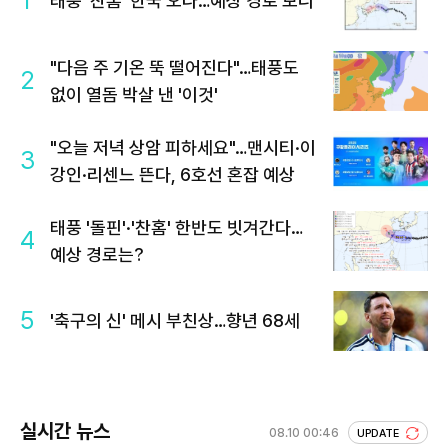
1
태풍 '찬홈' 한국 오나…예상 경로 보니
"다음 주 기온 뚝 떨어진다"…태풍도
2
없이 열돔 박살 낸 '이것'
"오늘 저녁 상암 피하세요"…맨시티·이
3
강인·리센느 뜬다, 6호선 혼잡 예상
태풍 '돌핀'·'찬홈' 한반도 빗겨간다…
4
예상 경로는?
5
'축구의 신' 메시 부친상…향년 68세
실시간 뉴스
08.10 00:46
UPDATE