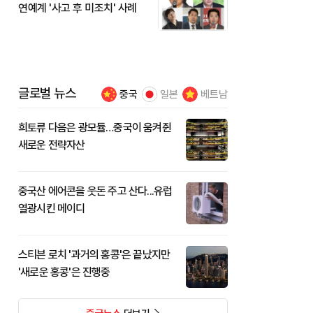
연예계 '사고 후 미조치' 사례
글로벌 뉴스
중국
일본
베트남
희토류 다음은 광모듈…중국이 움켜쥔
새로운 전략자산
중국산 에어콘을 웃돈 주고 산다...유럽
열광시킨 메이디
스티븐 로치 '과거의 홍콩'은 끝났지만
'새로운 홍콩'은 진행중