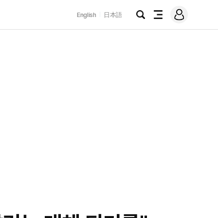
로
English
日本語
그
검
전
인
색
체
메
뉴