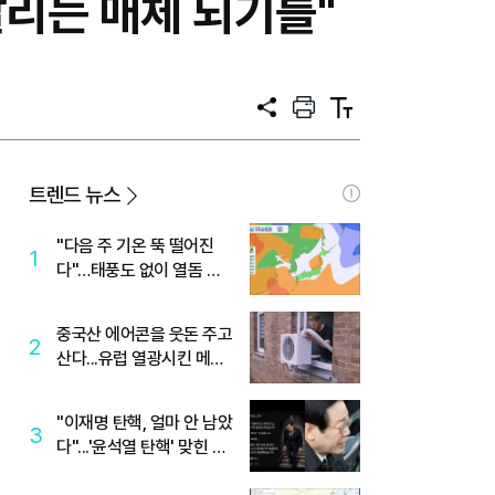
 알리는 매체 되기를"
공
프
텍
유
린
스
트
트
크
기
트렌드 뉴스
"다음 주 기온 뚝 떨어진
1
다"…태풍도 없이 열돔 박
살 낸 '이것'
중국산 에어콘을 웃돈 주고
2
산다...유럽 열광시킨 메이
디
"이재명 탄핵, 얼마 안 남았
3
다"...'윤석열 탄핵' 맞힌 무
당, '성지글' 등장