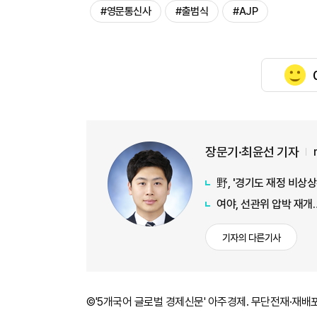
#영문통신사
#출범식
#AJP
장문기·최윤선 기자
野, '경기도 재정 비상
여야, 선관위 압박 재개
기자의 다른기사
©'5개국어 글로벌 경제신문' 아주경제. 무단전재·재배