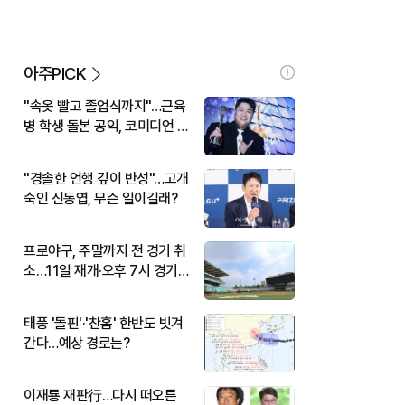
아주PICK
"속옷 빨고 졸업식까지"…근육
병 학생 돌본 공익, 코미디언 김
규원이었다
"경솔한 언행 깊이 반성"…고개
숙인 신동엽, 무슨 일이길래?
프로야구, 주말까지 전 경기 취
소…11일 재개·오후 7시 경기
시작
태풍 '돌핀'·'찬홈' 한반도 빗겨
간다…예상 경로는?
이재룡 재판行…다시 떠오른