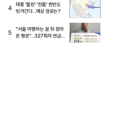
태풍 '돌핀'·'찬홈' 한반도
4
빗겨간다…예상 경로는?
"서울 여행하는 꿈 뒤 찾아
5
온 행운"…327회차 연금
복권720+ 당첨번호조회
주목