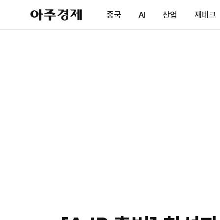
아
중국
AI
산업
재테크
주
경
제