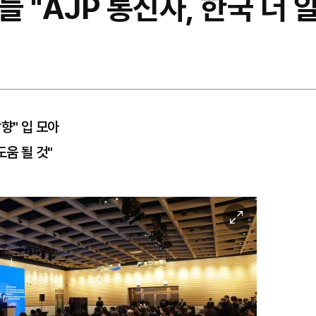
들 "AJP 통신사, 한국 더
향" 입 모아
도움 될 것"
이
미
지
확
대