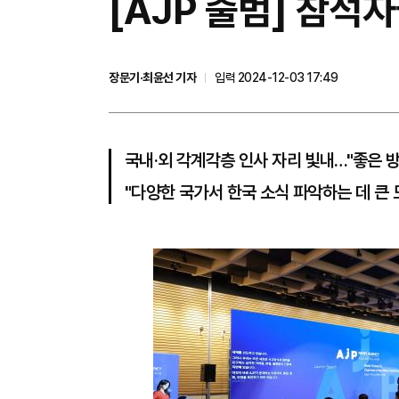
[AJP 출범] 참석자
장문기·최윤선 기자
입력 2024-12-03 17:49
국내·외 각계각층 인사 자리 빛내…"좋은 방
"다양한 국가서 한국 소식 파악하는 데 큰 