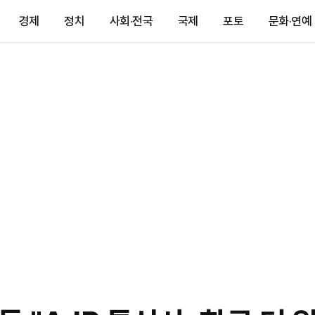
경제
정치
사회·전국
국제
포토
문화·연예