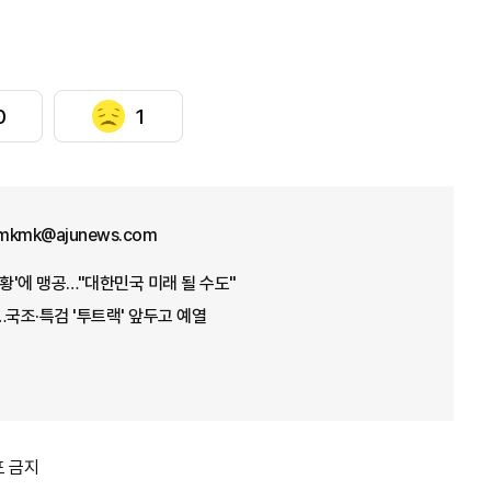
0
1
mkmk@ajunews.com
상황'에 맹공…"대한민국 미래 될 수도"
…국조·특검 '투트랙' 앞두고 예열
포 금지