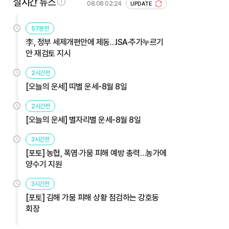
실시간 뉴스
08.08 02:24
UPDATE
57분전
李, 정부 세제개편안에 제동…ISA·주가누르기
안 재검토 지시
2시간전
[오늘의 운세] 띠별 운세-8월 8일
2시간전
[오늘의 운세] 별자리별 운세-8월 8일
3시간전
[포토] 농협, 폭염·가뭄 피해 예방 총력…농가에
양수기 지원
3시간전
[포토] 김해 가뭄 피해 상황 점검하는 강호동
회장