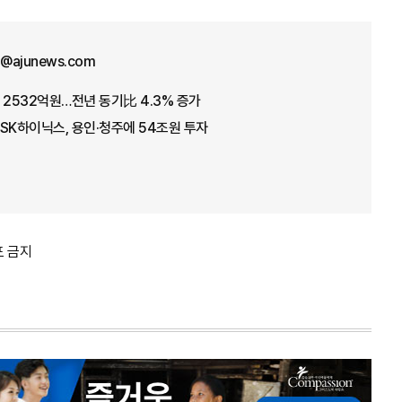
ht@ajunews.com
 2532억원…전년 동기比 4.3% 증가
…SK하이닉스, 용인·청주에 54조원 투자
포 금지