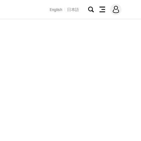
로
English
日本語
그
검
전
인
색
체
메
뉴