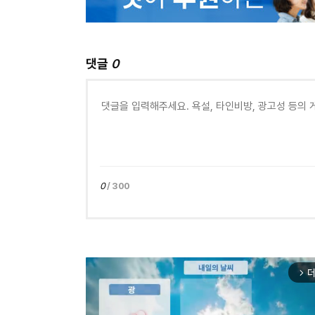
댓글
0
0
/ 300
더
arrow_forward_ios