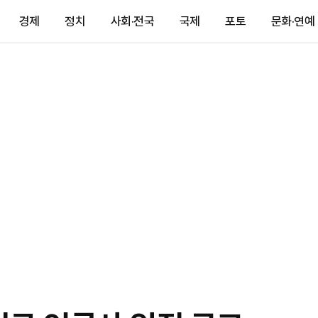
경제
정치
사회·전국
국제
포토
문화·연예