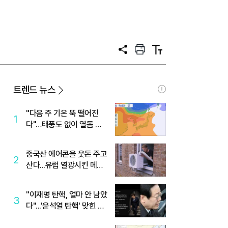
공
프
텍
유
린
스
트
트
크
기
트렌드 뉴스
"다음 주 기온 뚝 떨어진
1
다"…태풍도 없이 열돔 박
살 낸 '이것'
중국산 에어콘을 웃돈 주고
2
산다...유럽 열광시킨 메이
디
"이재명 탄핵, 얼마 안 남았
3
다"...'윤석열 탄핵' 맞힌 무
당, '성지글' 등장