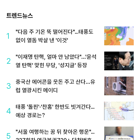
트렌드뉴스
"다음 주 기온 뚝 떨어진다"…태풍도
1
없이 열돔 박살 낸 '이것'
"이재명 탄핵, 얼마 안 남았다"...'윤석
2
열 탄핵' 맞힌 무당, '성지글' 등장
중국산 에어콘을 웃돈 주고 산다...유
3
럽 열광시킨 메이디
태풍 '돌핀'·'찬홈' 한반도 빗겨간다…
4
예상 경로는?
"서울 여행하는 꿈 뒤 찾아온 행운"…
5