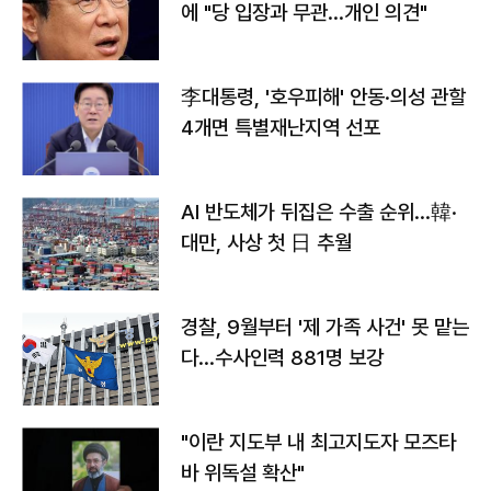
에 "당 입장과 무관…개인 의견"
李대통령, '호우피해' 안동·의성 관할
4개면 특별재난지역 선포
AI 반도체가 뒤집은 수출 순위…韓·
대만, 사상 첫 日 추월
경찰, 9월부터 '제 가족 사건' 못 맡는
다…수사인력 881명 보강
"이란 지도부 내 최고지도자 모즈타
바 위독설 확산"