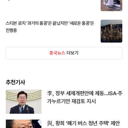
스티븐 로치 '과거의 홍콩'은 끝났지만 '새로운 홍콩'은
진행중
중국뉴스
더보기
추천기사
李, 정부 세제개편안에 제동…ISA·주
가누르기안 재검토 지시
與, 황희 '폐기 버스 청년 주택' 제안