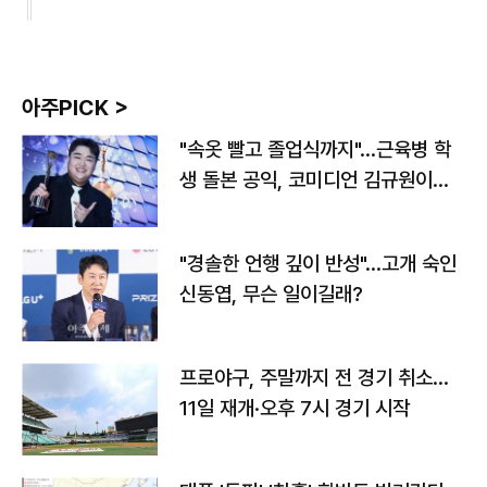
아주PICK >
"속옷 빨고 졸업식까지"…근육병 학
생 돌본 공익, 코미디언 김규원이었
다
"경솔한 언행 깊이 반성"…고개 숙인
신동엽, 무슨 일이길래?
프로야구, 주말까지 전 경기 취소…
11일 재개·오후 7시 경기 시작