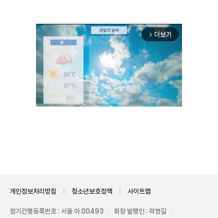
더보기
arrow_forward_ios
Unmute
개인정보처리방침
청소년보호정책
사이트맵
정기간행등록번호 : 서울 아 00493
회장·발행인 : 곽영길