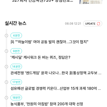
327회차 연금복권720+ 당첨번호조
회 주목
실시간 뉴스
08.08 12:21
UPDATE
4분전
與 "'하늘이법' 여야 공동 발의 괜찮아…그것이 협치"
9분전
'캐시딜' 캐시워크 돈 버는 퀴즈, 정답은?
14분전
관세전쟁 '엔드게임' 윤곽 나오나…한국 新통상정책 교두보 활
용해야
17분전
섬유패션 글로벌 경쟁력 키운다…산업부 15개 과제 180억 지
원
18분전
농식품부, '천원의 아침밥' 참여 200개 대학 선정