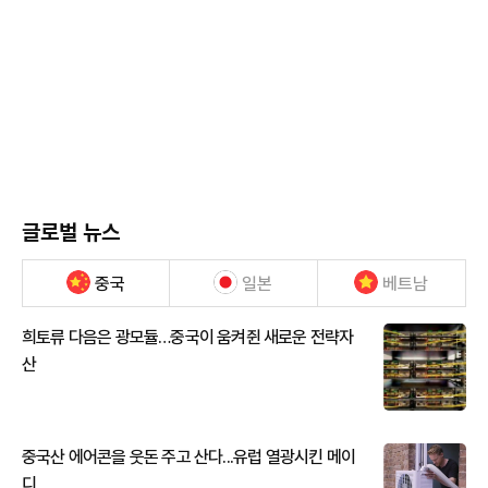
글로벌 뉴스
중국
일본
베트남
희토류 다음은 광모듈…중국이 움켜쥔 새로운 전략자
산
중국산 에어콘을 웃돈 주고 산다...유럽 열광시킨 메이
디