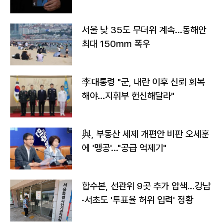
서울 낮 35도 무더위 계속…동해안
최대 150㎜ 폭우
李대통령 "군, 내란 이후 신뢰 회복
해야…지휘부 헌신해달라"
與, 부동산 세제 개편안 비판 오세훈
에 '맹공'…"공급 억제기"
합수본, 선관위 9곳 추가 압색…강남
·서초도 '투표율 허위 입력' 정황