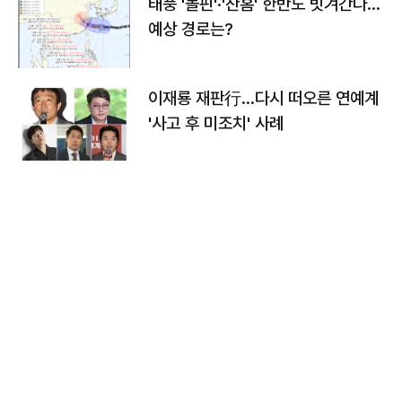
태풍 '돌핀'·'찬홈' 한반도 빗겨간다…
예상 경로는?
이재룡 재판行…다시 떠오른 연예계
'사고 후 미조치' 사례