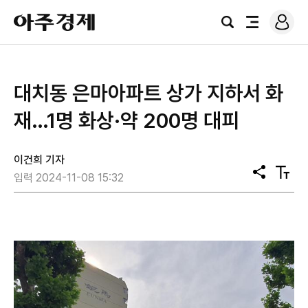
로
아
그
검
전
주
인
색
체
경
메
제
뉴
대치동 은마아파트 상가 지하서 화
재…1명 화상·약 200명 대피
이건희 기자
공
텍
입력 2024-11-08 15:32
유
스
트
크
기