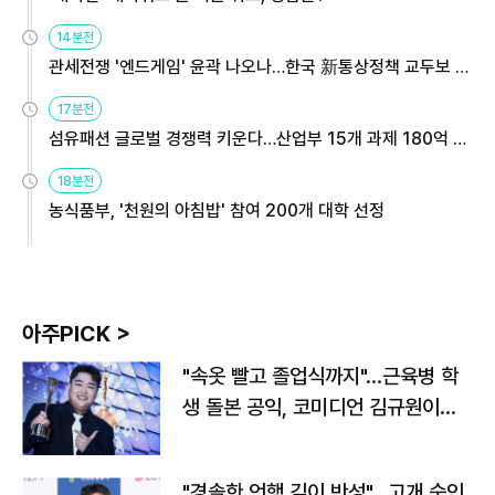
14분전
관세전쟁 '엔드게임' 윤곽 나오나…한국 新통상정책 교두보 활
용해야
17분전
섬유패션 글로벌 경쟁력 키운다…산업부 15개 과제 180억 지
원
18분전
농식품부, '천원의 아침밥' 참여 200개 대학 선정
아주PICK >
"속옷 빨고 졸업식까지"…근육병 학
생 돌본 공익, 코미디언 김규원이었
다
"경솔한 언행 깊이 반성"…고개 숙인