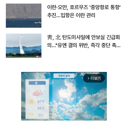
이란·오만, 호르무즈 '중앙항로 통항'
추진…입항은 이란 관리
靑, 北 탄도미사일에 안보실 긴급회
의…"유엔 결의 위반, 즉각 중단 촉
구"
더보기
arrow_forward_ios