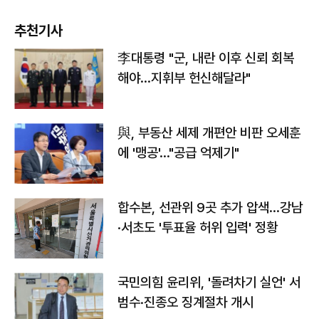
추천기사
李대통령 "군, 내란 이후 신뢰 회복
해야…지휘부 헌신해달라"
與, 부동산 세제 개편안 비판 오세훈
에 '맹공'…"공급 억제기"
합수본, 선관위 9곳 추가 압색…강남
·서초도 '투표율 허위 입력' 정황
국민의힘 윤리위, '돌려차기 실언' 서
범수·진종오 징계절차 개시