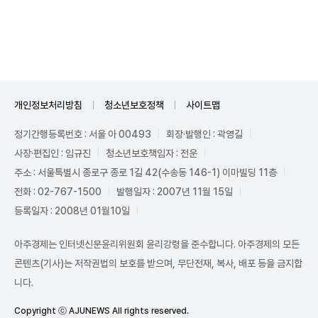
Unmute
개인정보처리방침
청소년보호정책
사이트맵
정기간행등록번호 : 서울 아 00493
회장·발행인 : 곽영길
사장·편집인 : 임규진
청소년보호책임자 : 전운
주소 : 서울특별시 종로구 종로 1길 42(수송동 146-1) 이마빌딩 11층
전화 : 02-767-1500
발행일자 : 2007년 11월 15일
등록일자 : 2008년 01월10일
아주경제는 인터넷신문윤리위원회 윤리강령을 준수합니다. 아주경제의 모든
콘텐츠(기사)는 저작권법의 보호를 받으며, 무단전재, 복사, 배포 등을 금지합
니다.
Copyright ⓒ AJUNEWS All rights reserved.