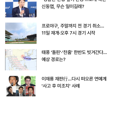
신동엽, 무슨 일이길래?
프로야구, 주말까지 전 경기 취소…
11일 재개·오후 7시 경기 시작
태풍 '돌핀'·'찬홈' 한반도 빗겨간다…
예상 경로는?
이재룡 재판行…다시 떠오른 연예계
'사고 후 미조치' 사례