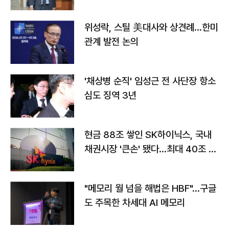
위성락, 스틸 美대사와 상견례…한미
관계 발전 논의
'채상병 순직' 임성근 전 사단장 항소
심도 징역 3년
현금 88조 쌓인 SK하이닉스, 국내
채권시장 '큰손' 됐다…최대 40조 투
자
"메모리 월 넘을 해법은 HBF"…구글
도 주목한 차세대 AI 메모리