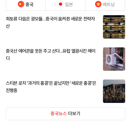
중국
일본
베트남
희토류 다음은 광모듈…중국이 움켜쥔 새로운 전략자
산
중국산 에어콘을 웃돈 주고 산다...유럽 열광시킨 메이
디
스티븐 로치 '과거의 홍콩'은 끝났지만 '새로운 홍콩'은
진행중
중국뉴스
더보기