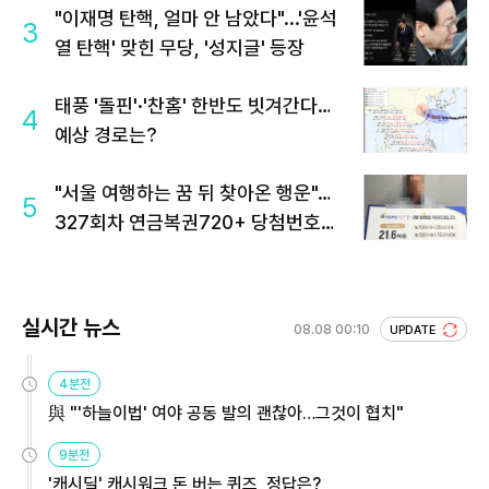
"이재명 탄핵, 얼마 안 남았다"...'윤석
3
열 탄핵' 맞힌 무당, '성지글' 등장
태풍 '돌핀'·'찬홈' 한반도 빗겨간다…
4
예상 경로는?
"서울 여행하는 꿈 뒤 찾아온 행운"…
5
327회차 연금복권720+ 당첨번호조
회 주목
실시간 뉴스
08.08 00:10
UPDATE
4분전
與 "'하늘이법' 여야 공동 발의 괜찮아…그것이 협치"
9분전
'캐시딜' 캐시워크 돈 버는 퀴즈, 정답은?