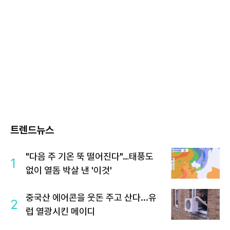
트렌드뉴스
"다음 주 기온 뚝 떨어진다"…태풍도
1
없이 열돔 박살 낸 '이것'
중국산 에어콘을 웃돈 주고 산다...유
2
럽 열광시킨 메이디