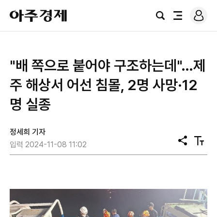
로
아
그
검
전
주
인
색
체
경
메
제
뉴
"배 쪽으로 붙어야 구조하는데"…제
주 해상서 어선 침몰, 2명 사망·12
명 실종
정세희 기자
공
텍
입력 2024-11-08 11:02
유
스
트
크
기