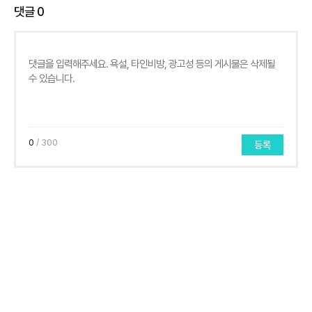
댓글
0
0
/ 300
등록