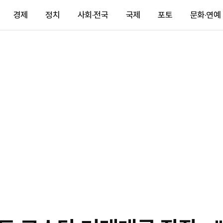
경제
정치
사회·전국
국제
포토
문화·연예