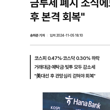
금투세 폐지 소식에
후 본격 회복"
송하준 기자
입력 2024-11-05 18:10
코스피 0.47%·코스닥 0.30% 하락
거래대금·예탁금·빚투 모두 감소세
"美대선 후 관망심리 걷혀야 회복"