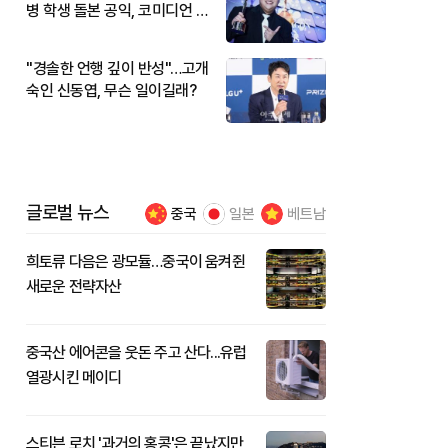
병 학생 돌본 공익, 코미디언 김
규원이었다
"경솔한 언행 깊이 반성"…고개
숙인 신동엽, 무슨 일이길래?
글로벌 뉴스
중국
일본
베트남
희토류 다음은 광모듈…중국이 움켜쥔
새로운 전략자산
중국산 에어콘을 웃돈 주고 산다...유럽
열광시킨 메이디
스티븐 로치 '과거의 홍콩'은 끝났지만