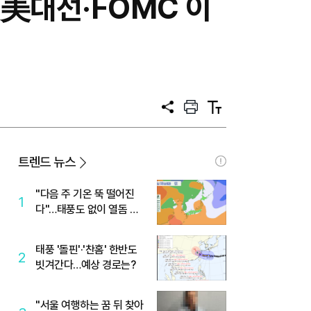
美대선·FOMC 이
공
프
텍
유
린
스
트
트
크
기
트렌드 뉴스
"다음 주 기온 뚝 떨어진
1
다"…태풍도 없이 열돔 박
살 낸 '이것'
태풍 '돌핀'·'찬홈' 한반도
2
빗겨간다…예상 경로는?
"서울 여행하는 꿈 뒤 찾아