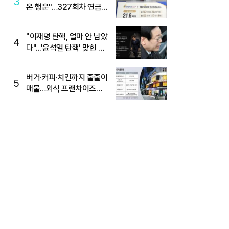
3
온 행운"…327회차 연금
복권720+ 당첨번호조회
주목
"이재명 탄핵, 얼마 안 남았
4
다"...'윤석열 탄핵' 맞힌 무
당, '성지글' 등장
버거·커피·치킨까지 줄줄이
5
매물…외식 프랜차이즈
M&A '활기'