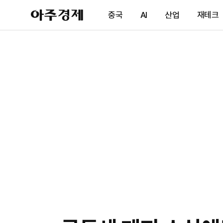
아
중국
AI
산업
재테크
주
경
제