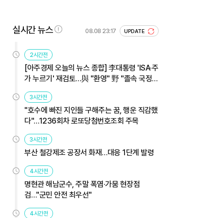
실시간 뉴스
08.08 23:17
UPDATE
2시간전
[아주경제 오늘의 뉴스 종합] 李대통령 'ISA·주
가 누르기' 재검토…與 "환영" 野 "졸속 국정"
外
3시간전
"호수에 빠진 지인들 구해주는 꿈, 행운 직감했
다"…1236회차 로또당첨번호조회 주목
3시간전
부산 철강제조 공장서 화재…대응 1단계 발령
4시간전
명현관 해남군수, 주말 폭염·가뭄 현장점
검…"군민 안전 최우선"
4시간전