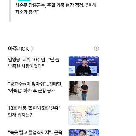
사순문 장흥군수, 주말 가뭄 현장 점검…"피해
최소화 총력"
아주PICK
임영웅, 데뷔 10주년…"난 늘
부족한 사람이었다"
"광고주들이 찾아줘"…진태현,
'이숙캠' 하차 후 근황 공개
13호 태풍 '돌핀'·15호 '찬홈'
현재 위치는?
"속옷 빨고 졸업식까지"…근육