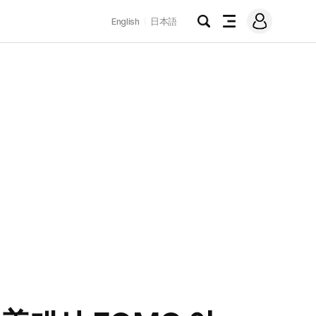
로
English
日本語
그
검
전
인
색
체
메
뉴