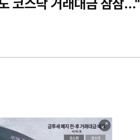
도 코스닥 거래대금 잠잠…"
이
미