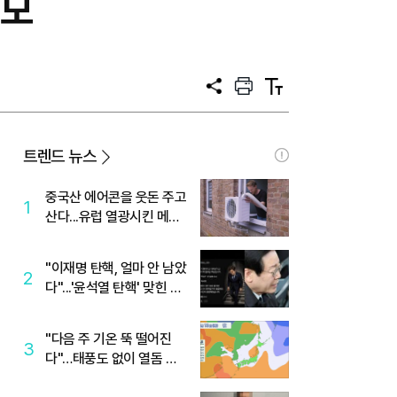
공모
공
프
텍
유
린
스
트
트
크
기
트렌드 뉴스
중국산 에어콘을 웃돈 주고
1
산다...유럽 열광시킨 메이
디
"이재명 탄핵, 얼마 안 남았
2
다"...'윤석열 탄핵' 맞힌 무
당, '성지글' 등장
"다음 주 기온 뚝 떨어진
3
다"…태풍도 없이 열돔 박
살 낸 '이것'