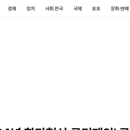
경제
정치
사회·전국
국제
포토
문화·연예