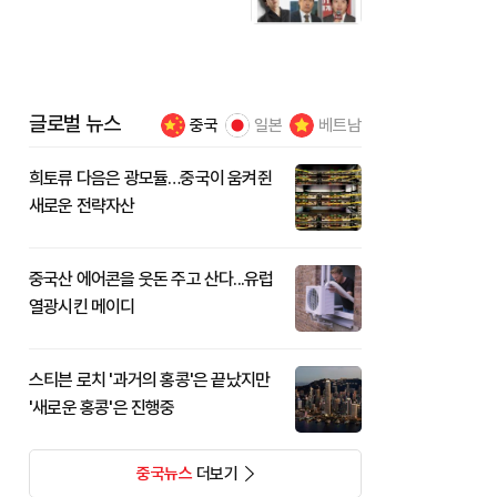
글로벌 뉴스
중국
일본
베트남
희토류 다음은 광모듈…중국이 움켜쥔
새로운 전략자산
중국산 에어콘을 웃돈 주고 산다...유럽
열광시킨 메이디
스티븐 로치 '과거의 홍콩'은 끝났지만
'새로운 홍콩'은 진행중
중국뉴스
더보기