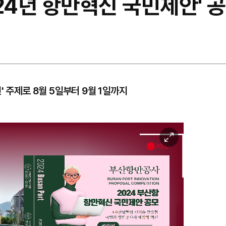
24년 항만혁신 국민제안' 
' 주제로 8월 5일부터 9월 1일까지
이
미
지
확
대