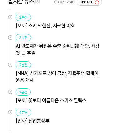
실시간 뉴스
08.07 17:46
UPDATE
2분전
[포토] 스키즈 현진, 시크한 야호
2분전
AI 반도체가 뒤집은 수출 순위…韓·대만, 사상
첫 日 추월
2분전
[NNA] 싱가포르 창이 공항, 자율주행 휠체어
운용 개시
3분전
[포토] 꽃보다 아름다운 스키즈 필릭스
4분전
[인사] 산업통상부