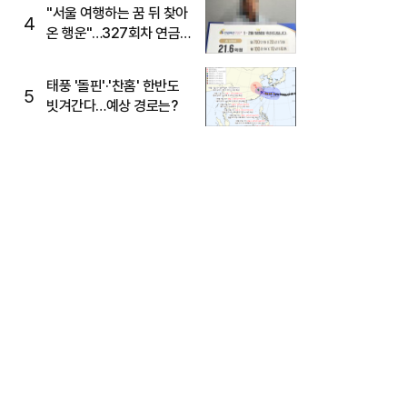
"서울 여행하는 꿈 뒤 찾아
4
온 행운"…327회차 연금
복권720+ 당첨번호조회
주목
태풍 '돌핀'·'찬홈' 한반도
5
빗겨간다…예상 경로는?