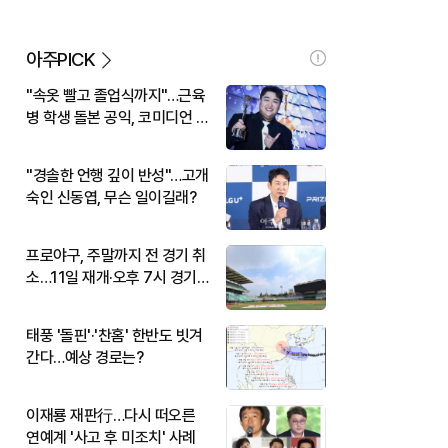
아주PICK
"속옷 빨고 졸업식까지"…근육
병 학생 돌본 공익, 코미디언 김
규원이었다
"경솔한 언행 깊이 반성"…고개
숙인 신동엽, 무슨 일이길래?
프로야구, 주말까지 전 경기 취
소…11일 재개·오후 7시 경기
시작
태풍 '돌핀'·'찬홈' 한반도 빗겨
간다…예상 경로는?
이재룡 재판行…다시 떠오른
연예계 '사고 후 미조치' 사례