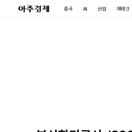
아
중국
AI
산업
재테크
주
경
제