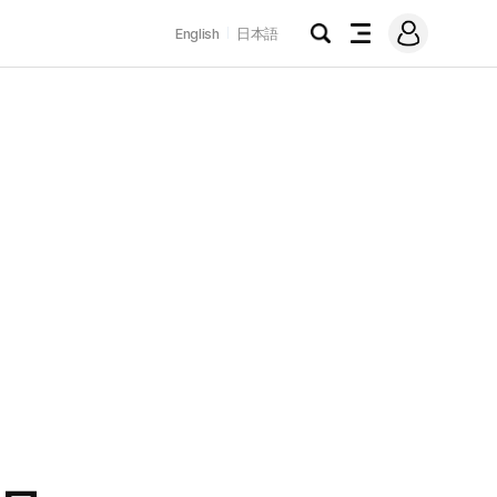
로
English
日本語
그
검
전
인
색
체
메
뉴