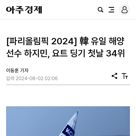
로
아
그
검
전
주
인
색
체
경
메
제
뉴
[파리올림픽 2024] 韓 유일 해양
선수 하지민, 요트 딩기 첫날 34위
이동훈 기자
공
텍
입력 2024-08-02 02:06
유
스
트
크
기