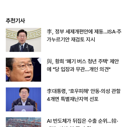
추천기사
李, 정부 세제개편안에 제동…ISA·주
가누르기안 재검토 지시
與, 황희 '폐기 버스 청년 주택' 제안
에 "당 입장과 무관…개인 의견"
李대통령, '호우피해' 안동·의성 관할
4개면 특별재난지역 선포
AI 반도체가 뒤집은 수출 순위…韓·