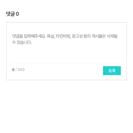
댓글
0
0
/ 300
등록