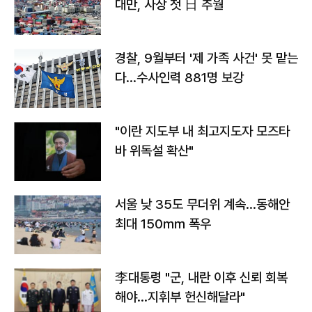
대만, 사상 첫 日 추월
경찰, 9월부터 '제 가족 사건' 못 맡는
다…수사인력 881명 보강
"이란 지도부 내 최고지도자 모즈타
바 위독설 확산"
서울 낮 35도 무더위 계속…동해안
최대 150㎜ 폭우
李대통령 "군, 내란 이후 신뢰 회복
해야…지휘부 헌신해달라"