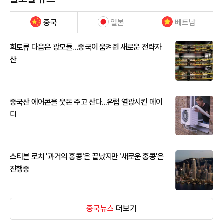
중국
일본
베트남
희토류 다음은 광모듈…중국이 움켜쥔 새로운 전략자
산
중국산 에어콘을 웃돈 주고 산다...유럽 열광시킨 메이
디
스티븐 로치 '과거의 홍콩'은 끝났지만 '새로운 홍콩'은
진행중
중국뉴스
더보기