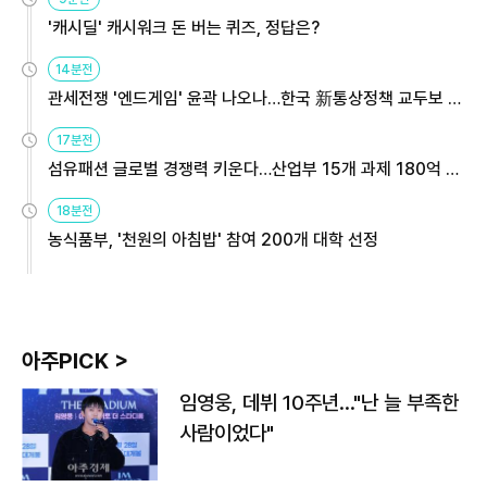
'캐시딜' 캐시워크 돈 버는 퀴즈, 정답은?
14분전
관세전쟁 '엔드게임' 윤곽 나오나…한국 新통상정책 교두보 활
용해야
17분전
섬유패션 글로벌 경쟁력 키운다…산업부 15개 과제 180억 지
원
18분전
농식품부, '천원의 아침밥' 참여 200개 대학 선정
아주PICK >
임영웅, 데뷔 10주년…"난 늘 부족한
사람이었다"