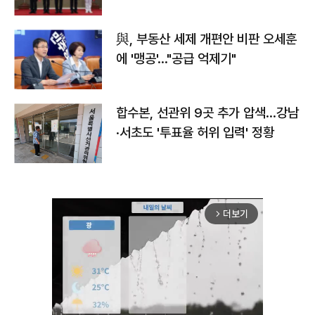
與, 부동산 세제 개편안 비판 오세훈
에 '맹공'…"공급 억제기"
합수본, 선관위 9곳 추가 압색…강남
·서초도 '투표율 허위 입력' 정황
더보기
arrow_forward_ios