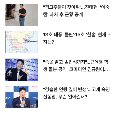
"광고주들이 찾아줘"…진태현, '이숙
캠' 하차 후 근황 공개
13호 태풍 '돌핀'·15호 '찬홈' 현재 위
치는?
"속옷 빨고 졸업식까지"…근육병 학
생 돌본 공익, 코미디언 김규원이었
다
"경솔한 언행 깊이 반성"…고개 숙인
신동엽, 무슨 일이길래?