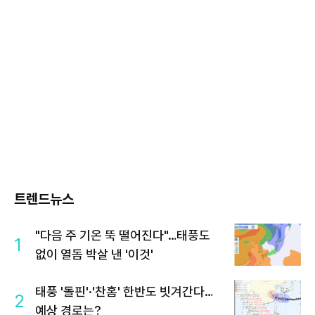
트렌드뉴스
"다음 주 기온 뚝 떨어진다"…태풍도
1
없이 열돔 박살 낸 '이것'
태풍 '돌핀'·'찬홈' 한반도 빗겨간다…
2
예상 경로는?