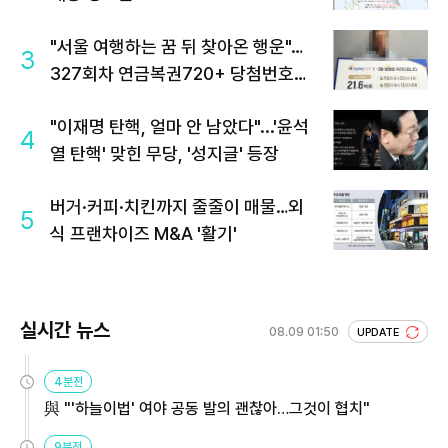
"서울 여행하는 꿈 뒤 찾아온 행운"…
3
327회차 연금복권720+ 당첨번호조
회 주목
"이재명 탄핵, 얼마 안 남았다"...'윤석
4
열 탄핵' 맞힌 무당, '성지글' 등장
버거·커피·치킨까지 줄줄이 매물…외
5
식 프랜차이즈 M&A '활기'
실시간 뉴스
08.09 01:50
UPDATE
4분전
與 "'하늘이법' 여야 공동 발의 괜찮아…그것이 협치"
9분전