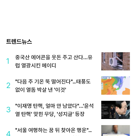
트렌드뉴스
중국산 에어콘을 웃돈 주고 산다...유
1
럽 열광시킨 메이디
"다음 주 기온 뚝 떨어진다"…태풍도
2
없이 열돔 박살 낸 '이것'
"이재명 탄핵, 얼마 안 남았다"...'윤석
3
열 탄핵' 맞힌 무당, '성지글' 등장
"서울 여행하는 꿈 뒤 찾아온 행운"…
4