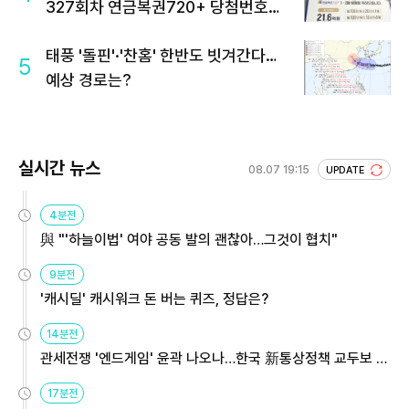
327회차 연금복권720+ 당첨번호조
회 주목
태풍 '돌핀'·'찬홈' 한반도 빗겨간다…
5
예상 경로는?
실시간 뉴스
08.07 19:15
UPDATE
4분전
與 "'하늘이법' 여야 공동 발의 괜찮아…그것이 협치"
9분전
'캐시딜' 캐시워크 돈 버는 퀴즈, 정답은?
14분전
관세전쟁 '엔드게임' 윤곽 나오나…한국 新통상정책 교두보 활
용해야
17분전