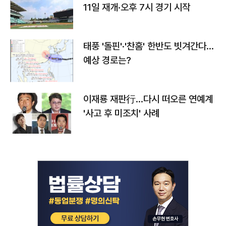
11일 재개·오후 7시 경기 시작
태풍 '돌핀'·'찬홈' 한반도 빗겨간다…
예상 경로는?
이재룡 재판行…다시 떠오른 연예계
'사고 후 미조치' 사례