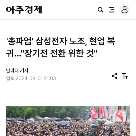
로
아
그
검
전
주
인
색
체
경
메
제
뉴
'총파업' 삼성전자 노조, 현업 복
귀…"장기전 전환 위한 것"
남라다 기자
공
텍
입력 2024-08-01 21:03
유
스
트
크
기