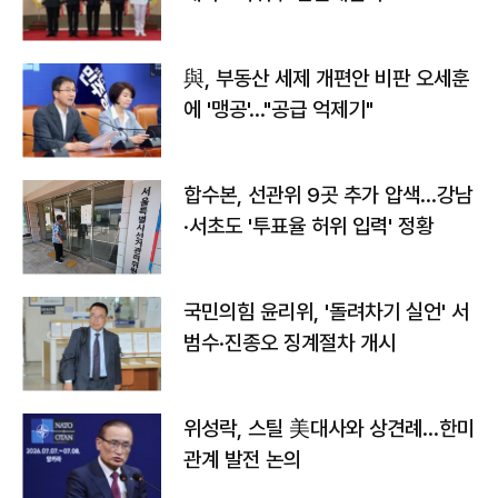
與, 부동산 세제 개편안 비판 오세훈
에 '맹공'…"공급 억제기"
합수본, 선관위 9곳 추가 압색…강남
·서초도 '투표율 허위 입력' 정황
국민의힘 윤리위, '돌려차기 실언' 서
범수·진종오 징계절차 개시
위성락, 스틸 美대사와 상견례…한미
관계 발전 논의