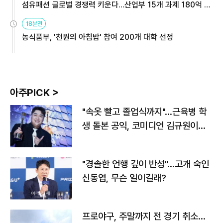
섬유패션 글로벌 경쟁력 키운다…산업부 15개 과제 180억 지
원
18분전
농식품부, '천원의 아침밥' 참여 200개 대학 선정
아주PICK >
"속옷 빨고 졸업식까지"…근육병 학
생 돌본 공익, 코미디언 김규원이었
다
"경솔한 언행 깊이 반성"…고개 숙인
신동엽, 무슨 일이길래?
프로야구, 주말까지 전 경기 취소…