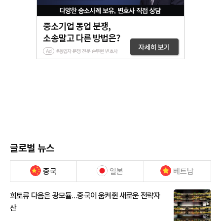
글로벌 뉴스
중국
일본
베트남
희토류 다음은 광모듈…중국이 움켜쥔 새로운 전략자
산