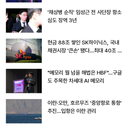
'채상병 순직' 임성근 전 사단장 항소
심도 징역 3년
현금 88조 쌓인 SK하이닉스, 국내
채권시장 '큰손' 됐다…최대 40조 투
자
"메모리 월 넘을 해법은 HBF"…구글
도 주목한 차세대 AI 메모리
이란·오만, 호르무즈 '중앙항로 통항'
추진…입항은 이란 관리