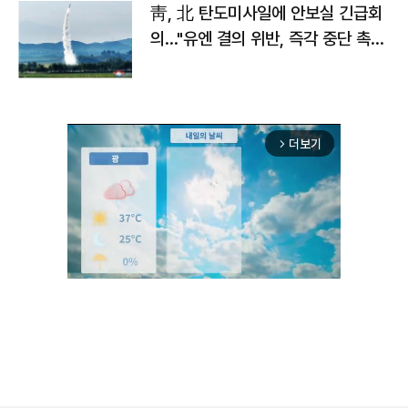
靑, 北 탄도미사일에 안보실 긴급회
의…"유엔 결의 위반, 즉각 중단 촉
구"
더보기
arrow_forward_ios
Unmute