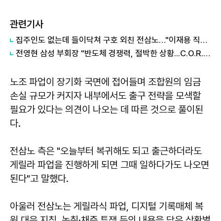
관련기사
집주인도 없는데 들이닥쳐 구호 외친 전삼노…"이재용 직접 파업 해결해야"
전영현 삼성 부회장 "반도체 경쟁력, 절박한 상황...C.O.R.E 문화로 위상 되찾자"
노조 파업이 장기화 국면에 접어들며 조합원의 임금
손실 규모가 커지자 내부에서도 출구 전략을 모색할
필요가 있다는 의견이 나오는 데 따른 것으로 풀이된
다.
전삼노 측은 "오늘부터 복귀해도 되고 출근하더라도
게릴라 파업을 진행하게 되면 그때 일하다가도 나오면
된다"고 말했다.
아울러 전삼노는 게릴라식 파업, 디지털 기록매체 복
원 대응 지침, 녹취·채증 투쟁 등의 내용을 담은 상황별