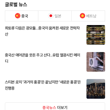
글로벌 뉴스
중국
일본
베트남
희토류 다음은 광모듈…중국이 움켜쥔 새로운 전략자
산
중국산 에어콘을 웃돈 주고 산다...유럽 열광시킨 메이
디
스티븐 로치 '과거의 홍콩'은 끝났지만 '새로운 홍콩'은
진행중
중국뉴스
더보기