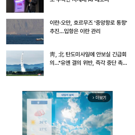
이란·오만, 호르무즈 '중앙항로 통항'
추진…입항은 이란 관리
靑, 北 탄도미사일에 안보실 긴급회
의…"유엔 결의 위반, 즉각 중단 촉
구"
더보기
arrow_forward_ios