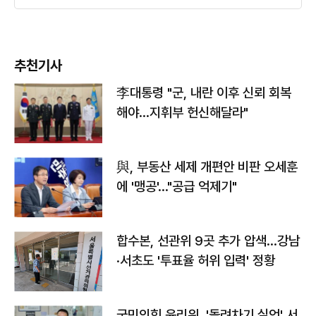
추천기사
李대통령 "군, 내란 이후 신뢰 회복
해야…지휘부 헌신해달라"
與, 부동산 세제 개편안 비판 오세훈
에 '맹공'…"공급 억제기"
합수본, 선관위 9곳 추가 압색…강남
·서초도 '투표율 허위 입력' 정황
국민의힘 윤리위, '돌려차기 실언' 서