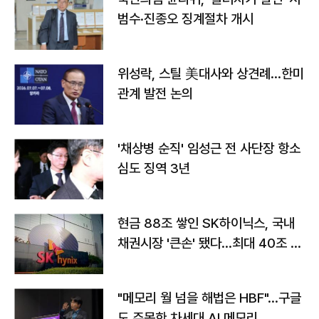
범수·진종오 징계절차 개시
위성락, 스틸 美대사와 상견례…한미
관계 발전 논의
'채상병 순직' 임성근 전 사단장 항소
심도 징역 3년
현금 88조 쌓인 SK하이닉스, 국내
채권시장 '큰손' 됐다…최대 40조 투
자
"메모리 월 넘을 해법은 HBF"…구글
도 주목한 차세대 AI 메모리