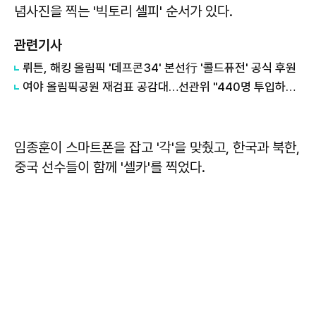
념사진을 찍는 '빅토리 셀피' 순서가 있다.
관련기사
뤼튼, 해킹 올림픽 '데프콘34' 본선行 '콜드퓨전' 공식 후원
여야 올림픽공원 재검표 공감대…선관위 "440명 투입하면 9시간 소요"
임종훈이 스마트폰을 잡고 '각'을 맞췄고, 한국과 북한,
중국 선수들이 함께 '셀카'를 찍었다.