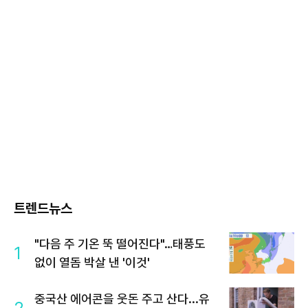
트렌드뉴스
"다음 주 기온 뚝 떨어진다"…태풍도
1
없이 열돔 박살 낸 '이것'
중국산 에어콘을 웃돈 주고 산다...유
2