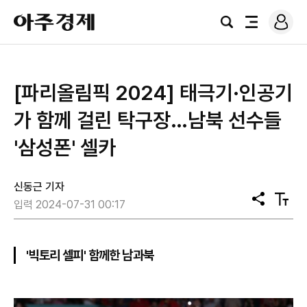
로
아
그
검
전
주
인
색
체
경
메
제
뉴
[파리올림픽 2024] 태극기·인공기
가 함께 걸린 탁구장…남북 선수들
'삼성폰' 셀카
신동근 기자
공
텍
입력 2024-07-31 00:17
유
스
트
크
기
'빅토리 셀피' 함께한 남과북