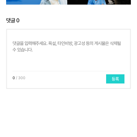
댓글
0
0
/ 300
등록