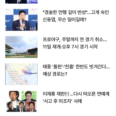
"경솔한 언행 깊이 반성"…고개 숙인
신동엽, 무슨 일이길래?
프로야구, 주말까지 전 경기 취소…
11일 재개·오후 7시 경기 시작
태풍 '돌핀'·'찬홈' 한반도 빗겨간다…
예상 경로는?
이재룡 재판行…다시 떠오른 연예계
'사고 후 미조치' 사례