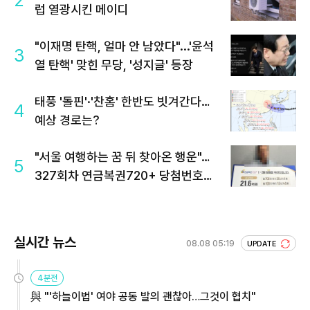
럽 열광시킨 메이디
"이재명 탄핵, 얼마 안 남았다"...'윤석
3
열 탄핵' 맞힌 무당, '성지글' 등장
태풍 '돌핀'·'찬홈' 한반도 빗겨간다…
4
예상 경로는?
"서울 여행하는 꿈 뒤 찾아온 행운"…
5
327회차 연금복권720+ 당첨번호조
회 주목
실시간 뉴스
08.08 05:19
UPDATE
4분전
與 "'하늘이법' 여야 공동 발의 괜찮아…그것이 협치"