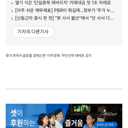
열기 식은 '단일종목 레버리지' 거래대금 첫 1조 아래로
[아주 쉬운 재무제표] PBR이 뭐길래…정부가 '주가 누르기'에 칼 빼든 이유
[신동근의 증시 한 컷] "못 사서 불안"에서 "안 사서 다행"으로…증시 덮친 '조모'
기자의 다른기사
©'5개국어 글로벌 경제신문' 아주경제. 무단전재·재배포 금지