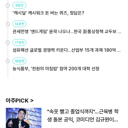
9분전
'캐시딜' 캐시워크 돈 버는 퀴즈, 정답은?
14분전
관세전쟁 '엔드게임' 윤곽 나오나…한국 新통상정책 교두보 활
용해야
17분전
섬유패션 글로벌 경쟁력 키운다…산업부 15개 과제 180억 지
원
18분전
농식품부, '천원의 아침밥' 참여 200개 대학 선정
아주PICK >
"속옷 빨고 졸업식까지"…근육병 학
생 돌본 공익, 코미디언 김규원이었
다