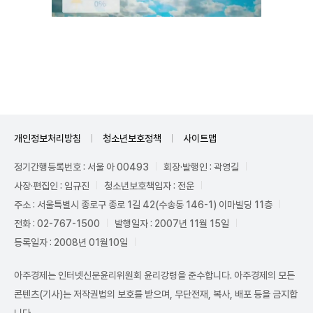
Unmute
개인정보처리방침
청소년보호정책
사이트맵
정기간행등록번호 : 서울 아 00493
회장·발행인 : 곽영길
사장·편집인 : 임규진
청소년보호책임자 : 전운
주소 : 서울특별시 종로구 종로 1길 42(수송동 146-1) 이마빌딩 11층
전화 : 02-767-1500
발행일자 : 2007년 11월 15일
등록일자 : 2008년 01월10일
아주경제는 인터넷신문윤리위원회 윤리강령을 준수합니다. 아주경제의 모든
콘텐츠(기사)는 저작권법의 보호를 받으며, 무단전재, 복사, 배포 등을 금지합