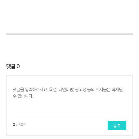
댓글
0
0
/ 300
등록