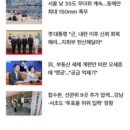
서울 낮 35도 무더위 계속…동해안
최대 150㎜ 폭우
李대통령 "군, 내란 이후 신뢰 회복
해야…지휘부 헌신해달라"
與, 부동산 세제 개편안 비판 오세훈
에 '맹공'…"공급 억제기"
합수본, 선관위 9곳 추가 압색…강남
·서초도 '투표율 허위 입력' 정황