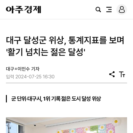
로
아
그
검
전
주
인
색
체
경
메
제
뉴
대구 달성군 위상, 통계지표를 보며
'활기 넘치는 젊은 달성'
대구=이인수 기자
공
텍
입력 2024-07-25 16:30
유
스
트
크
기
군 단위‧대구시, 1위 기록 젊은 도시 달성 위상