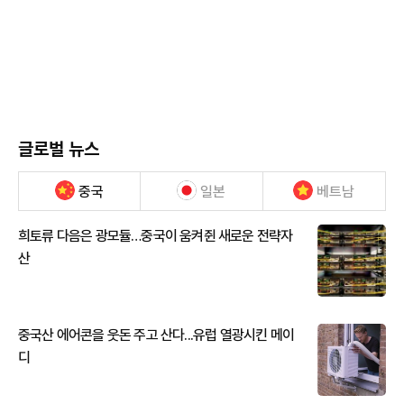
글로벌 뉴스
중국
일본
베트남
희토류 다음은 광모듈…중국이 움켜쥔 새로운 전략자
산
중국산 에어콘을 웃돈 주고 산다...유럽 열광시킨 메이
디