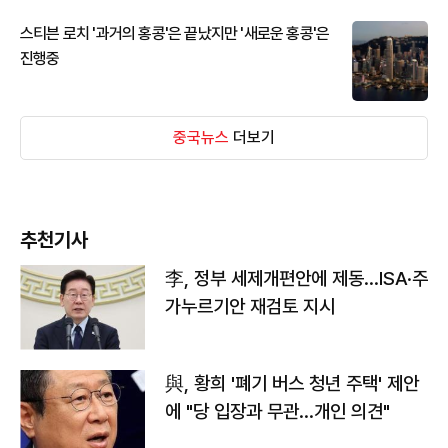
스티븐 로치 '과거의 홍콩'은 끝났지만 '새로운 홍콩'은
진행중
중국뉴스
더보기
추천기사
李, 정부 세제개편안에 제동…ISA·주
가누르기안 재검토 지시
與, 황희 '폐기 버스 청년 주택' 제안
에 "당 입장과 무관…개인 의견"