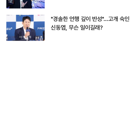
다
"경솔한 언행 깊이 반성"…고개 숙인
신동엽, 무슨 일이길래?