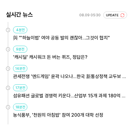
실시간 뉴스
08.09 05:30
UPDATE
4분전
與 "'하늘이법' 여야 공동 발의 괜찮아…그것이 협치"
9분전
'캐시딜' 캐시워크 돈 버는 퀴즈, 정답은?
14분전
관세전쟁 '엔드게임' 윤곽 나오나…한국 新통상정책 교두보 활
용해야
17분전
섬유패션 글로벌 경쟁력 키운다…산업부 15개 과제 180억 지
원
18분전
농식품부, '천원의 아침밥' 참여 200개 대학 선정