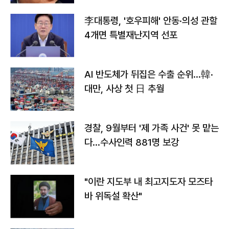
李대통령, '호우피해' 안동·의성 관할
4개면 특별재난지역 선포
AI 반도체가 뒤집은 수출 순위…韓·
대만, 사상 첫 日 추월
경찰, 9월부터 '제 가족 사건' 못 맡는
다…수사인력 881명 보강
"이란 지도부 내 최고지도자 모즈타
바 위독설 확산"