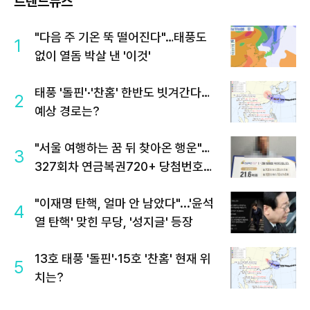
트렌드뉴스
"다음 주 기온 뚝 떨어진다"…태풍도
1
없이 열돔 박살 낸 '이것'
태풍 '돌핀'·'찬홈' 한반도 빗겨간다…
2
예상 경로는?
"서울 여행하는 꿈 뒤 찾아온 행운"…
3
327회차 연금복권720+ 당첨번호조
회 주목
"이재명 탄핵, 얼마 안 남았다"...'윤석
4
열 탄핵' 맞힌 무당, '성지글' 등장
13호 태풍 '돌핀'·15호 '찬홈' 현재 위
5
치는?