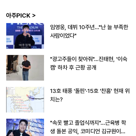
아주PICK >
임영웅, 데뷔 10주년…"난 늘 부족한
사람이었다"
"광고주들이 찾아줘"…진태현, '이숙
캠' 하차 후 근황 공개
13호 태풍 '돌핀'·15호 '찬홈' 현재 위
치는?
"속옷 빨고 졸업식까지"…근육병 학
생 돌본 공익, 코미디언 김규원이었