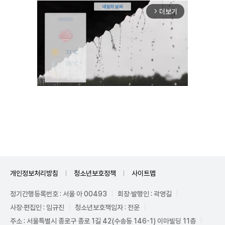
더보기
arrow_forward_ios
Unmute
개인정보처리방침
청소년보호정책
사이트맵
정기간행등록번호 : 서울 아 00493
회장·발행인 : 곽영길
사장·편집인 : 임규진
청소년보호책임자 : 전운
주소 : 서울특별시 종로구 종로 1길 42(수송동 146-1) 이마빌딩 11층