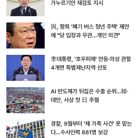
가누르기안 재검토 지시
與, 황희 '폐기 버스 청년 주택' 제안
에 "당 입장과 무관…개인 의견"
李대통령, '호우피해' 안동·의성 관할
4개면 특별재난지역 선포
AI 반도체가 뒤집은 수출 순위…韓·
대만, 사상 첫 日 추월
경찰, 9월부터 '제 가족 사건' 못 맡는
다…수사인력 881명 보강