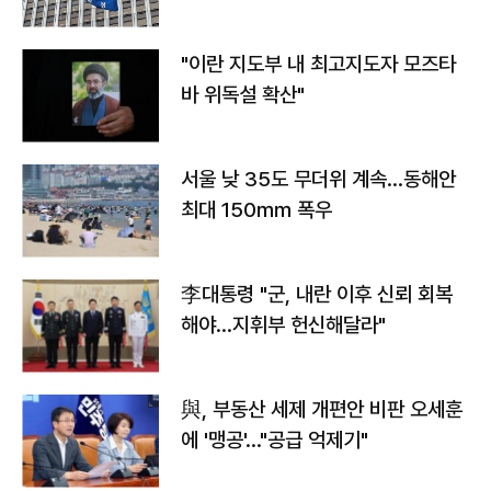
"이란 지도부 내 최고지도자 모즈타
바 위독설 확산"
서울 낮 35도 무더위 계속…동해안
최대 150㎜ 폭우
李대통령 "군, 내란 이후 신뢰 회복
해야…지휘부 헌신해달라"
與, 부동산 세제 개편안 비판 오세훈
에 '맹공'…"공급 억제기"