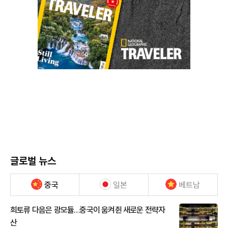
글로벌 뉴스
중국
일본
베트남
희토류 다음은 광모듈…중국이 움켜쥔 새로운 전략자
산