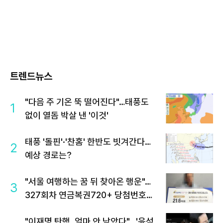
트렌드뉴스
"다음 주 기온 뚝 떨어진다"…태풍도
1
없이 열돔 박살 낸 '이것'
태풍 '돌핀'·'찬홈' 한반도 빗겨간다…
2
예상 경로는?
"서울 여행하는 꿈 뒤 찾아온 행운"…
3
327회차 연금복권720+ 당첨번호조
회 주목
"이재명 탄핵, 얼마 안 남았다"...'윤석