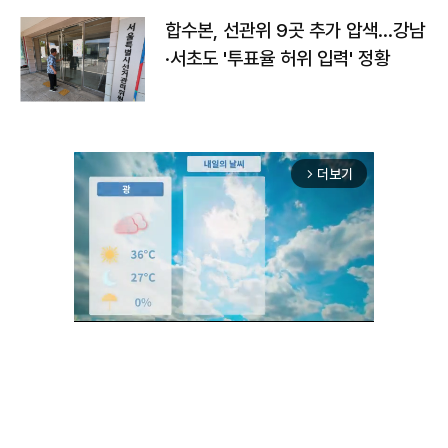
합수본, 선관위 9곳 추가 압색…강남
·서초도 '투표율 허위 입력' 정황
더보기
arrow_forward_ios
Unmute