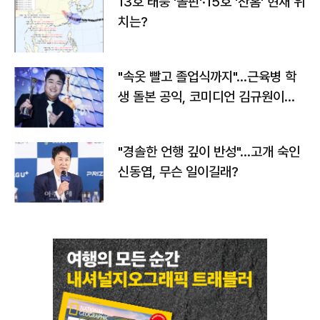
13호 태풍 '돌핀'·15호 '찬홈' 현재 위
치는?
"속옷 빨고 졸업식까지"…근육병 학
생 돌본 공익, 코미디언 김규원이었
다
"경솔한 언행 깊이 반성"…고개 숙인
신동엽, 무슨 일이길래?