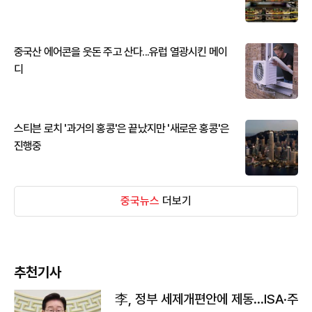
중국산 에어콘을 웃돈 주고 산다...유럽 열광시킨 메이
디
스티븐 로치 '과거의 홍콩'은 끝났지만 '새로운 홍콩'은
진행중
중국뉴스
더보기
추천기사
李, 정부 세제개편안에 제동…ISA·주