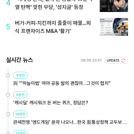
4
열 탄핵' 맞힌 무당, '성지글' 등장
버거·커피·치킨까지 줄줄이 매물…외
5
식 프랜차이즈 M&A '활기'
실시간 뉴스
08.08 23:51
UPDATE
4분전
與 "'하늘이법' 여야 공동 발의 괜찮아…그것이 협치"
9분전
'캐시딜' 캐시워크 돈 버는 퀴즈, 정답은?
14분전
관세전쟁 '엔드게임' 윤곽 나오나…한국 新통상정책 교두보 활
용해야
17분전