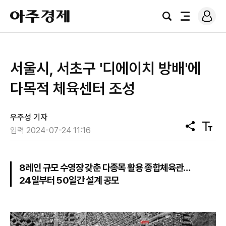
로
아
그
검
전
주
인
색
체
경
메
제
뉴
서울시, 서초구 '디에이치 방배'에
다목적 체육센터 조성
우주성 기자
공
텍
입력 2024-07-24 11:16
유
스
트
크
기
8레인 규모 수영장 갖춘 다종목 활용 종합체육관…
24일부터 50일간 설계 공모