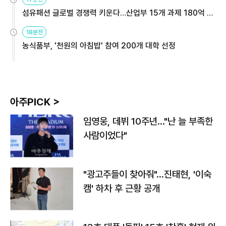
섬유패션 글로벌 경쟁력 키운다…산업부 15개 과제 180억 지
원
18분전
농식품부, '천원의 아침밥' 참여 200개 대학 선정
아주PICK >
임영웅, 데뷔 10주년…"난 늘 부족한
사람이었다"
"광고주들이 찾아줘"…진태현, '이숙
캠' 하차 후 근황 공개