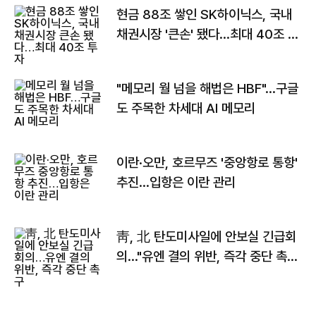
현금 88조 쌓인 SK하이닉스, 국내
채권시장 '큰손' 됐다…최대 40조 투
자
"메모리 월 넘을 해법은 HBF"…구글
도 주목한 차세대 AI 메모리
이란·오만, 호르무즈 '중앙항로 통항'
추진…입항은 이란 관리
靑, 北 탄도미사일에 안보실 긴급회
의…"유엔 결의 위반, 즉각 중단 촉
구"