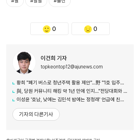
#딸
#랄랄
#출산
0
0
이건희 기자
topkeontop12@ajunews.com
황희 "폐기 버스로 청년주택 활용 제안"…野 "1호 입주하라"
與, 당원 커뮤니티 해킹 약 1년 만에 인지…"전당대회와 무관"
이성윤 '호남, 낮에는 김민석 밤에는 정청래' 언급에 친명계 반발…"한심한 수준"
기자의 다른기사