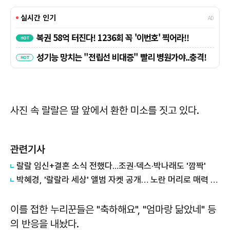
사진 속 랄랄은 딸 앞에서 환한 미소를 짓고 있다.
관련기사
랄랄 임신+결혼 소식 전했다...조권·덱스·박나래도 '깜짝'
박혜경, '랄랄라 세상' 앨범 자켓 공개… 노란 머리로 매력 발산
이를 접한 누리꾼들은 "축하해요", "엄마랑 닮았네" 등
의 반응을 내놨다.