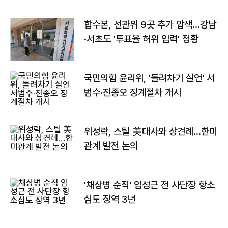
합수본, 선관위 9곳 추가 압색…강남
·서초도 '투표율 허위 입력' 정황
국민의힘 윤리위, '돌려차기 실언' 서
범수·진종오 징계절차 개시
위성락, 스틸 美대사와 상견례…한미
관계 발전 논의
'채상병 순직' 임성근 전 사단장 항소
심도 징역 3년