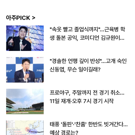
아주PICK >
"속옷 빨고 졸업식까지"…근육병 학
생 돌본 공익, 코미디언 김규원이었
다
"경솔한 언행 깊이 반성"…고개 숙인
신동엽, 무슨 일이길래?
프로야구, 주말까지 전 경기 취소…
11일 재개·오후 7시 경기 시작
태풍 '돌핀'·'찬홈' 한반도 빗겨간다…
예상 경로는?