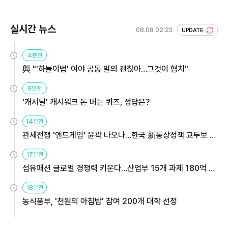
실시간 뉴스
08.08 02:23
UPDATE
4분전
與 "'하늘이법' 여야 공동 발의 괜찮아…그것이 협치"
9분전
'캐시딜' 캐시워크 돈 버는 퀴즈, 정답은?
14분전
관세전쟁 '엔드게임' 윤곽 나오나…한국 新통상정책 교두보 활
용해야
17분전
섬유패션 글로벌 경쟁력 키운다…산업부 15개 과제 180억 지
원
18분전
농식품부, '천원의 아침밥' 참여 200개 대학 선정