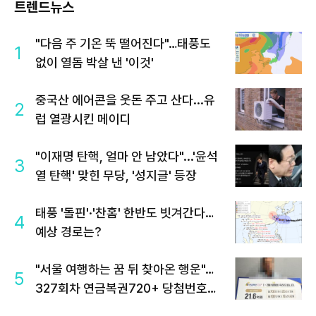
트렌드뉴스
"다음 주 기온 뚝 떨어진다"…태풍도
1
없이 열돔 박살 낸 '이것'
중국산 에어콘을 웃돈 주고 산다...유
2
럽 열광시킨 메이디
"이재명 탄핵, 얼마 안 남았다"...'윤석
3
열 탄핵' 맞힌 무당, '성지글' 등장
태풍 '돌핀'·'찬홈' 한반도 빗겨간다…
4
예상 경로는?
"서울 여행하는 꿈 뒤 찾아온 행운"…
5
327회차 연금복권720+ 당첨번호조
회 주목