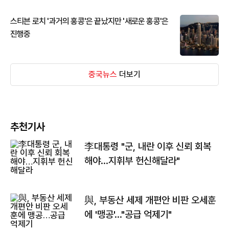
스티븐 로치 '과거의 홍콩'은 끝났지만 '새로운 홍콩'은
진행중
중국뉴스
더보기
추천기사
李대통령 "군, 내란 이후 신뢰 회복
해야…지휘부 헌신해달라"
與, 부동산 세제 개편안 비판 오세훈
에 '맹공'…"공급 억제기"