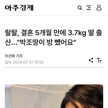
로
아
그
검
전
주
인
색
체
경
메
제
뉴
랄랄, 결혼 5개월 만에 3.7㎏ 딸 출
산..."박조땅이 방 뺐어요"
이건희 기자
공
텍
입력 2024-07-21 15:53
유
스
트
크
기