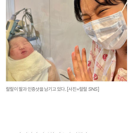
랄랄이 딸과 인증샷을 남기고 있다. [사진=랄랄 SNS]