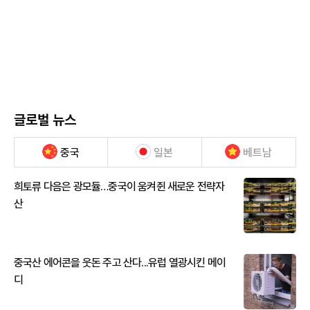
글로벌 뉴스
중국
일본
베트남
희토류 다음은 광모듈…중국이 움켜쥔 새로운 전략자
산
중국산 에어콘을 웃돈 주고 산다...유럽 열광시킨 메이
디