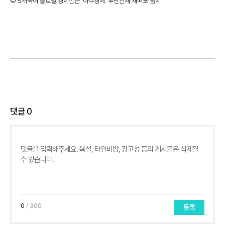
©'5개국어 글로벌 경제신문' 아주경제. 무단전재·재배포 금지
댓글
0
0
/ 300
등록