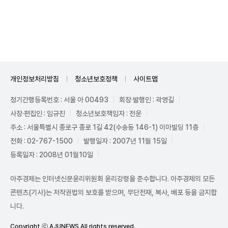
Unmute
개인정보처리방침
청소년보호정책
사이트맵
정기간행등록번호 : 서울 아 00493
회장·발행인 : 곽영길
사장·편집인 : 임규진
청소년보호책임자 : 전운
주소 : 서울특별시 종로구 종로 1길 42(수송동 146-1) 이마빌딩 11층
전화 : 02-767-1500
발행일자 : 2007년 11월 15일
등록일자 : 2008년 01월10일
아주경제는 인터넷신문윤리위원회 윤리강령을 준수합니다. 아주경제의 모든
콘텐츠(기사)는 저작권법의 보호를 받으며, 무단전재, 복사, 배포 등을 금지합
니다.
Copyright ⓒ AJUNEWS All rights reserved.