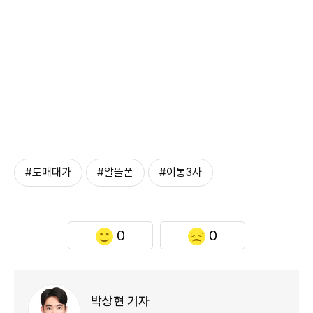
#도매대가
#알뜰폰
#이통3사
0
0
박상현 기자