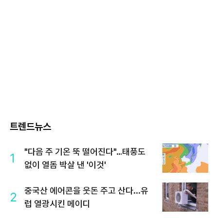
트렌드뉴스
"다음 주 기온 뚝 떨어진다"…태풍도
1
없이 열돔 박살 낸 '이것'
중국산 에어콘을 웃돈 주고 산다...유
2
럽 열광시킨 메이디