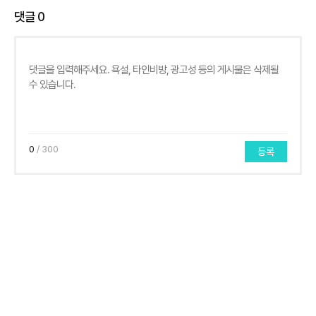
댓글
0
0
/ 300
등록