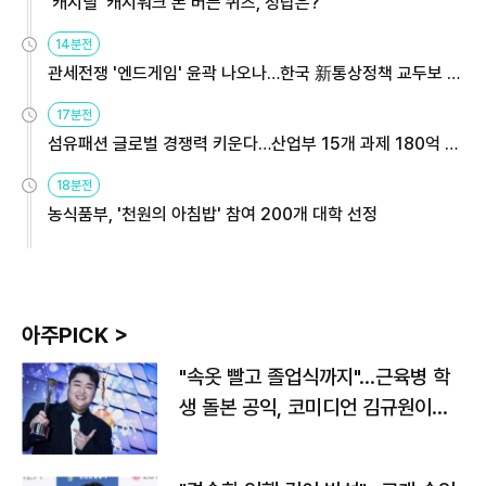
'캐시딜' 캐시워크 돈 버는 퀴즈, 정답은?
14분전
관세전쟁 '엔드게임' 윤곽 나오나…한국 新통상정책 교두보 활
용해야
17분전
섬유패션 글로벌 경쟁력 키운다…산업부 15개 과제 180억 지
원
18분전
농식품부, '천원의 아침밥' 참여 200개 대학 선정
아주PICK >
"속옷 빨고 졸업식까지"…근육병 학
생 돌본 공익, 코미디언 김규원이었
다