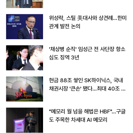
위성락, 스틸 美대사와 상견례…한미
관계 발전 논의
'채상병 순직' 임성근 전 사단장 항소
심도 징역 3년
현금 88조 쌓인 SK하이닉스, 국내
채권시장 '큰손' 됐다…최대 40조 투
자
"메모리 월 넘을 해법은 HBF"…구글
도 주목한 차세대 AI 메모리