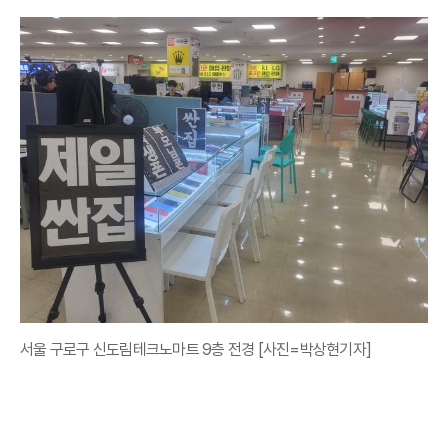
서울 구로구 신도림테크노마트 9층 전경 [사진=박상현기자]