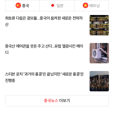
중국
일본
베트남
희토류 다음은 광모듈…중국이 움켜쥔 새로운 전략자
산
중국산 에어콘을 웃돈 주고 산다...유럽 열광시킨 메이
디
스티븐 로치 '과거의 홍콩'은 끝났지만 '새로운 홍콩'은
진행중
중국뉴스
더보기