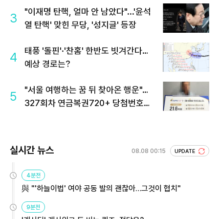
"이재명 탄핵, 얼마 안 남았다"...'윤석
3
열 탄핵' 맞힌 무당, '성지글' 등장
태풍 '돌핀'·'찬홈' 한반도 빗겨간다…
4
예상 경로는?
"서울 여행하는 꿈 뒤 찾아온 행운"…
5
327회차 연금복권720+ 당첨번호조
회 주목
실시간 뉴스
08.08 00:15
UPDATE
4분전
與 "'하늘이법' 여야 공동 발의 괜찮아…그것이 협치"
9분전