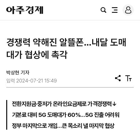
로
아
그
검
전
주
인
색
체
경
메
제
뉴
경쟁력 약해진 알뜰폰…내달 도매
대가 협상에 촉각
박상현 기자
공
텍
입력 2024-07-21 15:49
유
스
트
크
기
전환지원금·중저가 온라인요금제로 가격경쟁력↓
기본료 대비 5G 도매대가 60%…5G 진출 어려워
정부 마지막으로 개입…큰 목소리 낼 마지막 협상