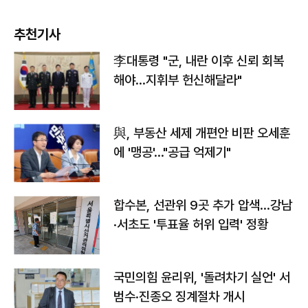
추천기사
李대통령 "군, 내란 이후 신뢰 회복
해야…지휘부 헌신해달라"
與, 부동산 세제 개편안 비판 오세훈
에 '맹공'…"공급 억제기"
합수본, 선관위 9곳 추가 압색…강남
·서초도 '투표율 허위 입력' 정황
국민의힘 윤리위, '돌려차기 실언' 서
범수·진종오 징계절차 개시