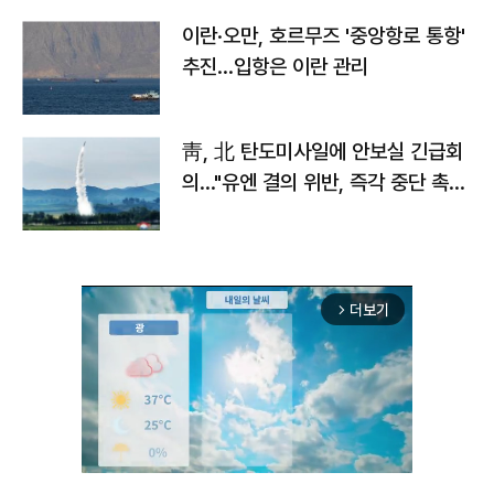
이란·오만, 호르무즈 '중앙항로 통항'
추진…입항은 이란 관리
靑, 北 탄도미사일에 안보실 긴급회
의…"유엔 결의 위반, 즉각 중단 촉
구"
더보기
arrow_forward_ios