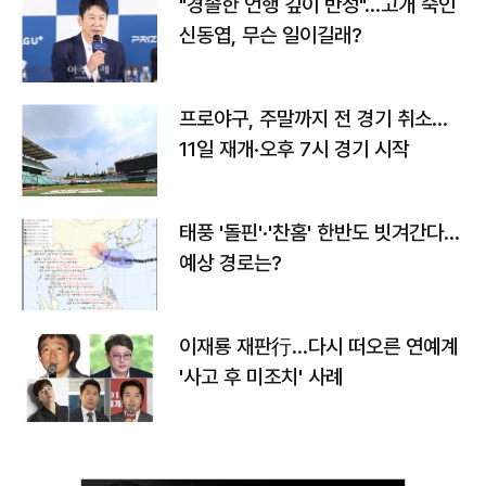
"경솔한 언행 깊이 반성"…고개 숙인
신동엽, 무슨 일이길래?
프로야구, 주말까지 전 경기 취소…
11일 재개·오후 7시 경기 시작
태풍 '돌핀'·'찬홈' 한반도 빗겨간다…
예상 경로는?
이재룡 재판行…다시 떠오른 연예계
'사고 후 미조치' 사례