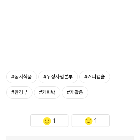
#동서식품
#우정사업본부
#커피캡슐
#환경부
#커피박
#재활용
1
1