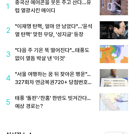
중국산 에어콘을 웃돈 주고 산다...유
1
럽 열광시킨 메이디
"이재명 탄핵, 얼마 안 남았다"...'윤석
2
열 탄핵' 맞힌 무당, '성지글' 등장
"다음 주 기온 뚝 떨어진다"…태풍도
3
없이 열돔 박살 낸 '이것'
"서울 여행하는 꿈 뒤 찾아온 행운"…
4
327회차 연금복권720+ 당첨번호조
회 주목
태풍 '돌핀'·'찬홈' 한반도 빗겨간다…
5
예상 경로는?