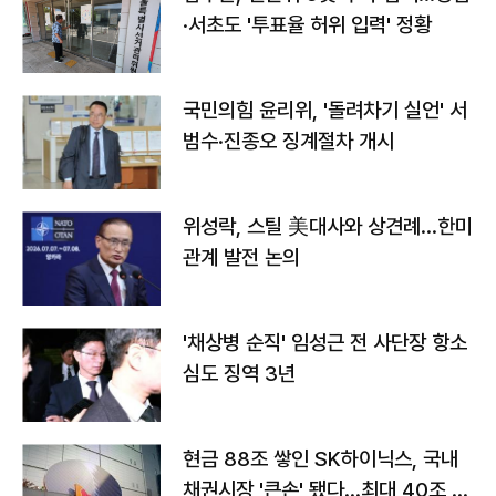
·서초도 '투표율 허위 입력' 정황
국민의힘 윤리위, '돌려차기 실언' 서
범수·진종오 징계절차 개시
위성락, 스틸 美대사와 상견례…한미
관계 발전 논의
'채상병 순직' 임성근 전 사단장 항소
심도 징역 3년
현금 88조 쌓인 SK하이닉스, 국내
채권시장 '큰손' 됐다…최대 40조 투