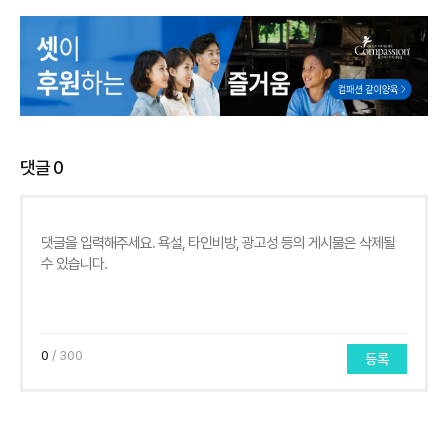
댓글
0
0
/ 300
등록