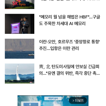
자
"메모리 월 넘을 해법은 HBF"…구글
도 주목한 차세대 AI 메모리
이란·오만, 호르무즈 '중앙항로 통항'
추진…입항은 이란 관리
靑, 北 탄도미사일에 안보실 긴급회
의…"유엔 결의 위반, 즉각 중단 촉
구"
더보기
arrow_forward_ios