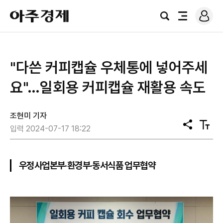
로
아
그
검
전
주
인
색
체
경
메
제
뉴
"다쓴 커피캡슐 우체통에 넣어주세
요"…일회용 커피캡슐 재활용 속도
조현미 기자
공
텍
입력 2024-07-17 18:22
유
스
트
크
기
우정사업본부·환경부·동서식품 업무협약