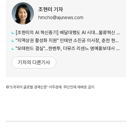
조현미 기자
hmcho@ajunews.com
[조현미의 AI 혁신중기] 배달대행도 AI 시대…물류혁신 선도하는 부릉
"지역상권 활성화 지원" 인태연 소진공 이사장, 춘천 현장방문
"모태펀드 결실"…한벤투, 더뮤즈 리센느 명예홍보대사 임명
기자의 다른기사
©'5개국어 글로벌 경제신문' 아주경제. 무단전재·재배포 금지