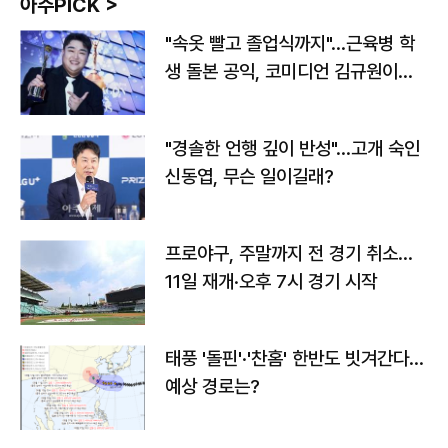
아주PICK >
"속옷 빨고 졸업식까지"…근육병 학
생 돌본 공익, 코미디언 김규원이었
다
"경솔한 언행 깊이 반성"…고개 숙인
신동엽, 무슨 일이길래?
프로야구, 주말까지 전 경기 취소…
11일 재개·오후 7시 경기 시작
태풍 '돌핀'·'찬홈' 한반도 빗겨간다…
예상 경로는?