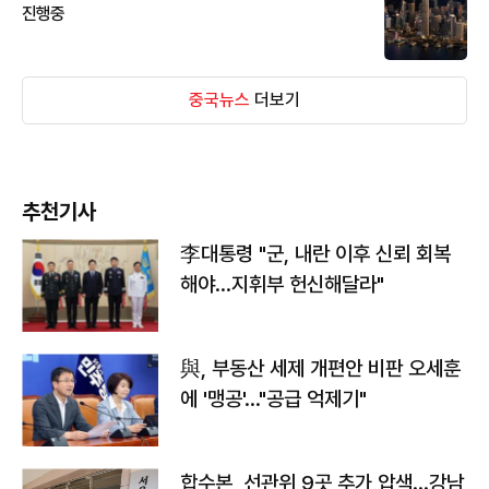
진행중
중국뉴스
더보기
추천기사
李대통령 "군, 내란 이후 신뢰 회복
해야…지휘부 헌신해달라"
與, 부동산 세제 개편안 비판 오세훈
에 '맹공'…"공급 억제기"
합수본, 선관위 9곳 추가 압색…강남