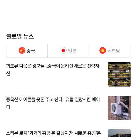
글로벌 뉴스
중국
일본
베트남
희토류 다음은 광모듈…중국이 움켜쥔 새로운 전략자
산
중국산 에어콘을 웃돈 주고 산다...유럽 열광시킨 메이
디
스티븐 로치 '과거의 홍콩'은 끝났지만 '새로운 홍콩'은