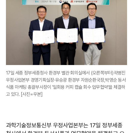
17일 세종 정부세종청사 환경부 별관 회의실에서 (오른쪽부터)곽병진
우정사업본부 경영기획실장·유승광 환경부 자원순환국장,박영순 동서
식품 마케팅 총괄부사장이 '일회용 커피 캡슐 회수 업무협약'을 체결하
고 있다. [사진=우본]
과학기술정보통신부 우정사업본부는 17일 정부세종