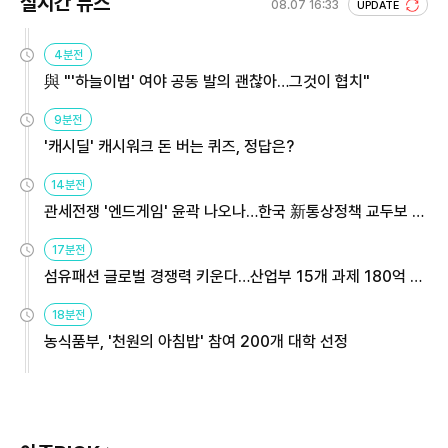
실시간 뉴스
08.07 16:33
UPDATE
4분전
與 "'하늘이법' 여야 공동 발의 괜찮아…그것이 협치"
9분전
'캐시딜' 캐시워크 돈 버는 퀴즈, 정답은?
14분전
관세전쟁 '엔드게임' 윤곽 나오나…한국 新통상정책 교두보 활
용해야
17분전
섬유패션 글로벌 경쟁력 키운다…산업부 15개 과제 180억 지
원
18분전
농식품부, '천원의 아침밥' 참여 200개 대학 선정