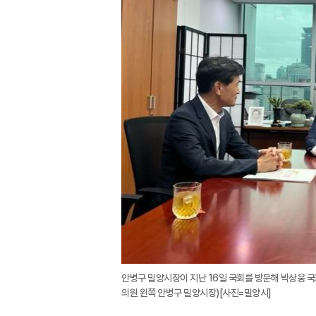
안병구 밀양시장이 지난 16일 국회를 방문해 박상웅 국
의원 왼쪽 안병구 밀양시장)[사진=밀양시]