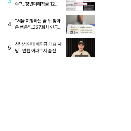
3
수'?...청년미래적금 12%
준다더니 "응, 오류야"
"서울 여행하는 꿈 뒤 찾아
4
온 행운"…327회차 연금
복권720+ 당첨번호조회
주목
신남성연대 배인규 대표 사
5
망…인천 아파트서 숨진 채
발견