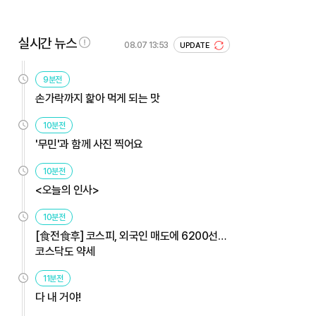
실시간 뉴스
08.07 13:53
UPDATE
9분전
손가락까지 핥아 먹게 되는 맛
10분전
'무민'과 함께 사진 찍어요
10분전
<오늘의 인사>
10분전
[食전食후] 코스피, 외국인 매도에 6200선…
코스닥도 약세
11분전
다 내 거야!