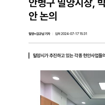
안병구 밀양시장, 
안 논의
밀양=김규남 기자
입력 2024-07-17 15:31
밀양시가 추진하고 있는 각종 현안사업들의