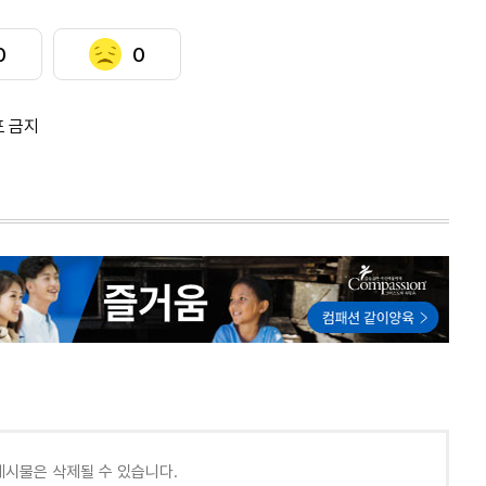
0
0
포 금지