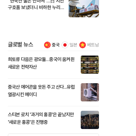
"한국산 물은 안마셔"…日 지진
구호품 보냈더니 비하한 누리
꾼
글로벌 뉴스
중국
일본
베트남
희토류 다음은 광모듈…중국이 움켜쥔
새로운 전략자산
중국산 에어콘을 웃돈 주고 산다...유럽
열광시킨 메이디
스티븐 로치 '과거의 홍콩'은 끝났지만
'새로운 홍콩'은 진행중