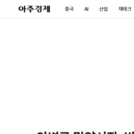
아
중국
AI
산업
재테크
주
경
제