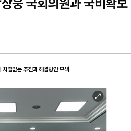
박상웅 국회의원과 국비확보 
 차질없는 추진과 해결방안 모색
이
미
지
확
대