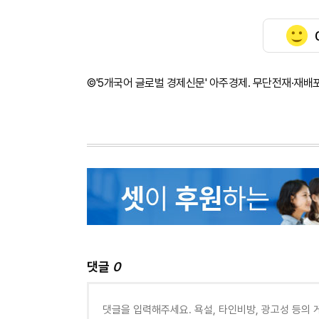
©'5개국어 글로벌 경제신문' 아주경제. 무단전재·재배
댓글
0