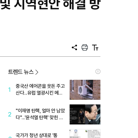
및 지역현안 해결 방
공
프
텍
유
린
스
트
트
크
기
트렌드 뉴스
중국산 에어콘을 웃돈 주고
1
산다...유럽 열광시킨 메이
디
"이재명 탄핵, 얼마 안 남았
2
다"...'윤석열 탄핵' 맞힌 무
당, '성지글' 등장
국가가 청년 상대로 '통