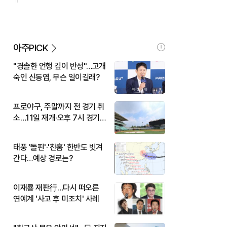
아주PICK
"경솔한 언행 깊이 반성"…고개
숙인 신동엽, 무슨 일이길래?
프로야구, 주말까지 전 경기 취
소…11일 재개·오후 7시 경기
시작
태풍 '돌핀'·'찬홈' 한반도 빗겨
간다…예상 경로는?
이재룡 재판行…다시 떠오른
연예계 '사고 후 미조치' 사례