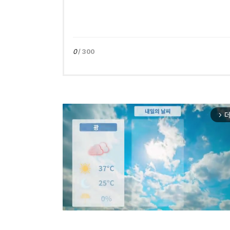
0
/ 300
더
arrow_forward_ios