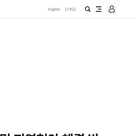
로
English
日本語
그
검
전
인
색
체
메
뉴