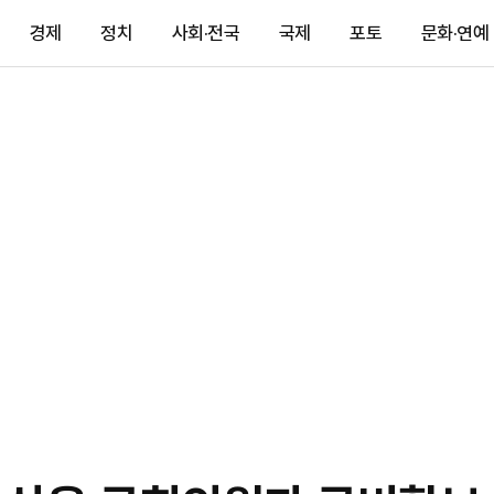
경제
정치
사회·전국
국제
포토
문화·연예