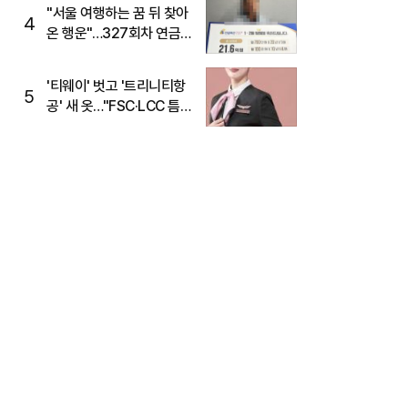
"서울 여행하는 꿈 뒤 찾아
4
온 행운"…327회차 연금
복권720+ 당첨번호조회
주목
'티웨이' 벗고 '트리니티항
5
공' 새 옷…"FSC·LCC 틈
새, SSC 전략으로 공략"