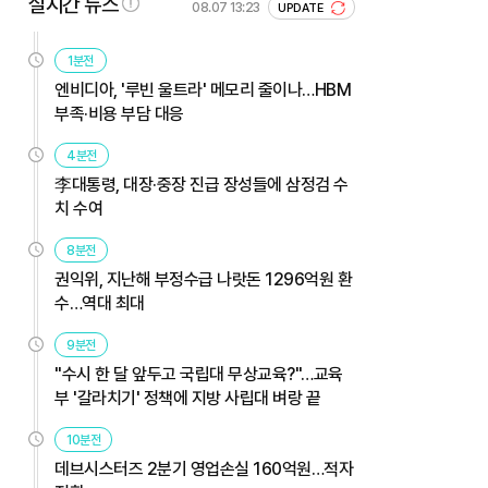
실시간 뉴스
08.07 13:23
UPDATE
1분전
엔비디아, '루빈 울트라' 메모리 줄이나…HBM
부족·비용 부담 대응
4분전
李대통령, 대장·중장 진급 장성들에 삼정검 수
치 수여
8분전
권익위, 지난해 부정수급 나랏돈 1296억원 환
수…역대 최대
9분전
"수시 한 달 앞두고 국립대 무상교육?"…교육
부 '갈라치기' 정책에 지방 사립대 벼랑 끝
10분전
데브시스터즈 2분기 영업손실 160억원…적자