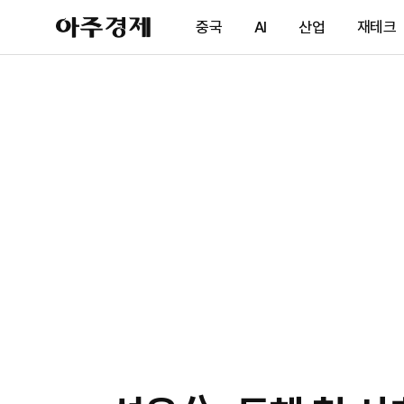
아
중국
AI
산업
재테크
주
경
제