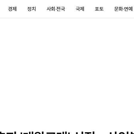
경제
정치
사회·전국
국제
포토
문화·연예