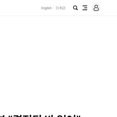
로
English
日本語
그
검
전
인
색
체
메
뉴