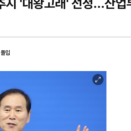
추지 '대왕고래' 선정…산업부
 돌입
이
미
지
확
대