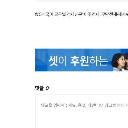
©'5개국어 글로벌 경제신문' 아주경제. 무단전재·재배
댓글
0