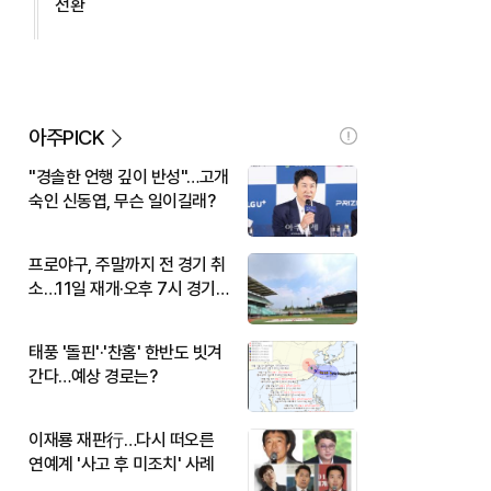
전환
아주PICK
"경솔한 언행 깊이 반성"…고개
숙인 신동엽, 무슨 일이길래?
프로야구, 주말까지 전 경기 취
소…11일 재개·오후 7시 경기
시작
태풍 '돌핀'·'찬홈' 한반도 빗겨
간다…예상 경로는?
이재룡 재판行…다시 떠오른
연예계 '사고 후 미조치' 사례