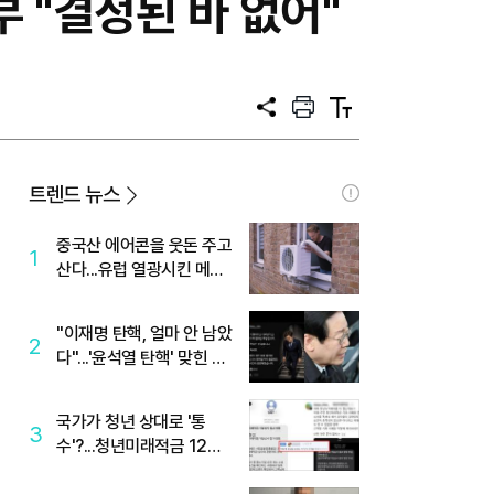
 "결정된 바 없어"
공
프
텍
유
린
스
트
트
크
기
트렌드 뉴스
중국산 에어콘을 웃돈 주고
1
산다...유럽 열광시킨 메이
디
"이재명 탄핵, 얼마 안 남았
2
다"...'윤석열 탄핵' 맞힌 무
당, '성지글' 등장
국가가 청년 상대로 '통
3
수'?...청년미래적금 12%
준다더니 "응, 오류야"