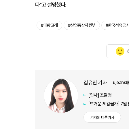
다"고 설명했다.
#대왕고래
#산업통상자원부
#한국석유공
김유진 기자
ujeans
[인사] 조달청
[뜨거운 체감물가] 7월
기자의 다른기사