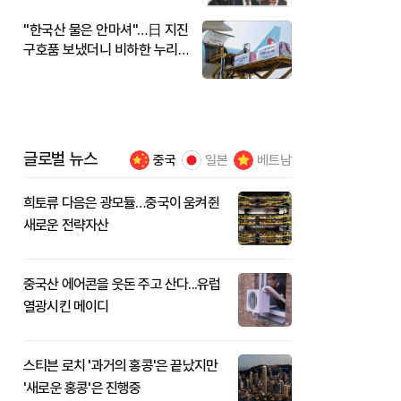
"한국산 물은 안마셔"…日 지진
구호품 보냈더니 비하한 누리
꾼
글로벌 뉴스
중국
일본
베트남
희토류 다음은 광모듈…중국이 움켜쥔
새로운 전략자산
중국산 에어콘을 웃돈 주고 산다...유럽
열광시킨 메이디
스티븐 로치 '과거의 홍콩'은 끝났지만
'새로운 홍콩'은 진행중