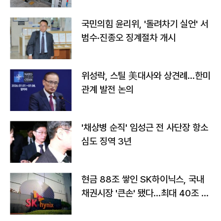
국민의힘 윤리위, '돌려차기 실언' 서
범수·진종오 징계절차 개시
위성락, 스틸 美대사와 상견례…한미
관계 발전 논의
'채상병 순직' 임성근 전 사단장 항소
심도 징역 3년
현금 88조 쌓인 SK하이닉스, 국내
채권시장 '큰손' 됐다…최대 40조 투
자