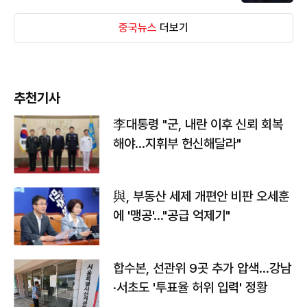
중국뉴스
더보기
추천기사
李대통령 "군, 내란 이후 신뢰 회복
해야…지휘부 헌신해달라"
與, 부동산 세제 개편안 비판 오세훈
에 '맹공'…"공급 억제기"
합수본, 선관위 9곳 추가 압색…강남
·서초도 '투표율 허위 입력' 정황