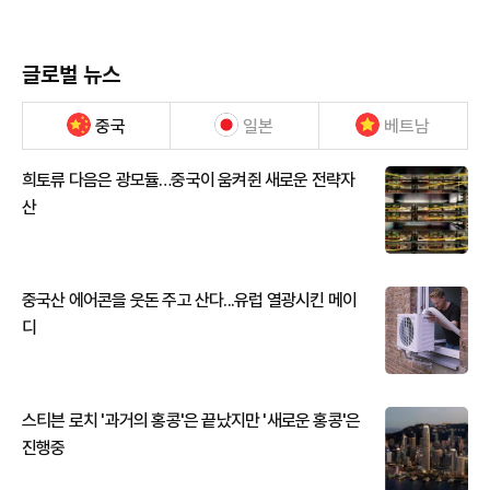
글로벌 뉴스
중국
일본
베트남
희토류 다음은 광모듈…중국이 움켜쥔 새로운 전략자
산
중국산 에어콘을 웃돈 주고 산다...유럽 열광시킨 메이
디
스티븐 로치 '과거의 홍콩'은 끝났지만 '새로운 홍콩'은
진행중