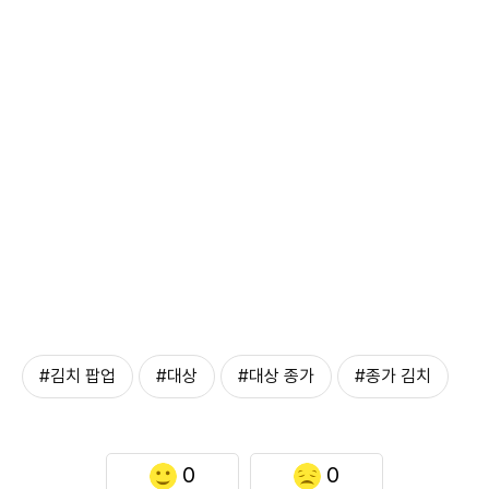
#김치 팝업
#대상
#대상 종가
#종가 김치
0
0