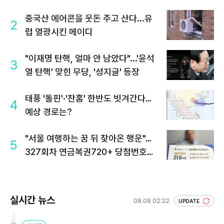
중국산 에어콘을 웃돈 주고 산다...유
2
럽 열광시킨 메이디
"이재명 탄핵, 얼마 안 남았다"...'윤석
3
열 탄핵' 맞힌 무당, '성지글' 등장
태풍 '돌핀'·'찬홈' 한반도 빗겨간다…
4
예상 경로는?
"서울 여행하는 꿈 뒤 찾아온 행운"…
5
327회차 연금복권720+ 당첨번호조
회 주목
실시간 뉴스
08.08 02:32
UPDATE