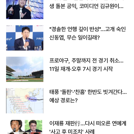
생 돌본 공익, 코미디언 김규원이었
다
"경솔한 언행 깊이 반성"…고개 숙인
신동엽, 무슨 일이길래?
프로야구, 주말까지 전 경기 취소…
11일 재개·오후 7시 경기 시작
태풍 '돌핀'·'찬홈' 한반도 빗겨간다…
예상 경로는?
이재룡 재판行…다시 떠오른 연예계
'사고 후 미조치' 사례