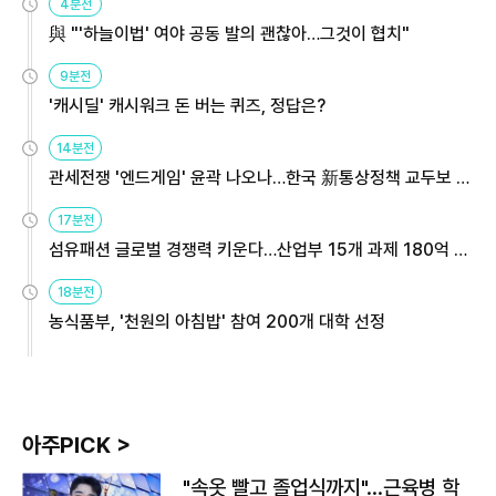
4분전
與 "'하늘이법' 여야 공동 발의 괜찮아…그것이 협치"
9분전
'캐시딜' 캐시워크 돈 버는 퀴즈, 정답은?
14분전
관세전쟁 '엔드게임' 윤곽 나오나…한국 新통상정책 교두보 활
용해야
17분전
섬유패션 글로벌 경쟁력 키운다…산업부 15개 과제 180억 지
원
18분전
농식품부, '천원의 아침밥' 참여 200개 대학 선정
아주PICK >
"속옷 빨고 졸업식까지"…근육병 학