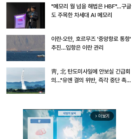
"메모리 월 넘을 해법은 HBF"…구글
도 주목한 차세대 AI 메모리
이란·오만, 호르무즈 '중앙항로 통항'
추진…입항은 이란 관리
靑, 北 탄도미사일에 안보실 긴급회
의…"유엔 결의 위반, 즉각 중단 촉
구"
더보기
arrow_forward_ios