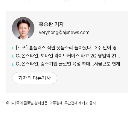
홍승완 기자
veryhong@ajunews.com
[르포] 홈플러스 직원 웃음소리 돌아왔다…3주 만에 영업 재개 채비
CJ온스타일, 모바일 라이브커머스 타고 2Q 영업익 21%↑
CJ온스타일, 중소기업 글로벌 육성 확대…서울콘도 연계
기자의 다른기사
©'5개국어 글로벌 경제신문' 아주경제. 무단전재·재배포 금지