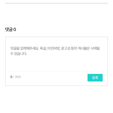
댓글
0
0
/ 300
등록