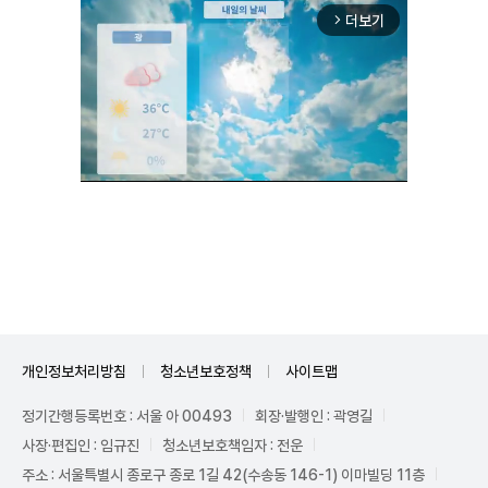
더보기
arrow_forward_ios
Unmute
개인정보처리방침
청소년보호정책
사이트맵
정기간행등록번호 : 서울 아 00493
회장·발행인 : 곽영길
사장·편집인 : 임규진
청소년보호책임자 : 전운
주소 : 서울특별시 종로구 종로 1길 42(수송동 146-1) 이마빌딩 11층