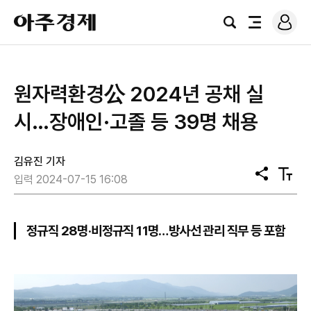
로
아
그
검
전
주
인
색
체
경
메
제
뉴
원자력환경公 2024년 공채 실
시…장애인·고졸 등 39명 채용
김유진 기자
공
텍
입력 2024-07-15 16:08
유
스
트
크
기
정규직 28명·비정규직 11명…방사선 관리 직무 등 포함