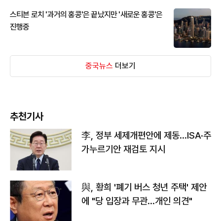
스티븐 로치 '과거의 홍콩'은 끝났지만 '새로운 홍콩'은
진행중
중국뉴스
더보기
추천기사
李, 정부 세제개편안에 제동…ISA·주
가누르기안 재검토 지시
與, 황희 '폐기 버스 청년 주택' 제안
에 "당 입장과 무관…개인 의견"