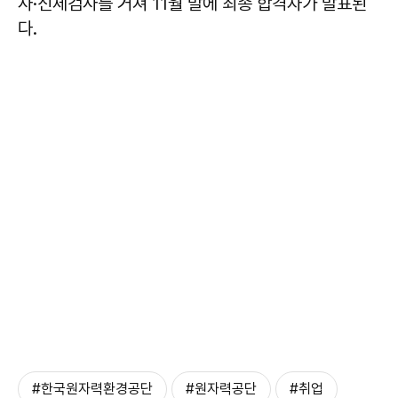
사·신체검사를 거쳐 11월 말에 최종 합격자가 발표된
다.
#한국원자력환경공단
#원자력공단
#취업