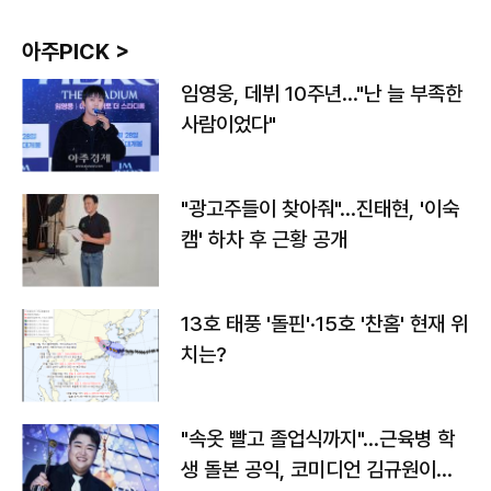
아주PICK >
임영웅, 데뷔 10주년…"난 늘 부족한
사람이었다"
"광고주들이 찾아줘"…진태현, '이숙
캠' 하차 후 근황 공개
13호 태풍 '돌핀'·15호 '찬홈' 현재 위
치는?
"속옷 빨고 졸업식까지"…근육병 학
생 돌본 공익, 코미디언 김규원이었