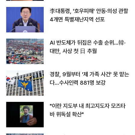
李대통령, '호우피해' 안동·의성 관할
4개면 특별재난지역 선포
AI 반도체가 뒤집은 수출 순위…韓·
대만, 사상 첫 日 추월
경찰, 9월부터 '제 가족 사건' 못 맡는
다…수사인력 881명 보강
"이란 지도부 내 최고지도자 모즈타
바 위독설 확산"