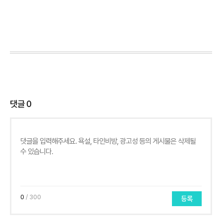
댓글
0
0
/ 300
등록