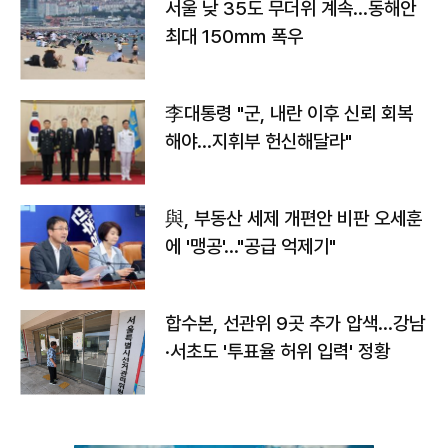
서울 낮 35도 무더위 계속…동해안
최대 150㎜ 폭우
李대통령 "군, 내란 이후 신뢰 회복
해야…지휘부 헌신해달라"
與, 부동산 세제 개편안 비판 오세훈
에 '맹공'…"공급 억제기"
합수본, 선관위 9곳 추가 압색…강남
·서초도 '투표율 허위 입력' 정황