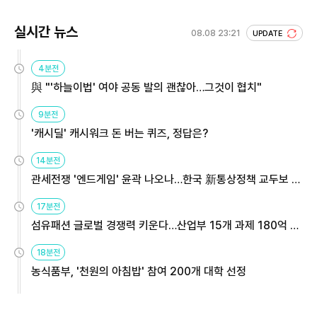
실시간 뉴스
08.08 23:21
UPDATE
4분전
與 "'하늘이법' 여야 공동 발의 괜찮아…그것이 협치"
9분전
'캐시딜' 캐시워크 돈 버는 퀴즈, 정답은?
14분전
관세전쟁 '엔드게임' 윤곽 나오나…한국 新통상정책 교두보 활
용해야
17분전
섬유패션 글로벌 경쟁력 키운다…산업부 15개 과제 180억 지
원
18분전
농식품부, '천원의 아침밥' 참여 200개 대학 선정