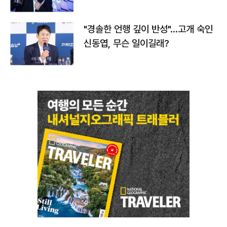
다
"경솔한 언행 깊이 반성"…고개 숙인
신동엽, 무슨 일이길래?