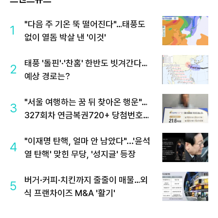
"다음 주 기온 뚝 떨어진다"…태풍도
1
없이 열돔 박살 낸 '이것'
태풍 '돌핀'·'찬홈' 한반도 빗겨간다…
2
예상 경로는?
"서울 여행하는 꿈 뒤 찾아온 행운"…
3
327회차 연금복권720+ 당첨번호조
회 주목
"이재명 탄핵, 얼마 안 남았다"...'윤석
4
열 탄핵' 맞힌 무당, '성지글' 등장
버거·커피·치킨까지 줄줄이 매물…외
5
식 프랜차이즈 M&A '활기'