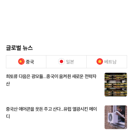
글로벌 뉴스
중국
일본
베트남
희토류 다음은 광모듈…중국이 움켜쥔 새로운 전략자
산
중국산 에어콘을 웃돈 주고 산다...유럽 열광시킨 메이
디