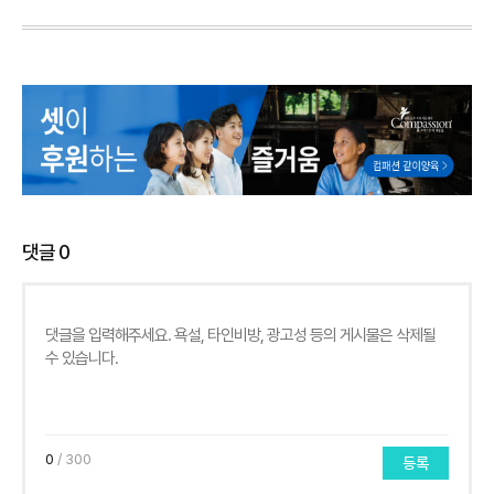
댓글
0
0
/ 300
등록