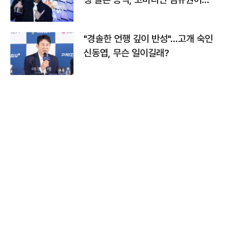
다
"경솔한 언행 깊이 반성"…고개 숙인
신동엽, 무슨 일이길래?