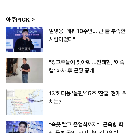
아주PICK >
임영웅, 데뷔 10주년…"난 늘 부족한
사람이었다"
"광고주들이 찾아줘"…진태현, '이숙
캠' 하차 후 근황 공개
13호 태풍 '돌핀'·15호 '찬홈' 현재 위
치는?
"속옷 빨고 졸업식까지"…근육병 학
생 돌본 공익, 코미디언 김규원이었