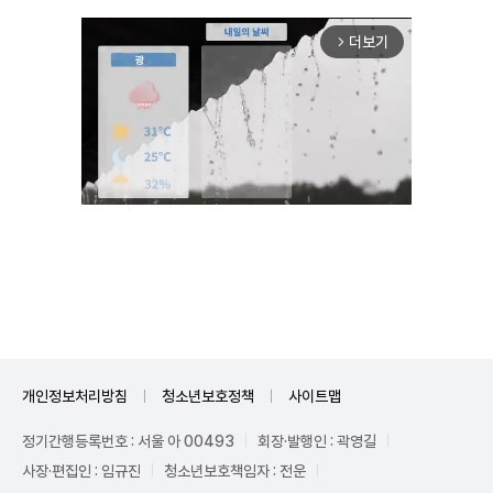
더보기
arrow_forward_ios
Mute
개인정보처리방침
청소년보호정책
사이트맵
정기간행등록번호 : 서울 아 00493
회장·발행인 : 곽영길
사장·편집인 : 임규진
청소년보호책임자 : 전운