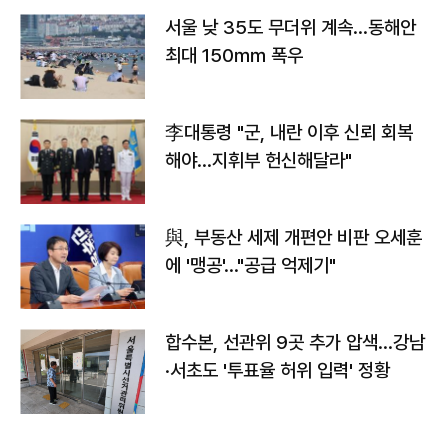
서울 낮 35도 무더위 계속…동해안
최대 150㎜ 폭우
李대통령 "군, 내란 이후 신뢰 회복
해야…지휘부 헌신해달라"
與, 부동산 세제 개편안 비판 오세훈
에 '맹공'…"공급 억제기"
합수본, 선관위 9곳 추가 압색…강남
·서초도 '투표율 허위 입력' 정황