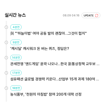
실시간 뉴스
08.09 04:16
UPDATE
4분전
與 "'하늘이법' 여야 공동 발의 괜찮아…그것이 협치"
9분전
'캐시딜' 캐시워크 돈 버는 퀴즈, 정답은?
14분전
관세전쟁 '엔드게임' 윤곽 나오나…한국 新통상정책 교두보 활
용해야
17분전
섬유패션 글로벌 경쟁력 키운다…산업부 15개 과제 180억 지
원
18분전
농식품부, '천원의 아침밥' 참여 200개 대학 선정