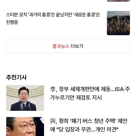
스티븐 로치 '과거의 홍콩'은 끝났지만 '새로운 홍콩'은
진행중
중국뉴스
더보기
추천기사
李, 정부 세제개편안에 제동…ISA·주
가누르기안 재검토 지시
與, 황희 '폐기 버스 청년 주택' 제안
에 "당 입장과 무관…개인 의견"