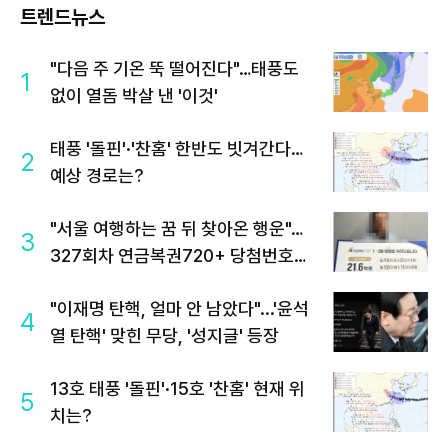
트렌드뉴스
"다음 주 기온 뚝 떨어진다"…태풍도
1
없이 열돔 박살 낸 '이것'
태풍 '돌핀'·'찬홈' 한반도 빗겨간다…
2
예상 경로는?
"서울 여행하는 꿈 뒤 찾아온 행운"…
3
327회차 연금복권720+ 당첨번호조
회 주목
"이재명 탄핵, 얼마 안 남았다"...'윤석
4
열 탄핵' 맞힌 무당, '성지글' 등장
13호 태풍 '돌핀'·15호 '찬홈' 현재 위
5
치는?