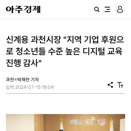
로
아
그
검
전
주
인
색
체
경
메
제
뉴
신계용 과천시장 "지역 기업 후원으
로 청소년들 수준 높은 디지털 교육
진행 감사"
과천=박재천 기자
공
텍
입력 2024-07-15 16:04
유
스
트
크
기