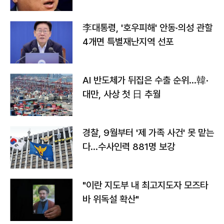
李대통령, '호우피해' 안동·의성 관할
4개면 특별재난지역 선포
AI 반도체가 뒤집은 수출 순위…韓·
대만, 사상 첫 日 추월
경찰, 9월부터 '제 가족 사건' 못 맡는
다…수사인력 881명 보강
"이란 지도부 내 최고지도자 모즈타
바 위독설 확산"