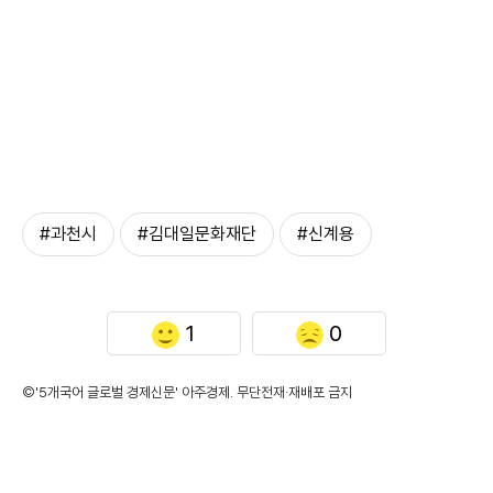
#과천시
#김대일문화재단
#신계용
1
0
©'5개국어 글로벌 경제신문' 아주경제. 무단전재·재배포 금지