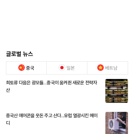
글로벌 뉴스
중국
일본
베트남
희토류 다음은 광모듈…중국이 움켜쥔 새로운 전략자
산
중국산 에어콘을 웃돈 주고 산다...유럽 열광시킨 메이
디