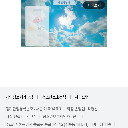
더보기
arrow_forward_ios
Mute
개인정보처리방침
청소년보호정책
사이트맵
정기간행등록번호 : 서울 아 00493
회장·발행인 : 곽영길
사장·편집인 : 임규진
청소년보호책임자 : 전운
주소 : 서울특별시 종로구 종로 1길 42(수송동 146-1) 이마빌딩 11층