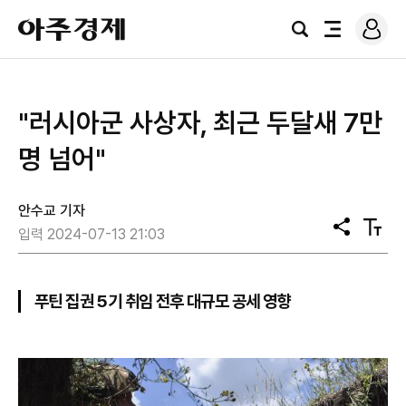
로
아
그
검
전
주
인
색
체
경
메
제
뉴
"러시아군 사상자, 최근 두달새 7만
명 넘어"
안수교 기자
공
텍
입력 2024-07-13 21:03
유
스
트
크
기
푸틴 집권 5기 취임 전후 대규모 공세 영향