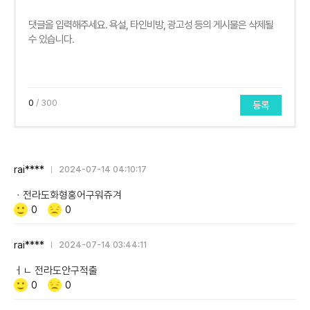
0
/ 300
등록
rai****
2024-07-14 04:10:17
ㆍ전라도화형홍어구워쥬겨
Like/Dislike
공
비
0
0
감
공
감
rai****
2024-07-14 03:44:11
ㅓㄴ 전라도안구적출
Like/Dislike
공
비
0
0
감
공