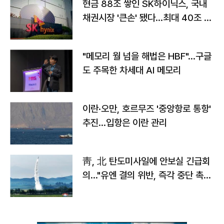
현금 88조 쌓인 SK하이닉스, 국내
채권시장 '큰손' 됐다…최대 40조 투
자
"메모리 월 넘을 해법은 HBF"…구글
도 주목한 차세대 AI 메모리
이란·오만, 호르무즈 '중앙항로 통항'
추진…입항은 이란 관리
靑, 北 탄도미사일에 안보실 긴급회
의…"유엔 결의 위반, 즉각 중단 촉
구"