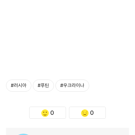
#러시아
#푸틴
#우크라이나
0
0