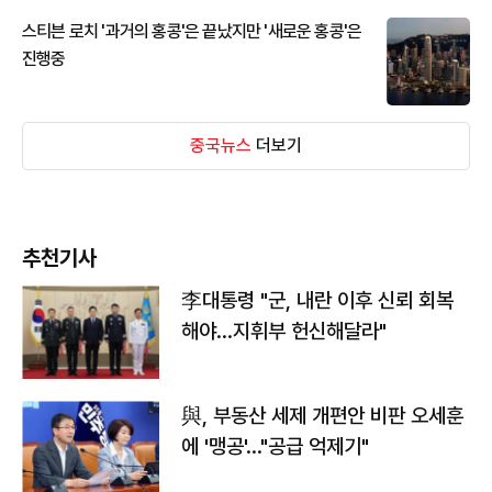
스티븐 로치 '과거의 홍콩'은 끝났지만 '새로운 홍콩'은
진행중
중국뉴스
더보기
추천기사
李대통령 "군, 내란 이후 신뢰 회복
해야…지휘부 헌신해달라"
與, 부동산 세제 개편안 비판 오세훈
에 '맹공'…"공급 억제기"