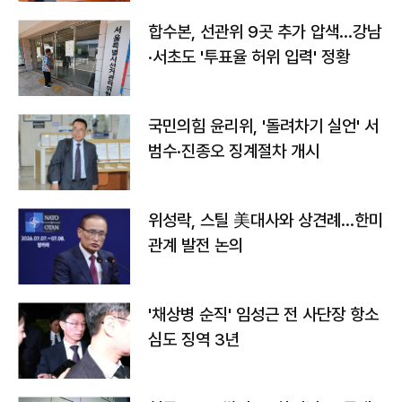
합수본, 선관위 9곳 추가 압색…강남
·서초도 '투표율 허위 입력' 정황
국민의힘 윤리위, '돌려차기 실언' 서
범수·진종오 징계절차 개시
위성락, 스틸 美대사와 상견례…한미
관계 발전 논의
'채상병 순직' 임성근 전 사단장 항소
심도 징역 3년