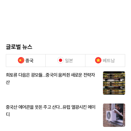
글로벌 뉴스
중국
일본
베트남
희토류 다음은 광모듈…중국이 움켜쥔 새로운 전략자
산
중국산 에어콘을 웃돈 주고 산다...유럽 열광시킨 메이
디