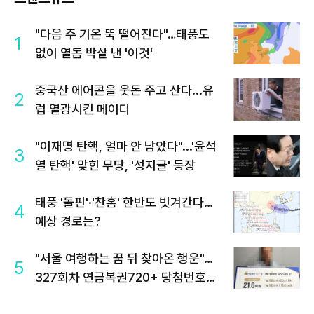
"다음 주 기온 뚝 떨어진다"…태풍도
1
없이 열돔 박살 낸 '이것'
중국산 에어콘을 웃돈 주고 산다...유
2
럽 열광시킨 메이디
"이재명 탄핵, 얼마 안 남았다"...'윤석
3
열 탄핵' 맞힌 무당, '성지글' 등장
태풍 '돌핀'·'찬홈' 한반도 빗겨간다…
4
예상 경로는?
"서울 여행하는 꿈 뒤 찾아온 행운"…
5
327회차 연금복권720+ 당첨번호조
회 주목