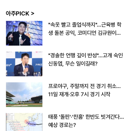
아주PICK >
"속옷 빨고 졸업식까지"…근육병 학
생 돌본 공익, 코미디언 김규원이었
다
"경솔한 언행 깊이 반성"…고개 숙인
신동엽, 무슨 일이길래?
프로야구, 주말까지 전 경기 취소…
11일 재개·오후 7시 경기 시작
태풍 '돌핀'·'찬홈' 한반도 빗겨간다…
예상 경로는?