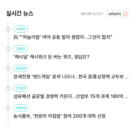
실시간 뉴스
08.08 02:57
UPDATE
4분전
與 "'하늘이법' 여야 공동 발의 괜찮아…그것이 협치"
9분전
'캐시딜' 캐시워크 돈 버는 퀴즈, 정답은?
14분전
관세전쟁 '엔드게임' 윤곽 나오나…한국 新통상정책 교두보 활
용해야
17분전
섬유패션 글로벌 경쟁력 키운다…산업부 15개 과제 180억 지
원
18분전
농식품부, '천원의 아침밥' 참여 200개 대학 선정