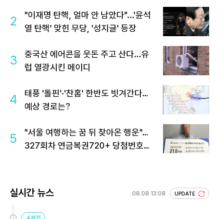
"이재명 탄핵, 얼마 안 남았다"...'윤석
2
열 탄핵' 맞힌 무당, '성지글' 등장
중국산 에어콘을 웃돈 주고 산다...유
3
럽 열광시킨 메이디
태풍 '돌핀'·'찬홈' 한반도 빗겨간다…
4
예상 경로는?
"서울 여행하는 꿈 뒤 찾아온 행운"…
5
327회차 연금복권720+ 당첨번호조
회 주목
실시간 뉴스
08.08 13:08
UPDATE
4분전