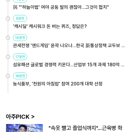
與 "'하늘이법' 여야 공동 발의 괜찮아…그것이 협치"
9분전
'캐시딜' 캐시워크 돈 버는 퀴즈, 정답은?
14분전
관세전쟁 '엔드게임' 윤곽 나오나…한국 新통상정책 교두보 활
용해야
17분전
섬유패션 글로벌 경쟁력 키운다…산업부 15개 과제 180억 지
원
18분전
농식품부, '천원의 아침밥' 참여 200개 대학 선정
아주PICK >
"속옷 빨고 졸업식까지"…근육병 학