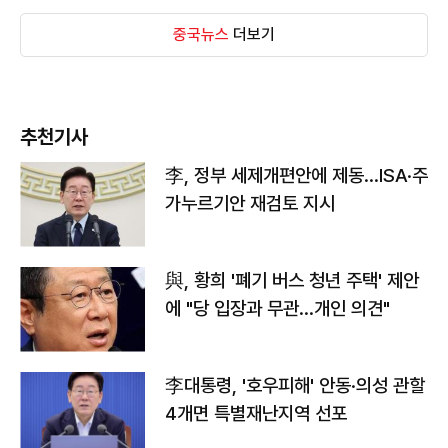
중국뉴스
더보기
추천기사
李, 정부 세제개편안에 제동…ISA·주
가누르기안 재검토 지시
與, 황희 '폐기 버스 청년 주택' 제안
에 "당 입장과 무관…개인 의견"
李대통령, '호우피해' 안동·의성 관할
4개면 특별재난지역 선포