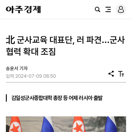
로
아
그
검
전
주
인
색
체
경
메
제
뉴
北 군사교육 대표단, 러 파견...군사
협력 확대 조짐
송윤서 기자
공
텍
입력 2024-07-09 08:50
유
스
트
크
기
김일성군사종합대학 총장 등 어제 러시아 출발