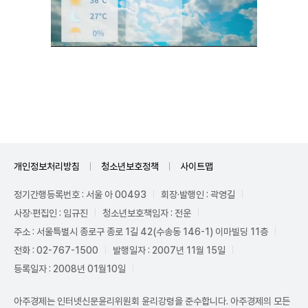
Unmute
개인정보처리방침
청소년보호정책
사이트맵
정기간행등록번호 : 서울 아 00493
회장·발행인 : 곽영길
사장·편집인 : 임규진
청소년보호책임자 : 전운
주소 : 서울특별시 종로구 종로 1길 42(수송동 146-1) 이마빌딩 11층
전화 : 02-767-1500
발행일자 : 2007년 11월 15일
등록일자 : 2008년 01월10일
아주경제는 인터넷신문윤리위원회 윤리강령을 준수합니다. 아주경제의 모든