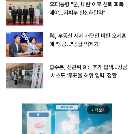
李대통령 "군, 내란 이후 신뢰 회복
해야…지휘부 헌신해달라"
與, 부동산 세제 개편안 비판 오세훈
에 '맹공'…"공급 억제기"
합수본, 선관위 9곳 추가 압색…강남
·서초도 '투표율 허위 입력' 정황
더보기
arrow_forward_ios