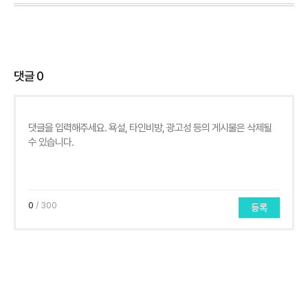
댓글
0
0
/ 300
등록