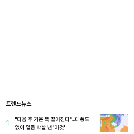
트렌드뉴스
"다음 주 기온 뚝 떨어진다"…태풍도
1
없이 열돔 박살 낸 '이것'