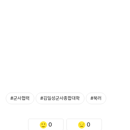
#군사협력
#김일성군사종합대학
#북러
0
0