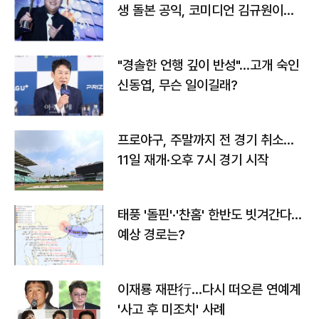
생 돌본 공익, 코미디언 김규원이었
다
"경솔한 언행 깊이 반성"…고개 숙인
신동엽, 무슨 일이길래?
프로야구, 주말까지 전 경기 취소…
11일 재개·오후 7시 경기 시작
태풍 '돌핀'·'찬홈' 한반도 빗겨간다…
예상 경로는?
이재룡 재판行…다시 떠오른 연예계
'사고 후 미조치' 사례