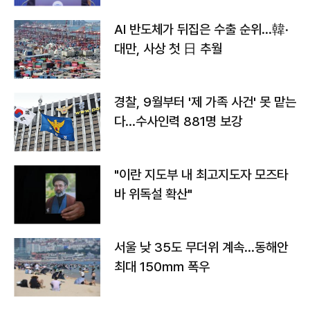
AI 반도체가 뒤집은 수출 순위…韓·
대만, 사상 첫 日 추월
경찰, 9월부터 '제 가족 사건' 못 맡는
다…수사인력 881명 보강
"이란 지도부 내 최고지도자 모즈타
바 위독설 확산"
서울 낮 35도 무더위 계속…동해안
최대 150㎜ 폭우