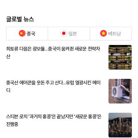
글로벌 뉴스
중국
일본
베트남
희토류 다음은 광모듈…중국이 움켜쥔 새로운 전략자
산
중국산 에어콘을 웃돈 주고 산다...유럽 열광시킨 메이
디
스티븐 로치 '과거의 홍콩'은 끝났지만 '새로운 홍콩'은
진행중