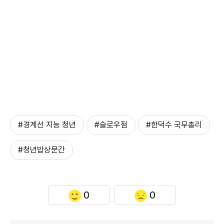
#경계선 지능 청년
#슬로우점
#한덕수 국무총리
#청년밥상문간
0
0