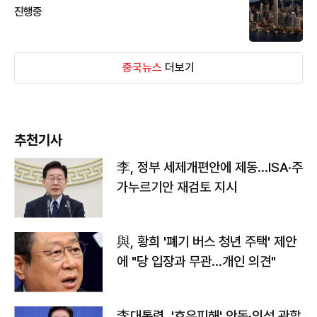
진행중
중국뉴스
더보기
추천기사
李, 정부 세제개편안에 제동…ISA·주
가누르기안 재검토 지시
與, 황희 '폐기 버스 청년 주택' 제안
에 "당 입장과 무관…개인 의견"
李대통령, '호우피해' 안동·의성 관할