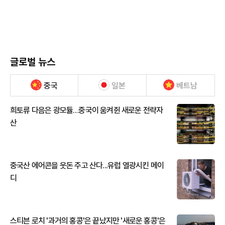
글로벌 뉴스
중국
일본
베트남
희토류 다음은 광모듈…중국이 움켜쥔 새로운 전략자
산
중국산 에어콘을 웃돈 주고 산다...유럽 열광시킨 메이
디
스티븐 로치 '과거의 홍콩'은 끝났지만 '새로운 홍콩'은