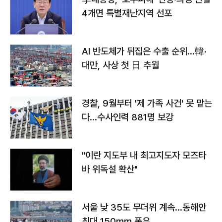
4개면 특별재난지역 선포
AI 반도체가 뒤집은 수출 순위…韓·
대만, 사상 첫 日 추월
경찰, 9월부터 '제 가족 사건' 못 맡는
다…수사인력 881명 보강
"이란 지도부 내 최고지도자 모즈타
바 위독설 확산"
서울 낮 35도 무더위 계속…동해안
최대 150㎜ 폭우