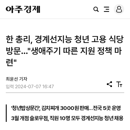
로
아
그
검
전
주
인
색
체
경
메
제
뉴
한 총리, 경계선지능 청년 고용 식당
방문…"생애주기 따른 지원 정책 마
련"
최윤선 기자
공
텍
입력 2024-07-07 16:47
유
스
트
크
기
'청년밥상문간', 김치찌개 3000원 판매…전국 5곳 운영
3월 개점 슬로우점, 직원 10명 모두 경계선지능 청년 채용