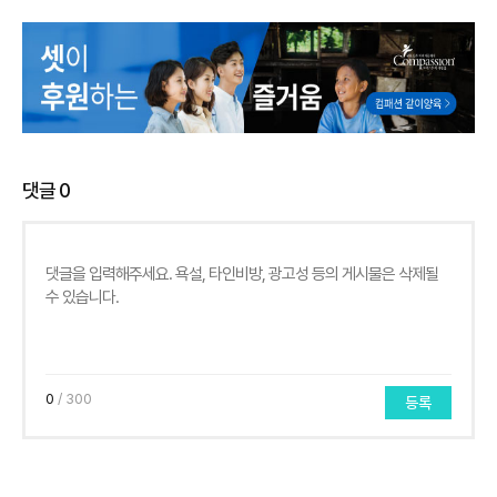
댓글
0
0
/ 300
등록