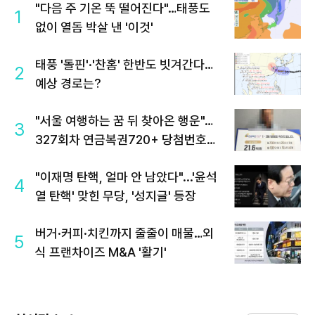
"다음 주 기온 뚝 떨어진다"…태풍도
1
없이 열돔 박살 낸 '이것'
태풍 '돌핀'·'찬홈' 한반도 빗겨간다…
2
예상 경로는?
"서울 여행하는 꿈 뒤 찾아온 행운"…
3
327회차 연금복권720+ 당첨번호조
회 주목
"이재명 탄핵, 얼마 안 남았다"...'윤석
4
열 탄핵' 맞힌 무당, '성지글' 등장
버거·커피·치킨까지 줄줄이 매물…외
5
식 프랜차이즈 M&A '활기'