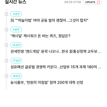
실시간 뉴스
08.09 01:58
UPDATE
4분전
與 "'하늘이법' 여야 공동 발의 괜찮아…그것이 협치"
9분전
'캐시딜' 캐시워크 돈 버는 퀴즈, 정답은?
14분전
관세전쟁 '엔드게임' 윤곽 나오나…한국 新통상정책 교두보 활
용해야
17분전
섬유패션 글로벌 경쟁력 키운다…산업부 15개 과제 180억 지
원
18분전
농식품부, '천원의 아침밥' 참여 200개 대학 선정