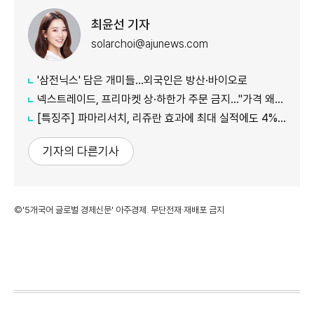
최윤선 기자
solarchoi@ajunews.com
'삼전닉스' 담은 개미들…외국인은 방산·바이오로
넥스트레이드, 프리마켓 상·하한가 주문 금지…"가격 왜곡 방지"
[특징주] 파마리서치, 리쥬란 효과에 최대 실적에도 4%대 약세
기자의 다른기사
©'5개국어 글로벌 경제신문' 아주경제. 무단전재·재배포 금지