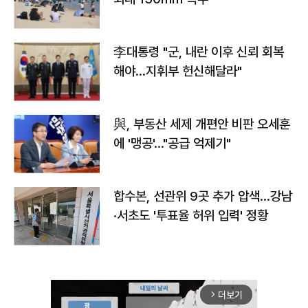
李대통령 "군, 내란 이후 신뢰 회복
해야…지휘부 헌신해달라"
與, 부동산 세제 개편안 비판 오세훈
에 '맹공'…"공급 억제기"
합수본, 선관위 9곳 추가 압색…강남
·서초도 '투표율 허위 입력' 정황
더보기
arrow_forward_ios