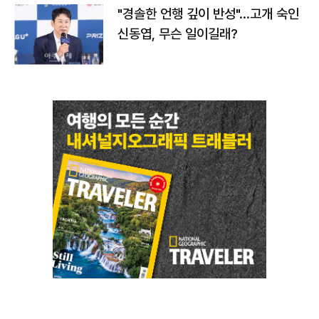
"경솔한 언행 깊이 반성"…고개 숙인
신동엽, 무슨 일이길래?