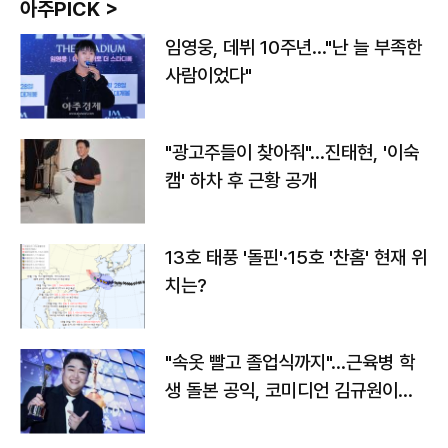
아주PICK >
임영웅, 데뷔 10주년…"난 늘 부족한
사람이었다"
"광고주들이 찾아줘"…진태현, '이숙
캠' 하차 후 근황 공개
13호 태풍 '돌핀'·15호 '찬홈' 현재 위
치는?
"속옷 빨고 졸업식까지"…근육병 학
생 돌본 공익, 코미디언 김규원이었
다