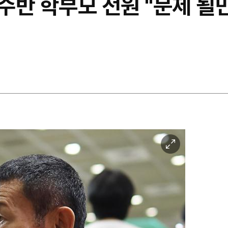
수반 학부모 전원 "문제 될
이
미
지
확
대