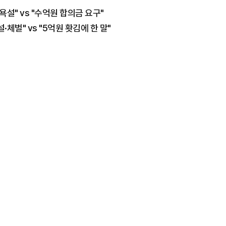
설" vs "수억원 합의금 요구"
·체벌" vs "5억원 홧김에 한 말"