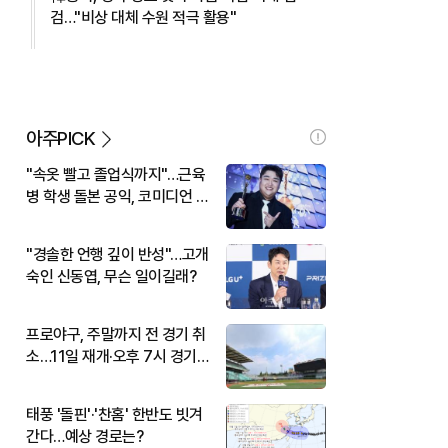
검…"비상 대체 수원 적극 활용"
아주PICK
"속옷 빨고 졸업식까지"…근육
병 학생 돌본 공익, 코미디언 김
규원이었다
"경솔한 언행 깊이 반성"…고개
숙인 신동엽, 무슨 일이길래?
프로야구, 주말까지 전 경기 취
소…11일 재개·오후 7시 경기
시작
태풍 '돌핀'·'찬홈' 한반도 빗겨
간다…예상 경로는?