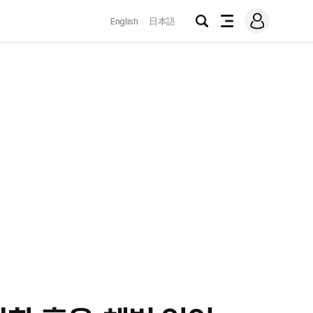
로
English
日本語
그
검
전
인
색
체
메
뉴