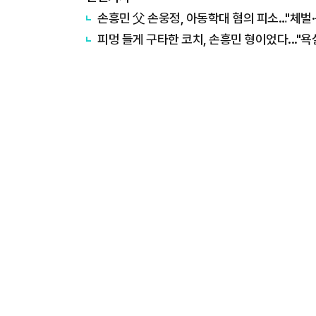
손흥민 父 손웅정, 아동학대 혐의 피소…"체벌·욕
피멍 들게 구타한 코치, 손흥민 형이었다..."욕설