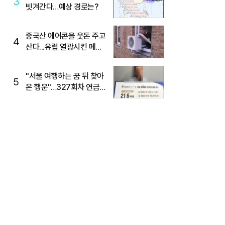
3
빗겨간다…예상 경로는?
중국산 에어콘을 웃돈 주고
4
산다...유럽 열광시킨 메이
디
"서울 여행하는 꿈 뒤 찾아
5
온 행운"…327회차 연금
복권720+ 당첨번호조회
주목