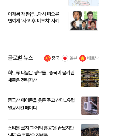
이재룡 재판行…다시 떠오른
연예계 '사고 후 미조치' 사례
글로벌 뉴스
중국
일본
베트남
희토류 다음은 광모듈…중국이 움켜쥔
새로운 전략자산
중국산 에어콘을 웃돈 주고 산다...유럽
열광시킨 메이디
스티븐 로치 '과거의 홍콩'은 끝났지만
'새로운 홍콩'은 진행중