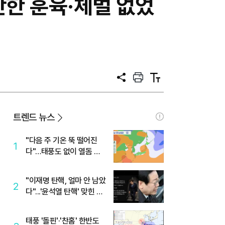
만한 훈육·체벌 없었
공
프
텍
유
린
스
트
트
크
기
트렌드 뉴스
"다음 주 기온 뚝 떨어진
1
다"…태풍도 없이 열돔 박
살 낸 '이것'
"이재명 탄핵, 얼마 안 남았
2
다"...'윤석열 탄핵' 맞힌 무
당, '성지글' 등장
태풍 '돌핀'·'찬홈' 한반도