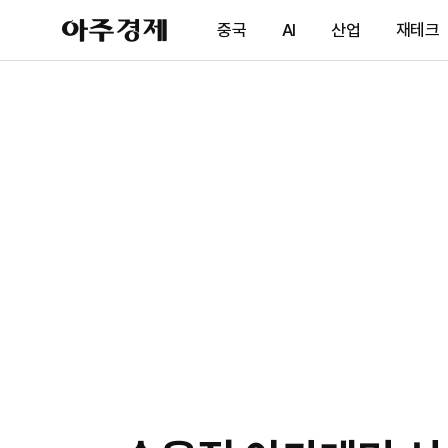
아
중국
AI
산업
재테크
주
경
제