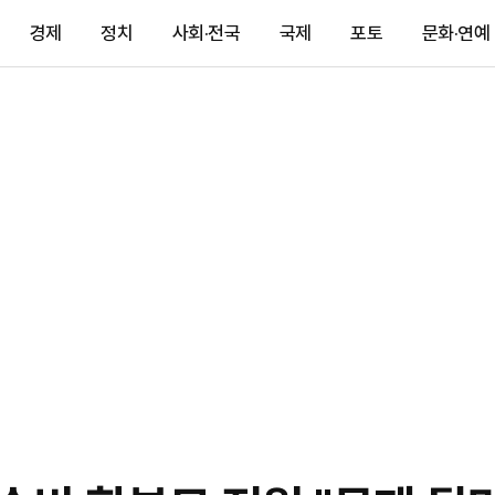
경제
정치
사회·전국
국제
포토
문화·연예