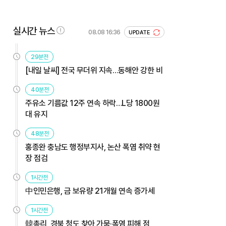
실시간 뉴스
08.08 16:36
UPDATE
29분전
[내일 날씨] 전국 무더위 지속…동해안 강한 비
40분전
주유소 기름값 12주 연속 하락…L당 1800원
대 유지
48분전
홍종완 충남도 행정부지사, 논산 폭염 취약 현
장 점검
1시간전
中인민은행, 금 보유량 21개월 연속 증가세
1시간전
韓총리, 경북 청도 찾아 가뭄·폭염 피해 점