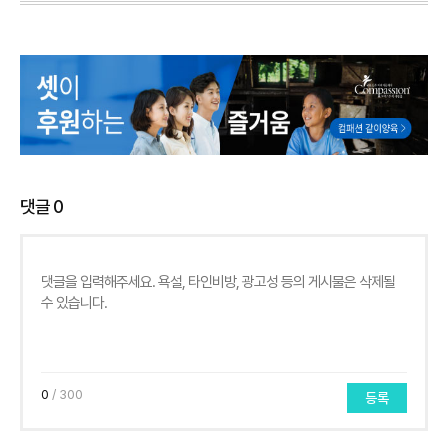
댓글
0
0
/ 300
등록