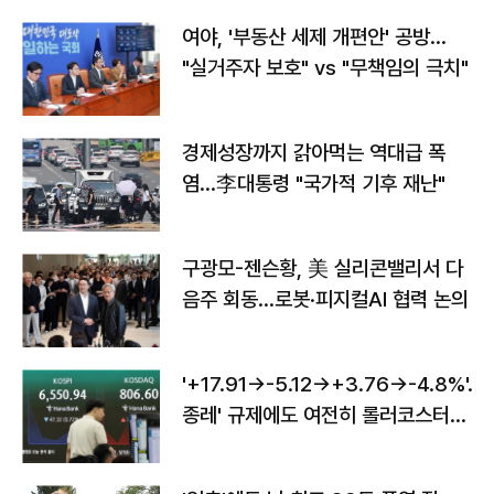
여야, '부동산 세제 개편안' 공방…
"실거주자 보호" vs "무책임의 극치"
경제성장까지 갉아먹는 역대급 폭
염…李대통령 "국가적 기후 재난"
구광모-젠슨황, 美 실리콘밸리서 다
음주 회동…로봇·피지컬AI 협력 논의
'+17.91→-5.12→+3.76→-4.8%'…'
종레' 규제에도 여전히 롤러코스터
타는 코스피