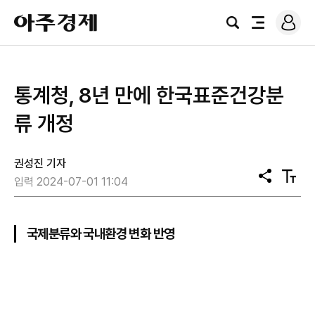
로
아
그
검
전
주
인
색
체
경
메
제
뉴
통계청, 8년 만에 한국표준건강분
류 개정
권성진 기자
공
텍
입력 2024-07-01 11:04
유
스
트
크
기
국제분류와 국내환경 변화 반영