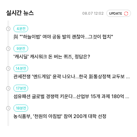
실시간 뉴스
08.07 12:02
UPDATE
4분전
與 "'하늘이법' 여야 공동 발의 괜찮아…그것이 협치"
9분전
'캐시딜' 캐시워크 돈 버는 퀴즈, 정답은?
14분전
관세전쟁 '엔드게임' 윤곽 나오나…한국 新통상정책 교두보 활
용해야
17분전
섬유패션 글로벌 경쟁력 키운다…산업부 15개 과제 180억 지
원
18분전
농식품부, '천원의 아침밥' 참여 200개 대학 선정