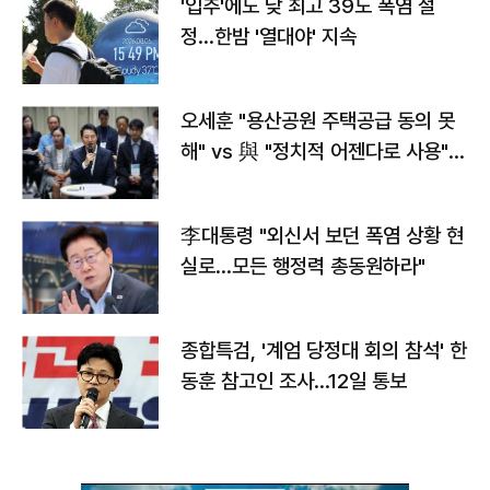
'입추'에도 낮 최고 39도 폭염 절
정…한밤 '열대야' 지속
오세훈 "용산공원 주택공급 동의 못
해" vs 與 "정치적 어젠다로 사용"
맞불
李대통령 "외신서 보던 폭염 상황 현
실로…모든 행정력 총동원하라"
종합특검, '계엄 당정대 회의 참석' 한
동훈 참고인 조사...12일 통보