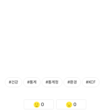
#건강
#통계
#통계청
#환경
#KCF
0
0