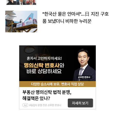
"한국산 물은 안마셔"…日 지진 구호
품 보냈더니 비하한 누리꾼