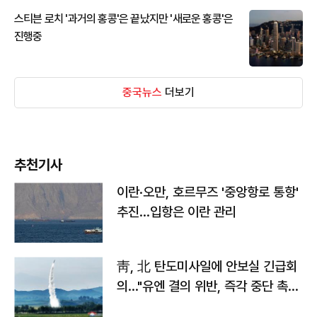
스티븐 로치 '과거의 홍콩'은 끝났지만 '새로운 홍콩'은
진행중
중국뉴스
더보기
추천기사
이란·오만, 호르무즈 '중앙항로 통항'
추진…입항은 이란 관리
靑, 北 탄도미사일에 안보실 긴급회
의…"유엔 결의 위반, 즉각 중단 촉
구"