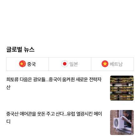
글로벌 뉴스
중국
일본
베트남
희토류 다음은 광모듈…중국이 움켜쥔 새로운 전략자
산
중국산 에어콘을 웃돈 주고 산다...유럽 열광시킨 메이
디