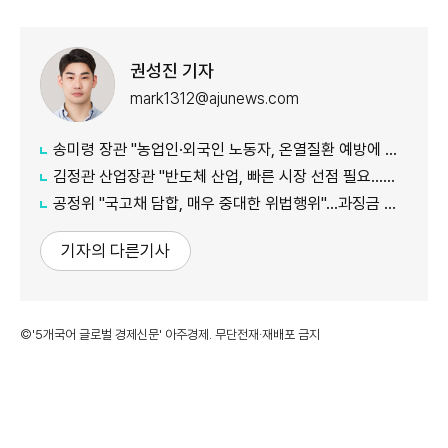
권성진 기자
mark1312@ajunews.com
송미령 장관 "농업인·외국인 노동자, 온열질환 예방에 가용자원 총동원"
김정관 산업장관 "반도체 산업, 빠른 시장 선점 필요…주52시간제 손봐야"
공정위 "국고채 담합, 매우 중대한 위법행위"...과징금 최대 15조원 전망
기자의 다른기사
©'5개국어 글로벌 경제신문' 아주경제. 무단전재·재배포 금지