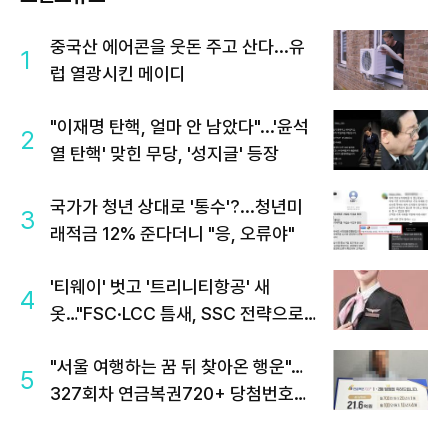
중국산 에어콘을 웃돈 주고 산다...유
1
럽 열광시킨 메이디
"이재명 탄핵, 얼마 안 남았다"...'윤석
2
열 탄핵' 맞힌 무당, '성지글' 등장
국가가 청년 상대로 '통수'?...청년미
3
래적금 12% 준다더니 "응, 오류야"
'티웨이' 벗고 '트리니티항공' 새
4
옷…"FSC·LCC 틈새, SSC 전략으로
공략"
"서울 여행하는 꿈 뒤 찾아온 행운"…
5
327회차 연금복권720+ 당첨번호조
회 주목