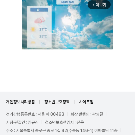
더보기
arrow_forward_ios
Unmute
개인정보처리방침
청소년보호정책
사이트맵
정기간행등록번호 : 서울 아 00493
회장·발행인 : 곽영길
사장·편집인 : 임규진
청소년보호책임자 : 전운
주소 : 서울특별시 종로구 종로 1길 42(수송동 146-1) 이마빌딩 11층