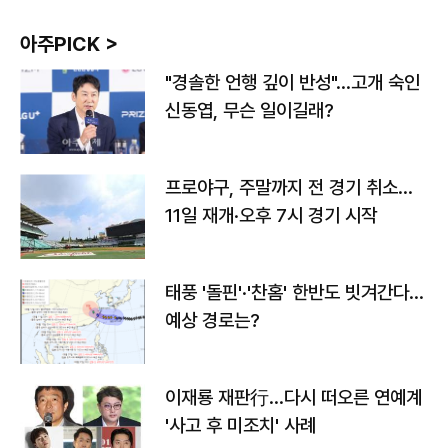
아주PICK >
"경솔한 언행 깊이 반성"…고개 숙인
신동엽, 무슨 일이길래?
프로야구, 주말까지 전 경기 취소…
11일 재개·오후 7시 경기 시작
태풍 '돌핀'·'찬홈' 한반도 빗겨간다…
예상 경로는?
이재룡 재판行…다시 떠오른 연예계
'사고 후 미조치' 사례