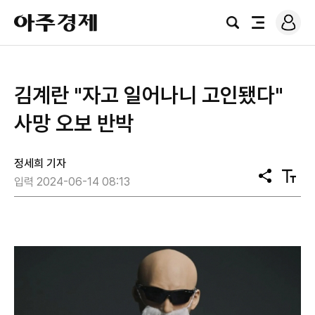
로
아
그
검
전
주
인
색
체
경
메
제
뉴
김계란 "자고 일어나니 고인됐다"
사망 오보 반박
정세희 기자
공
텍
입력 2024-06-14 08:13
유
스
트
크
기