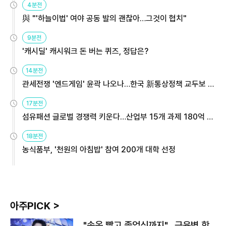
4분전
與 "'하늘이법' 여야 공동 발의 괜찮아…그것이 협치"
9분전
'캐시딜' 캐시워크 돈 버는 퀴즈, 정답은?
14분전
관세전쟁 '엔드게임' 윤곽 나오나…한국 新통상정책 교두보 활
용해야
17분전
섬유패션 글로벌 경쟁력 키운다…산업부 15개 과제 180억 지
원
18분전
농식품부, '천원의 아침밥' 참여 200개 대학 선정
아주PICK >
"속옷 빨고 졸업식까지"…근육병 학