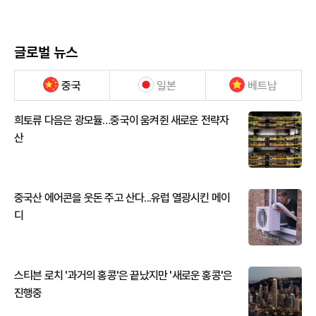
글로벌 뉴스
중국
일본
베트남
희토류 다음은 광모듈…중국이 움켜쥔 새로운 전략자
산
중국산 에어콘을 웃돈 주고 산다...유럽 열광시킨 메이
디
스티븐 로치 '과거의 홍콩'은 끝났지만 '새로운 홍콩'은
진행중