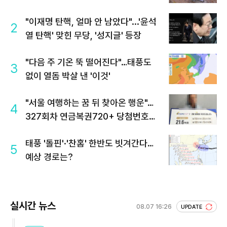
"이재명 탄핵, 얼마 안 남았다"...'윤석
2
열 탄핵' 맞힌 무당, '성지글' 등장
"다음 주 기온 뚝 떨어진다"…태풍도
3
없이 열돔 박살 낸 '이것'
"서울 여행하는 꿈 뒤 찾아온 행운"…
4
327회차 연금복권720+ 당첨번호조
회 주목
태풍 '돌핀'·'찬홈' 한반도 빗겨간다…
5
예상 경로는?
실시간 뉴스
08.07 16:26
UPDATE