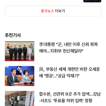
중국뉴스
더보기
추천기사
李대통령 "군, 내란 이후 신뢰 회복
해야…지휘부 헌신해달라"
與, 부동산 세제 개편안 비판 오세훈
에 '맹공'…"공급 억제기"
합수본, 선관위 9곳 추가 압색…강남
·서초도 '투표율 허위 입력' 정황