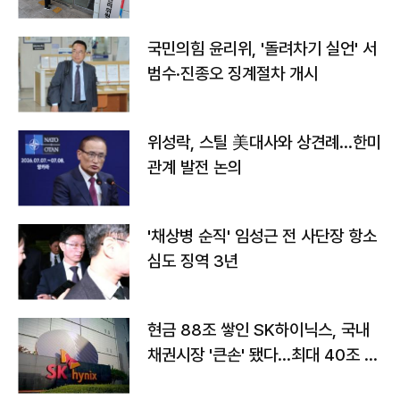
국민의힘 윤리위, '돌려차기 실언' 서
범수·진종오 징계절차 개시
위성락, 스틸 美대사와 상견례…한미
관계 발전 논의
'채상병 순직' 임성근 전 사단장 항소
심도 징역 3년
현금 88조 쌓인 SK하이닉스, 국내
채권시장 '큰손' 됐다…최대 40조 투
자