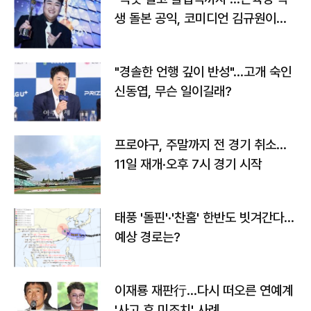
생 돌본 공익, 코미디언 김규원이었
다
"경솔한 언행 깊이 반성"…고개 숙인
신동엽, 무슨 일이길래?
프로야구, 주말까지 전 경기 취소…
11일 재개·오후 7시 경기 시작
태풍 '돌핀'·'찬홈' 한반도 빗겨간다…
예상 경로는?
이재룡 재판行…다시 떠오른 연예계
'사고 후 미조치' 사례