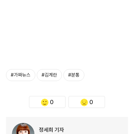
#가짜뉴스
#김계란
#분통
0
0
정세희 기자