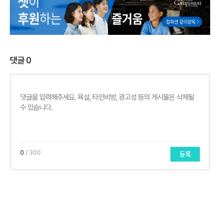
댓글
0
0
/ 300
등록