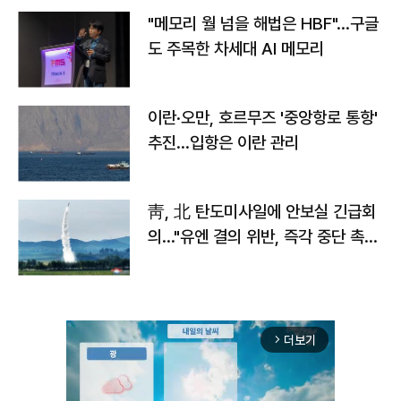
"메모리 월 넘을 해법은 HBF"…구글
도 주목한 차세대 AI 메모리
이란·오만, 호르무즈 '중앙항로 통항'
추진…입항은 이란 관리
靑, 北 탄도미사일에 안보실 긴급회
의…"유엔 결의 위반, 즉각 중단 촉
구"
더보기
arrow_forward_ios