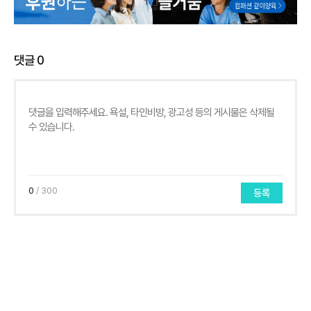
댓글
0
0
/ 300
등록