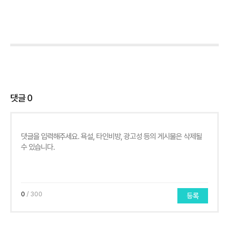
댓글
0
0
/ 300
등록