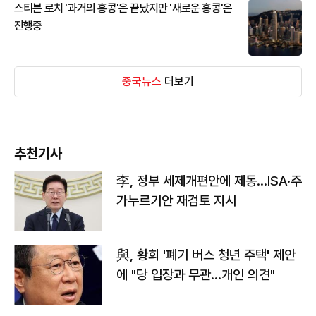
스티븐 로치 '과거의 홍콩'은 끝났지만 '새로운 홍콩'은
진행중
중국뉴스
더보기
추천기사
李, 정부 세제개편안에 제동…ISA·주
가누르기안 재검토 지시
與, 황희 '폐기 버스 청년 주택' 제안
에 "당 입장과 무관…개인 의견"