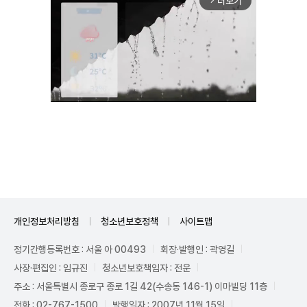
더보기
arrow_forward_ios
Mute
개인정보처리방침
청소년보호정책
사이트맵
정기간행등록번호 : 서울 아 00493
회장·발행인 : 곽영길
사장·편집인 : 임규진
청소년보호책임자 : 전운
주소 : 서울특별시 종로구 종로 1길 42(수송동 146-1) 이마빌딩 11층
전화 : 02-767-1500
발행일자 : 2007년 11월 15일