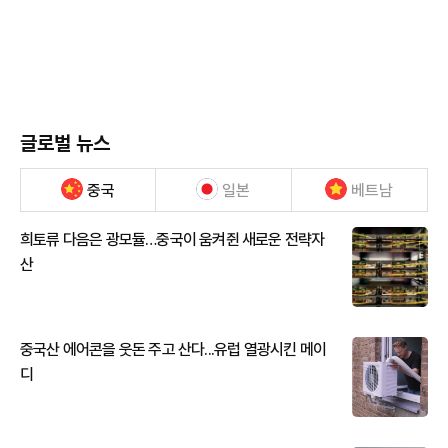
글로벌 뉴스
중국
일본
베트남
희토류 다음은 광모듈…중국이 움켜쥔 새로운 전략자
산
중국산 에어콘을 웃돈 주고 산다...유럽 열광시킨 메이
디