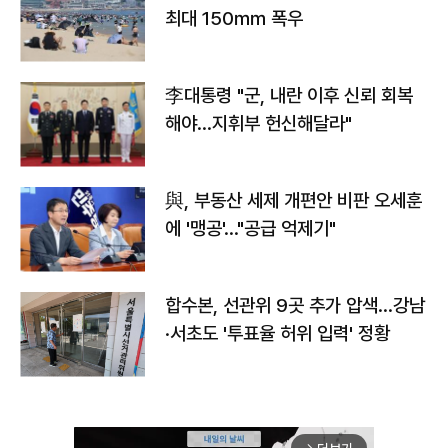
최대 150㎜ 폭우
李대통령 "군, 내란 이후 신뢰 회복
해야…지휘부 헌신해달라"
與, 부동산 세제 개편안 비판 오세훈
에 '맹공'…"공급 억제기"
합수본, 선관위 9곳 추가 압색…강남
·서초도 '투표율 허위 입력' 정황