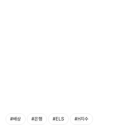
#배상
#은행
#ELS
#H지수