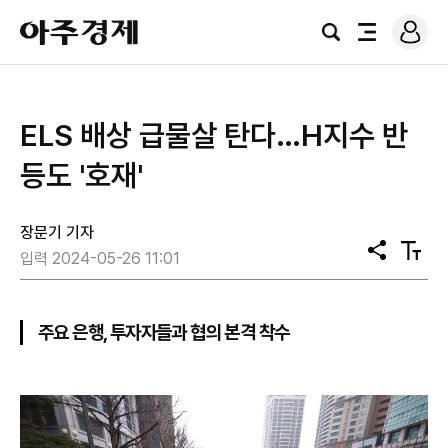
로
아
그
검
전
주
인
색
체
경
메
제
뉴
ELS 배상 급물살 탄다…H지수 반
등도 '호재'
장문기 기자
공
텍
입력 2024-05-26 11:01
유
스
트
크
기
주요 은행, 투자자들과 협의 본격 착수