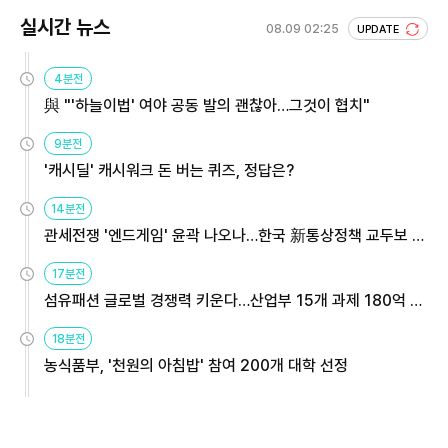
실시간 뉴스
08.09 02:25
UPDATE
4분전
與 "'하늘이법' 여야 공동 발의 괜찮아…그것이 협치"
9분전
'캐시딜' 캐시워크 돈 버는 퀴즈, 정답은?
14분전
관세전쟁 '엔드게임' 윤곽 나오나…한국 新통상정책 교두보 활
용해야
17분전
섬유패션 글로벌 경쟁력 키운다…산업부 15개 과제 180억 지
원
18분전
농식품부, '천원의 아침밥' 참여 200개 대학 선정