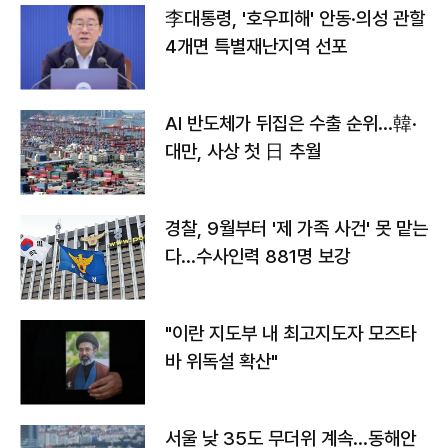
李대통령, '호우피해' 안동·의성 관할
4개면 특별재난지역 선포
AI 반도체가 뒤집은 수출 순위…韓·
대만, 사상 첫 日 추월
경찰, 9월부터 '제 가족 사건' 못 맡는
다…수사인력 881명 보강
"이란 지도부 내 최고지도자 모즈타
바 위독설 확산"
서울 낮 35도 무더위 계속…동해안