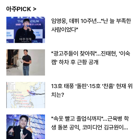
아주PICK >
임영웅, 데뷔 10주년…"난 늘 부족한
사람이었다"
"광고주들이 찾아줘"…진태현, '이숙
캠' 하차 후 근황 공개
13호 태풍 '돌핀'·15호 '찬홈' 현재 위
치는?
"속옷 빨고 졸업식까지"…근육병 학
생 돌본 공익, 코미디언 김규원이었
다