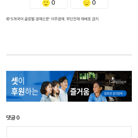
0
0
©'5개국어 글로벌 경제신문' 아주경제. 무단전재·재배포 금지
댓글
0