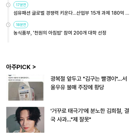
17분전
섬유패션 글로벌 경쟁력 키운다…산업부 15개 과제 180억 지
원
18분전
농식품부, '천원의 아침밥' 참여 200개 대학 선정
아주PICK >
광복절 앞두고 "김구는 빨갱이"…서
울우유 불매 주장에 황당
'거꾸로 태극기'에 분노한 김희철, 결
국 사과…"제 잘못"