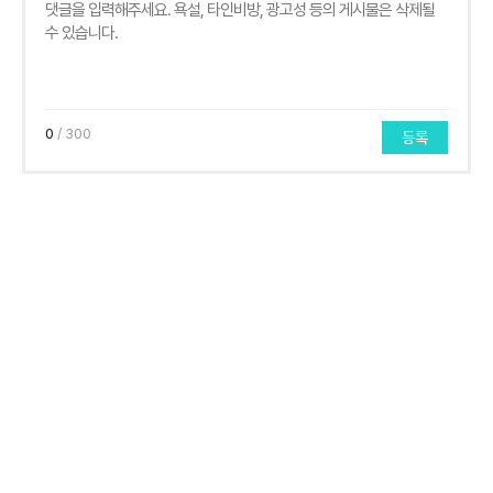
0
/ 300
등록