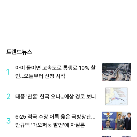
트렌드뉴스
아이 둘이면 고속도로 통행료 10% 할
1
인…오늘부터 신청 시작
2
태풍 '찬홈' 한국 오나…예상 경로 보니
6·25 적국 수장 어록 읊은 국방장관…
3
안규백 '마오쩌둥 발언'에 자질론