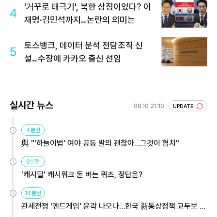
'거꾸로 태극기', 북한 상징이었다? 이
4
재명·김민석까지…논란의 의미는
토스뱅크, 데이터 분석 전담조직 신
5
설…수장에 카카오 출신 선임
실시간 뉴스
08.10 21:10
UPDATE
4분전
與 "'하늘이법' 여야 공동 발의 괜찮아…그것이 협치"
9분전
'캐시딜' 캐시워크 돈 버는 퀴즈, 정답은?
14분전
관세전쟁 '엔드게임' 윤곽 나오나…한국 新통상정책 교두보 활
용해야