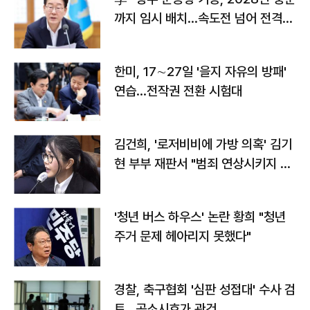
까지 임시 배치…속도전 넘어 전격
전"
한미, 17∼27일 '을지 자유의 방패'
연습…전작권 전환 시험대
김건희, '로저비비에 가방 의혹' 김기
현 부부 재판서 "범죄 연상시키지 말
라"
'청년 버스 하우스' 논란 황희 "청년
주거 문제 헤아리지 못했다"
경찰, 축구협회 '심판 성접대' 수사 검
토…공소시효가 관건