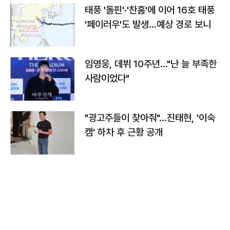
태풍 '돌핀'·'찬홈'에 이어 16호 태풍
'페이러우'도 발생…예상 경로 보니
임영웅, 데뷔 10주년…"난 늘 부족한
사람이었다"
"광고주들이 찾아줘"…진태현, '이숙
캠' 하차 후 근황 공개