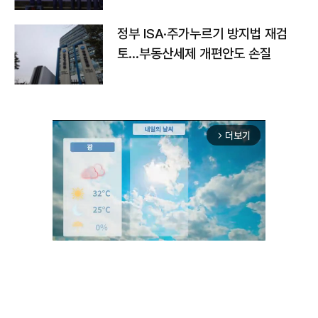
정부 ISA·주가누르기 방지법 재검
토…부동산세제 개편안도 손질
더보기
arrow_forward_ios
Unmute