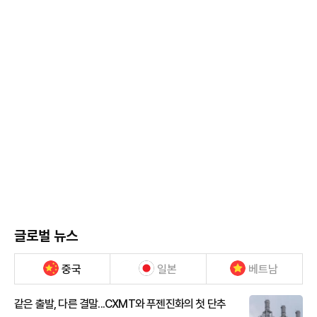
글로벌 뉴스
중국
일본
베트남
같은 출발, 다른 결말...CXMT와 푸젠진화의 첫 단추