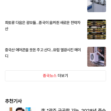
희토류 다음은 광모듈…중국이 움켜쥔 새로운 전략자
산
중국산 에어콘을 웃돈 주고 산다...유럽 열광시킨 메이
디
중국뉴스
더보기
추천기사
李 "광주 군공항 기능, 2028년 중순