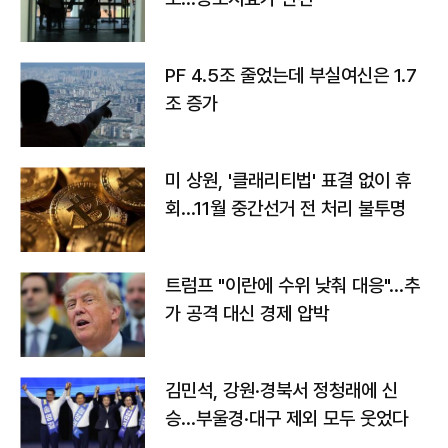
PF 4.5조 줄었는데 부실여신은 1.7
조 증가
미 상원, '클래리티법' 표결 없이 휴
회…11월 중간선거 전 처리 불투명
트럼프 "이란에 수위 낮춰 대응"…추
가 공격 대신 경제 압박
김민석, 강원·경북서 정청래에 신
승…부울경·대구 제외 모두 웃었다