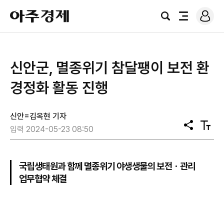
로
아
그
검
전
주
인
색
체
경
메
제
뉴
신안군, 멸종위기 참달팽이 보전 환
경정화 활동 진행
신안=김옥현 기자
공
텍
입력 2024-05-23 08:50
유
스
트
크
기
국립생태원과 함께 멸종위기 야생생물의 보전ㆍ관리
업무협약 체결