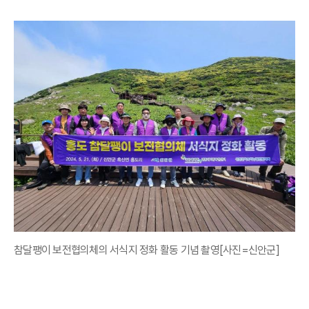
참달팽이 보전협의체의 서식지 정화 활동 기념 촬영[사진=신안군]