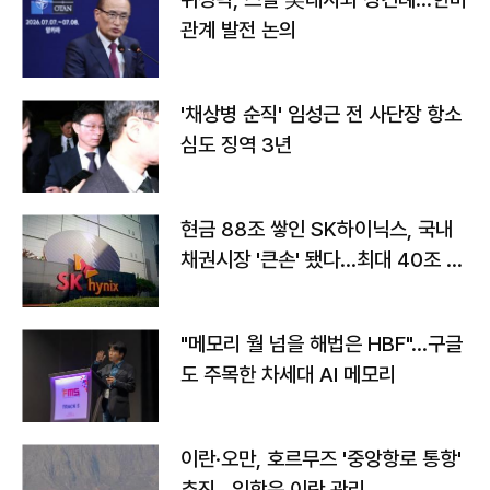
관계 발전 논의
'채상병 순직' 임성근 전 사단장 항소
심도 징역 3년
현금 88조 쌓인 SK하이닉스, 국내
채권시장 '큰손' 됐다…최대 40조 투
자
"메모리 월 넘을 해법은 HBF"…구글
도 주목한 차세대 AI 메모리
이란·오만, 호르무즈 '중앙항로 통항'
추진…입항은 이란 관리