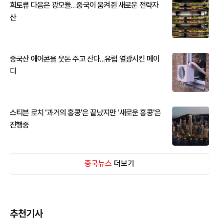
희토류 다음은 광모듈…중국이 움켜쥔 새로운 전략자
산
중국산 에어콘을 웃돈 주고 산다...유럽 열광시킨 메이
디
스티븐 로치 '과거의 홍콩'은 끝났지만 '새로운 홍콩'은
진행중
중국뉴스
더보기
추천기사