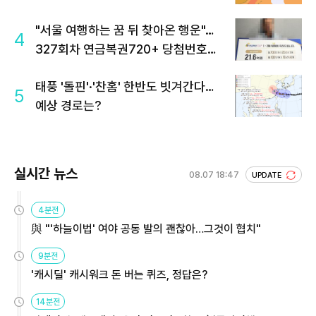
"서울 여행하는 꿈 뒤 찾아온 행운"…
4
327회차 연금복권720+ 당첨번호조
회 주목
태풍 '돌핀'·'찬홈' 한반도 빗겨간다…
5
예상 경로는?
실시간 뉴스
08.07 18:47
UPDATE
4분전
與 "'하늘이법' 여야 공동 발의 괜찮아…그것이 협치"
9분전
'캐시딜' 캐시워크 돈 버는 퀴즈, 정답은?
14분전