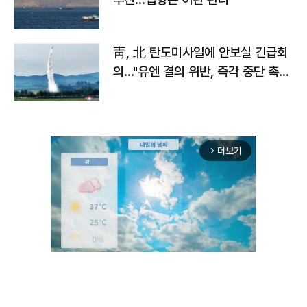
靑, 北 탄도미사일에 안보실 긴급회
의…"유엔 결의 위반, 즉각 중단 촉
구"
더보기
arrow_forward_ios
Unmute