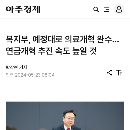
로
아
그
검
전
주
인
색
체
경
메
제
뉴
복지부, 예정대로 의료개혁 완수…
연금개혁 추진 속도 높일 것
박상현 기자
공
텍
입력 2024-05-23 08:04
유
스
트
크
기