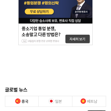
글로벌 뉴스
중국
일본
베트남