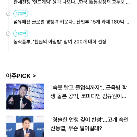
관세전쟁 '엔드게임' 윤곽 나오나…한국 新통상정책 교두보 활
용해야
17분전
섬유패션 글로벌 경쟁력 키운다…산업부 15개 과제 180억 지
원
18분전
농식품부, '천원의 아침밥' 참여 200개 대학 선정
아주PICK >
"속옷 빨고 졸업식까지"…근육병 학
생 돌본 공익, 코미디언 김규원이었
다
"경솔한 언행 깊이 반성"…고개 숙인
신동엽, 무슨 일이길래?