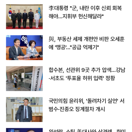
李대통령 "군, 내란 이후 신뢰 회복
해야…지휘부 헌신해달라"
與, 부동산 세제 개편안 비판 오세훈
에 '맹공'…"공급 억제기"
합수본, 선관위 9곳 추가 압색…강남
·서초도 '투표율 허위 입력' 정황
국민의힘 윤리위, '돌려차기 실언' 서
범수·진종오 징계절차 개시
위성락, 스틸 美대사와 상견례…한미