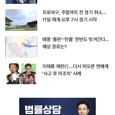
프로야구, 주말까지 전 경기 취소…
11일 재개·오후 7시 경기 시작
태풍 '돌핀'·'찬홈' 한반도 빗겨간다…
예상 경로는?
이재룡 재판行…다시 떠오른 연예계
'사고 후 미조치' 사례