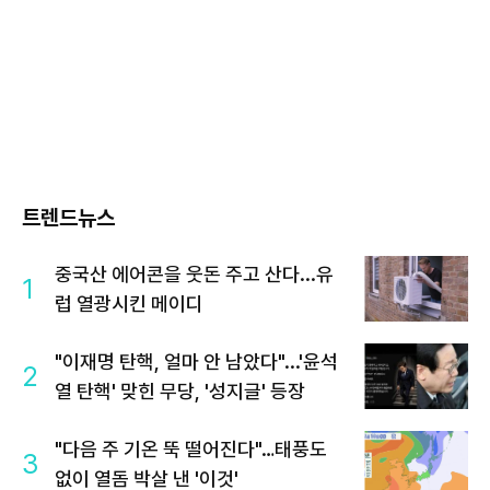
트렌드뉴스
중국산 에어콘을 웃돈 주고 산다...유
1
럽 열광시킨 메이디
"이재명 탄핵, 얼마 안 남았다"...'윤석
2
열 탄핵' 맞힌 무당, '성지글' 등장
"다음 주 기온 뚝 떨어진다"…태풍도
3
없이 열돔 박살 낸 '이것'