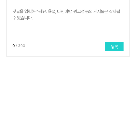
0
/ 300
등록