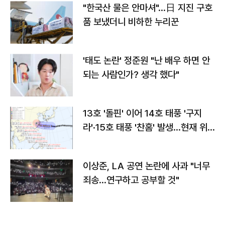
"한국산 물은 안마셔"…日 지진 구호
품 보냈더니 비하한 누리꾼
'태도 논란' 정준원 "난 배우 하면 안
되는 사람인가? 생각 했다"
13호 '돌핀' 이어 14호 태풍 '구지
라'·15호 태풍 '찬홈' 발생…현재 위
치와 이동경로는?
이상준, LA 공연 논란에 사과 "너무
죄송…연구하고 공부할 것"