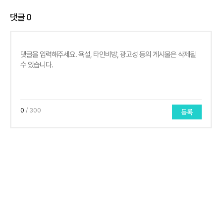
댓글
0
0
/ 300
등록