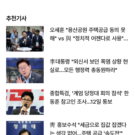
추천기사
오세훈 "용산공원 주택공급 동의 못
해" vs 與 "정치적 어젠다로 사용"
맞불
李대통령 "외신서 보던 폭염 상황 현
실로…모든 행정력 총동원하라"
종합특검, '계엄 당정대 회의 참석' 한
동훈 참고인 조사...12일 통보
靑 홍보수석 "세금으로 집값 잡겠다
는 생각 없어…주택 공급 '속도전'"