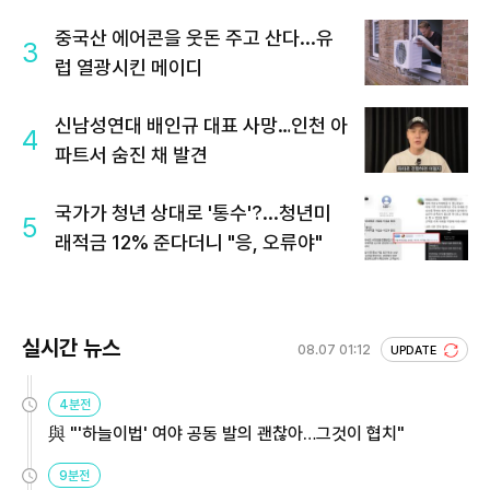
중국산 에어콘을 웃돈 주고 산다...유
3
럽 열광시킨 메이디
신남성연대 배인규 대표 사망…인천 아
4
파트서 숨진 채 발견
국가가 청년 상대로 '통수'?...청년미
5
래적금 12% 준다더니 "응, 오류야"
실시간 뉴스
08.07 01:12
UPDATE
4분전
與 "'하늘이법' 여야 공동 발의 괜찮아…그것이 협치"
9분전