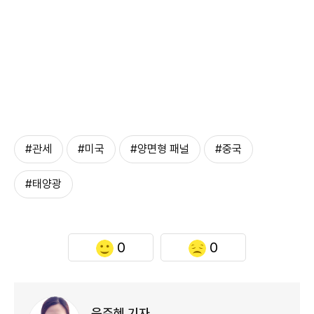
#관세
#미국
#양면형 패널
#중국
#태양광
0
0
윤주혜 기자