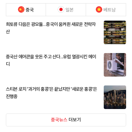
중국
일본
베트남
희토류 다음은 광모듈…중국이 움켜쥔 새로운 전략자
산
중국산 에어콘을 웃돈 주고 산다...유럽 열광시킨 메이
디
스티븐 로치 '과거의 홍콩'은 끝났지만 '새로운 홍콩'은
진행중
중국뉴스
더보기