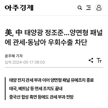
로
아
그
검
전
주
인
색
체
경
메
제
뉴
美, 中 태양광 정조준…양면형 패널
에 관세·동남아 우회수출 차단
윤주혜 기자
공
텍
입력 2024-05-17 08:03
유
스
트
크
기
태양 전지 관세 부과 이어 양면형 패널 유예조치 종료
태국, 베트남 등 면세 조치도 끝내
중국산 합성 흑연 등에도 관세 부과 전망