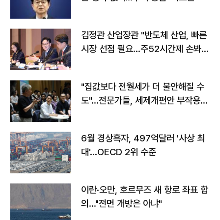
김정관 산업장관 "반도체 산업, 빠른
시장 선점 필요…주52시간제 손봐
야"
"집값보다 전월세가 더 불안해질 수
도"…전문가들, 세제개편안 부작용
우려
6월 경상흑자, 497억달러 '사상 최
대'…OECD 2위 수준
이란·오만, 호르무즈 새 항로 좌표 합
의…"전면 개방은 아냐"