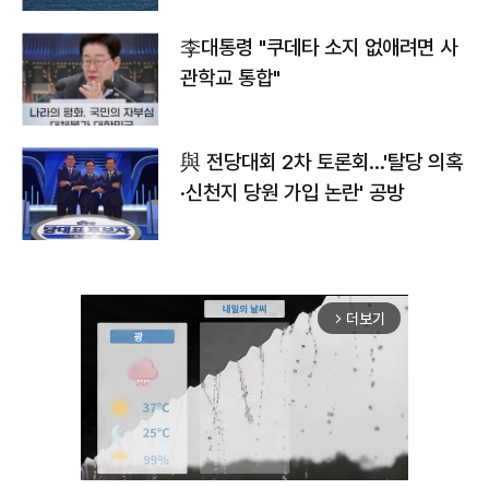
李대통령 "쿠데타 소지 없애려면 사
관학교 통합"
與 전당대회 2차 토론회…'탈당 의혹
·신천지 당원 가입 논란' 공방
더보기
arrow_forward_ios