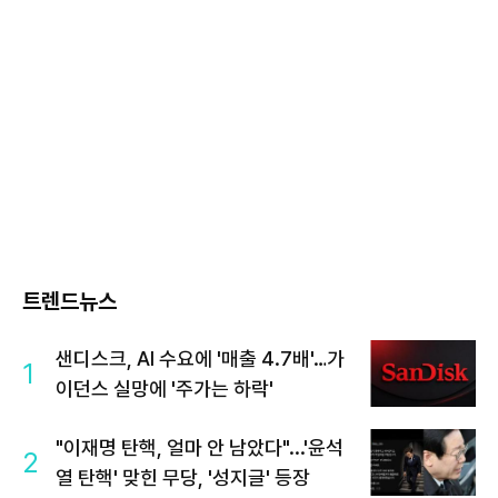
트렌드뉴스
샌디스크, AI 수요에 '매출 4.7배'…가
1
이던스 실망에 '주가는 하락'
"이재명 탄핵, 얼마 안 남았다"...'윤석
2
열 탄핵' 맞힌 무당, '성지글' 등장