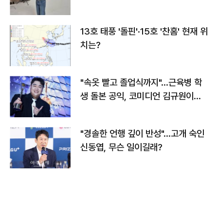
13호 태풍 '돌핀'·15호 '찬홈' 현재 위
치는?
"속옷 빨고 졸업식까지"…근육병 학
생 돌본 공익, 코미디언 김규원이었
다
"경솔한 언행 깊이 반성"…고개 숙인
신동엽, 무슨 일이길래?