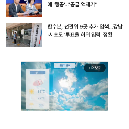
에 '맹공'…"공급 억제기"
합수본, 선관위 9곳 추가 압색…강남
·서초도 '투표율 허위 입력' 정황
더보기
arrow_forward_ios
Unmute