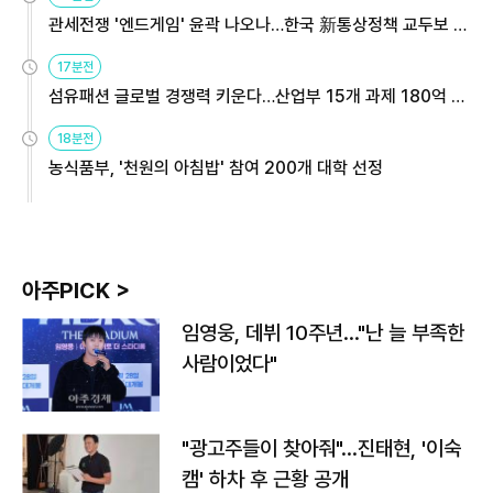
관세전쟁 '엔드게임' 윤곽 나오나…한국 新통상정책 교두보 활
용해야
17분전
섬유패션 글로벌 경쟁력 키운다…산업부 15개 과제 180억 지
원
18분전
농식품부, '천원의 아침밥' 참여 200개 대학 선정
아주PICK >
임영웅, 데뷔 10주년…"난 늘 부족한
사람이었다"
"광고주들이 찾아줘"…진태현, '이숙
캠' 하차 후 근황 공개