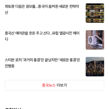
희토류 다음은 광모듈…중국이 움켜쥔 새로운 전략자
산
중국산 에어콘을 웃돈 주고 산다...유럽 열광시킨 메이
디
스티븐 로치 '과거의 홍콩'은 끝났지만 '새로운 홍콩'은
진행중
중국뉴스
더보기