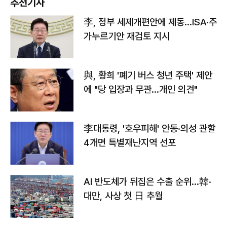
추천기사
李, 정부 세제개편안에 제동…ISA·주
가누르기안 재검토 지시
與, 황희 '폐기 버스 청년 주택' 제안
에 "당 입장과 무관…개인 의견"
李대통령, '호우피해' 안동·의성 관할
4개면 특별재난지역 선포
AI 반도체가 뒤집은 수출 순위…韓·
대만, 사상 첫 日 추월