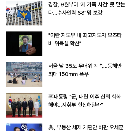
경찰, 9월부터 '제 가족 사건' 못 맡는
다…수사인력 881명 보강
"이란 지도부 내 최고지도자 모즈타
바 위독설 확산"
서울 낮 35도 무더위 계속…동해안
최대 150㎜ 폭우
李대통령 "군, 내란 이후 신뢰 회복
해야…지휘부 헌신해달라"
與, 부동산 세제 개편안 비판 오세훈