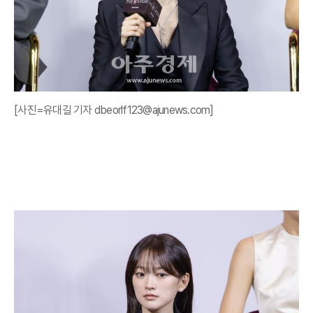
[사진=유대길 기자 dbeorlf123@ajunews.com]