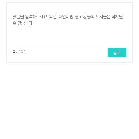
0
/ 300
등록