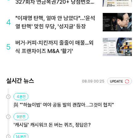
327회차 연금복권720+ 당첨번호조
회 주목
"이재명 탄핵, 얼마 안 남았다"...'윤석
4
열 탄핵' 맞힌 무당, '성지글' 등장
버거·커피·치킨까지 줄줄이 매물…외
5
식 프랜차이즈 M&A '활기'
실시간 뉴스
08.09 00:25
UPDATE
4분전
與 "'하늘이법' 여야 공동 발의 괜찮아…그것이 협치"
9분전
'캐시딜' 캐시워크 돈 버는 퀴즈, 정답은?
14분전