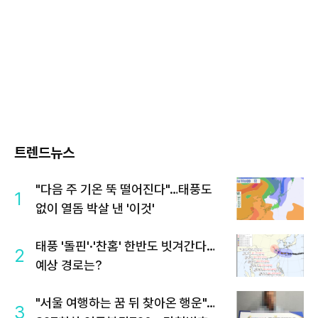
트렌드뉴스
"다음 주 기온 뚝 떨어진다"…태풍도
1
없이 열돔 박살 낸 '이것'
태풍 '돌핀'·'찬홈' 한반도 빗겨간다…
2
예상 경로는?
"서울 여행하는 꿈 뒤 찾아온 행운"…
3