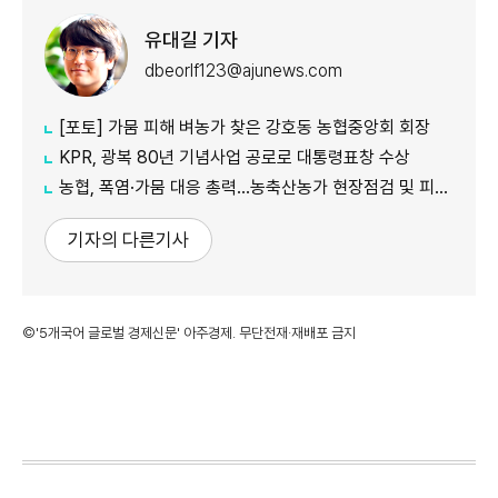
유대길 기자
dbeorlf123@ajunews.com
[포토] 가뭄 피해 벼농가 찾은 강호동 농협중앙회 회장
KPR, 광복 80년 기념사업 공로로 대통령표창 수상
농협, 폭염·가뭄 대응 총력...농축산농가 현장점검 및 피해 예방 강화
기자의 다른기사
©'5개국어 글로벌 경제신문' 아주경제. 무단전재·재배포 금지