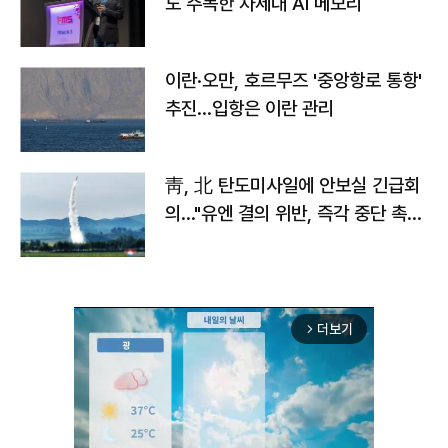
도 주목한 차세대 AI 메모리
이란·오만, 호르무즈 '중앙항로 통항'
추진…입항은 이란 관리
靑, 北 탄도미사일에 안보실 긴급회
의…"유엔 결의 위반, 즉각 중단 촉
구"
더보기
arrow_forward_ios