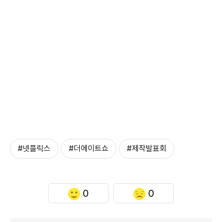
#넷플릭스
#더에이트쇼
#제작발표회
0
0