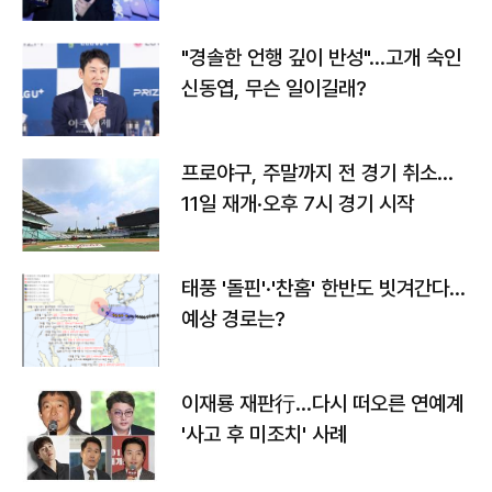
다
"경솔한 언행 깊이 반성"…고개 숙인
신동엽, 무슨 일이길래?
프로야구, 주말까지 전 경기 취소…
11일 재개·오후 7시 경기 시작
태풍 '돌핀'·'찬홈' 한반도 빗겨간다…
예상 경로는?
이재룡 재판行…다시 떠오른 연예계
'사고 후 미조치' 사례