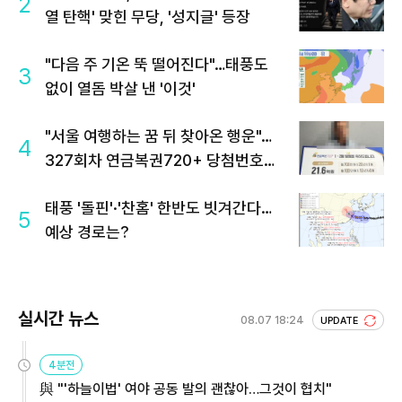
2
열 탄핵' 맞힌 무당, '성지글' 등장
"다음 주 기온 뚝 떨어진다"…태풍도
3
없이 열돔 박살 낸 '이것'
"서울 여행하는 꿈 뒤 찾아온 행운"…
4
327회차 연금복권720+ 당첨번호조
회 주목
태풍 '돌핀'·'찬홈' 한반도 빗겨간다…
5
예상 경로는?
실시간 뉴스
08.07 18:24
UPDATE
4분전
與 "'하늘이법' 여야 공동 발의 괜찮아…그것이 협치"