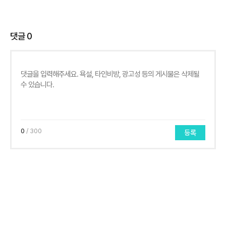
댓글
0
0
/ 300
등록