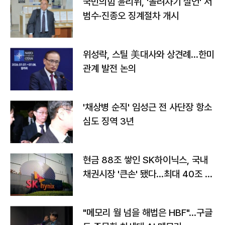
국민의힘 윤리위, '돌려차기 실언' 서
범수·진종오 징계절차 개시
위성락, 스틸 美대사와 상견례…한미
관계 발전 논의
'채상병 순직' 임성근 전 사단장 항소
심도 징역 3년
현금 88조 쌓인 SK하이닉스, 국내
채권시장 '큰손' 됐다…최대 40조 투
자
"메모리 월 넘을 해법은 HBF"…구글