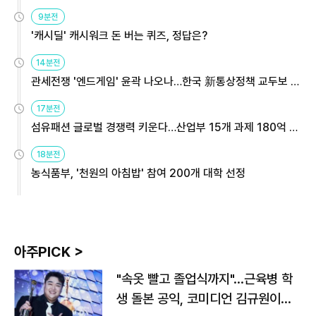
9분전
'캐시딜' 캐시워크 돈 버는 퀴즈, 정답은?
14분전
관세전쟁 '엔드게임' 윤곽 나오나…한국 新통상정책 교두보 활
용해야
17분전
섬유패션 글로벌 경쟁력 키운다…산업부 15개 과제 180억 지
원
18분전
농식품부, '천원의 아침밥' 참여 200개 대학 선정
아주PICK >
"속옷 빨고 졸업식까지"…근육병 학
생 돌본 공익, 코미디언 김규원이었