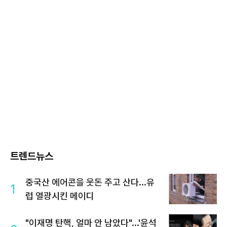
트렌드뉴스
중국산 에어콘을 웃돈 주고 산다...유
1
럽 열광시킨 메이디
"이재명 탄핵, 얼마 안 남았다"...'윤석