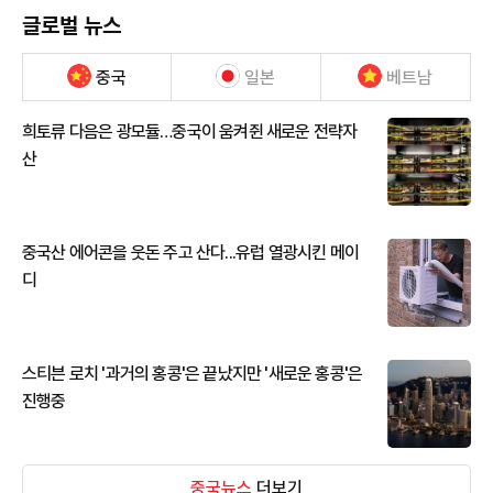
글로벌 뉴스
중국
일본
베트남
희토류 다음은 광모듈…중국이 움켜쥔 새로운 전략자
산
중국산 에어콘을 웃돈 주고 산다...유럽 열광시킨 메이
디
스티븐 로치 '과거의 홍콩'은 끝났지만 '새로운 홍콩'은
진행중
중국뉴스
더보기