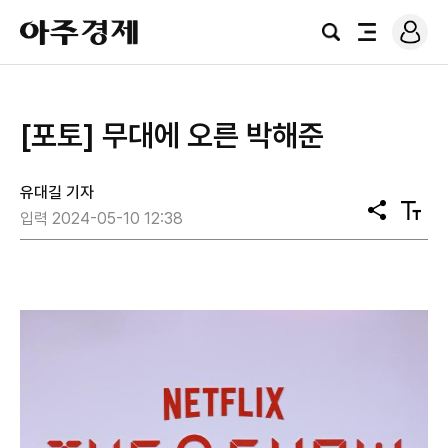
로
아
그
검
전
주
인
색
체
경
메
제
뉴
[포토] 무대에 오른 박해준
유대길 기자
공
텍
입력 2024-05-10 12:38
유
스
트
크
기