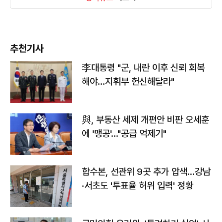
추천기사
李대통령 "군, 내란 이후 신뢰 회복
해야…지휘부 헌신해달라"
與, 부동산 세제 개편안 비판 오세훈
에 '맹공'…"공급 억제기"
합수본, 선관위 9곳 추가 압색…강남
·서초도 '투표율 허위 입력' 정황