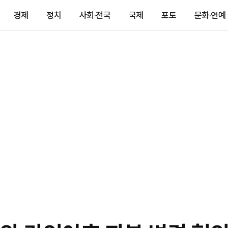
경제
정치
사회·전국
국제
포토
문화·연예