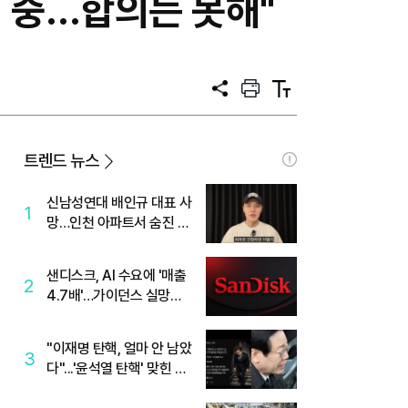
 중…합의는 못해"
공
프
텍
유
린
스
트
트
크
기
트렌드 뉴스
신남성연대 배인규 대표 사
1
망…인천 아파트서 숨진 채
발견
샌디스크, AI 수요에 '매출
2
4.7배'…가이던스 실망에
'주가는 하락'
"이재명 탄핵, 얼마 안 남았
3
다"...'윤석열 탄핵' 맞힌 무
당, '성지글' 등장