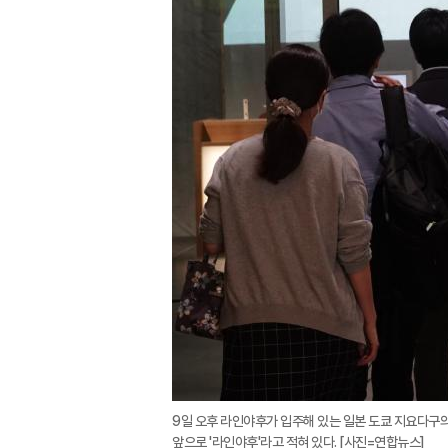
9일 오후 라인야후가 입주해 있는 일본 도쿄 지요다
앞으로 '라인야후'라고 적혀 있다. [사진=연합뉴스]