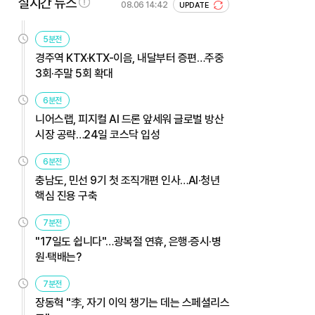
실시간 뉴스
08.06 14:42
UPDATE
5분전
경주역 KTX·KTX-이음, 내달부터 증편…주중
3회·주말 5회 확대
6분전
니어스랩, 피지컬 AI 드론 앞세워 글로벌 방산
시장 공략…24일 코스닥 입성
6분전
충남도, 민선 9기 첫 조직개편 인사…AI·청년
핵심 진용 구축
7분전
"17일도 쉽니다"…광복절 연휴, 은행·증시·병
원·택배는?
7분전
장동혁 "李, 자기 이익 챙기는 데는 스페셜리스