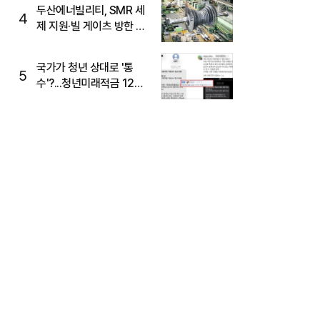
두산에너빌리티, SMR 세
4
제 지원·빌 게이츠 방한 기
대에 5%대 강세
국가가 청년 상대로 '통
5
수'?...청년미래적금 12%
준다더니 "응, 오류야"