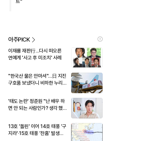
트"
아주PICK
이재룡 재판行…다시 떠오른
연예계 '사고 후 미조치' 사례
"한국산 물은 안마셔"…日 지진
구호품 보냈더니 비하한 누리
꾼
'태도 논란' 정준원 "난 배우 하
면 안 되는 사람인가? 생각 했
다"
13호 '돌핀' 이어 14호 태풍 '구
지라'·15호 태풍 '찬홈' 발생…
현재 위치와 이동경로는?