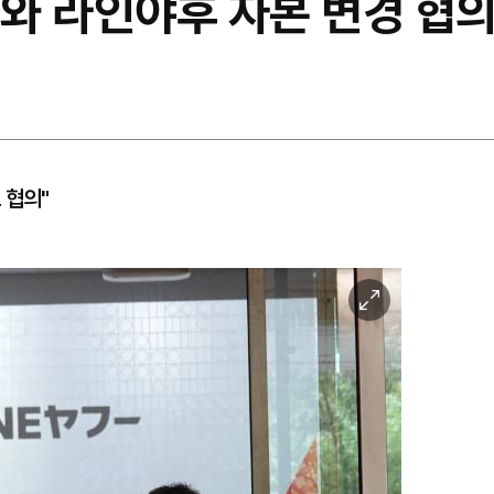
와 라인야후 자본 변경 협의
 협의"
이
미
지
확
대