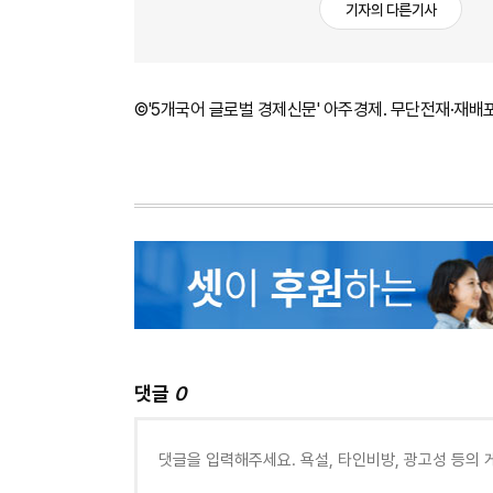
기자의 다른기사
©'5개국어 글로벌 경제신문' 아주경제. 무단전재·재배
댓글
0