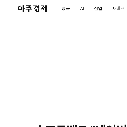
아
중국
AI
산업
재테크
주
경
제