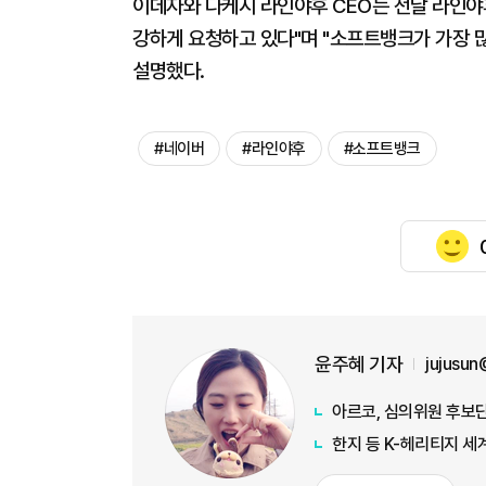
이데자와 다케시 라인야후 CEO는 전날 라인야
강하게 요청하고 있다"며 "소프트뱅크가 가장 
설명했다.
#네이버
#라인야후
#소프트뱅크
윤주혜 기자
jujusu
아르코, 심의위원 후보단
한지 등 K-헤리티지 세