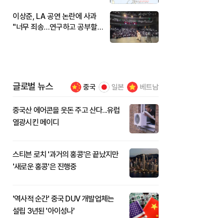
이상준, LA 공연 논란에 사과
"너무 죄송…연구하고 공부할
것"
글로벌 뉴스
중국
일본
베트남
중국산 에어콘을 웃돈 주고 산다...유럽
열광시킨 메이디
스티븐 로치 '과거의 홍콩'은 끝났지만
'새로운 홍콩'은 진행중
'역사적 순간' 중국 DUV 개발업체는
설립 3년된 '아이성나'