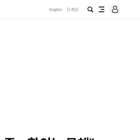
로
English
日本語
그
검
전
인
색
체
메
뉴