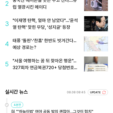
중국산 에어콘을 웃돈 주고 산다...유
2
럽 열광시킨 메이디
"이재명 탄핵, 얼마 안 남았다"...'윤석
3
열 탄핵' 맞힌 무당, '성지글' 등장
태풍 '돌핀'·'찬홈' 한반도 빗겨간다…
4
예상 경로는?
"서울 여행하는 꿈 뒤 찾아온 행운"…
5
327회차 연금복권720+ 당첨번호조
회 주목
실시간 뉴스
08.08 08:45
UPDATE
4분전
與 "'하늘이법' 여야 공동 발의 괜찮아…그것이 협치"