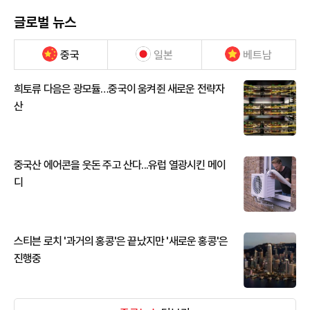
글로벌 뉴스
중국
일본
베트남
희토류 다음은 광모듈…중국이 움켜쥔 새로운 전략자
산
중국산 에어콘을 웃돈 주고 산다...유럽 열광시킨 메이
디
스티븐 로치 '과거의 홍콩'은 끝났지만 '새로운 홍콩'은
진행중