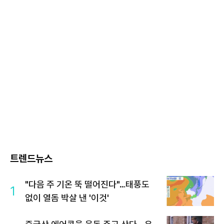
트렌드뉴스
"다음 주 기온 뚝 떨어진다"…태풍도
1
없이 열돔 박살 낸 '이것'