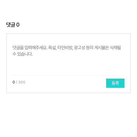
댓글
0
0
/ 300
등록