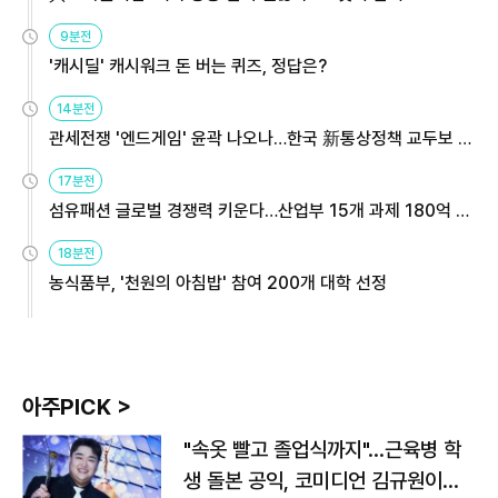
9분전
'캐시딜' 캐시워크 돈 버는 퀴즈, 정답은?
14분전
관세전쟁 '엔드게임' 윤곽 나오나…한국 新통상정책 교두보 활
용해야
17분전
섬유패션 글로벌 경쟁력 키운다…산업부 15개 과제 180억 지
원
18분전
농식품부, '천원의 아침밥' 참여 200개 대학 선정
아주PICK >
"속옷 빨고 졸업식까지"…근육병 학
생 돌본 공익, 코미디언 김규원이었