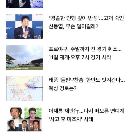
다
"경솔한 언행 깊이 반성"…고개 숙인
신동엽, 무슨 일이길래?
프로야구, 주말까지 전 경기 취소…
11일 재개·오후 7시 경기 시작
태풍 '돌핀'·'찬홈' 한반도 빗겨간다…
예상 경로는?
이재룡 재판行…다시 떠오른 연예계
'사고 후 미조치' 사례