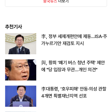
중국뉴스
더보기
추천기사
李, 정부 세제개편안에 제동…ISA·주
가누르기안 재검토 지시
與, 황희 '폐기 버스 청년 주택' 제안
에 "당 입장과 무관…개인 의견"
李대통령, '호우피해' 안동·의성 관할
4개면 특별재난지역 선포