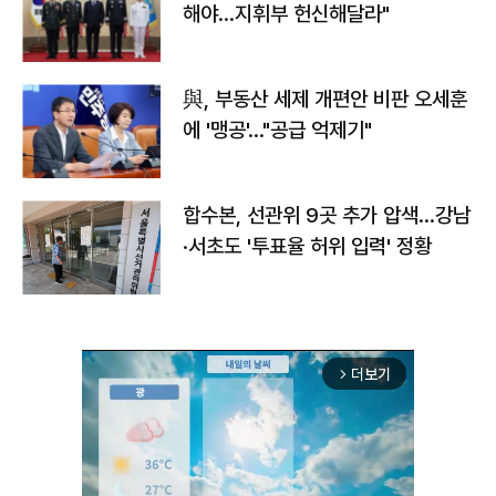
해야…지휘부 헌신해달라"
與, 부동산 세제 개편안 비판 오세훈
에 '맹공'…"공급 억제기"
합수본, 선관위 9곳 추가 압색…강남
·서초도 '투표율 허위 입력' 정황
더보기
arrow_forward_ios