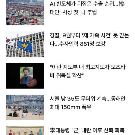
AI 반도체가 뒤집은 수출 순위…韓·
대만, 사상 첫 日 추월
경찰, 9월부터 '제 가족 사건' 못 맡는
다…수사인력 881명 보강
"이란 지도부 내 최고지도자 모즈타
바 위독설 확산"
서울 낮 35도 무더위 계속…동해안
최대 150㎜ 폭우
李대통령 "군, 내란 이후 신뢰 회복