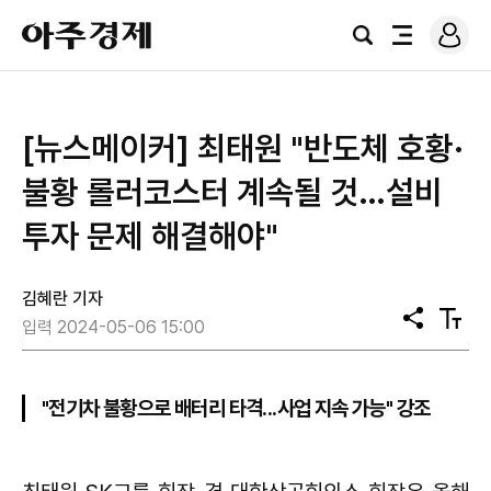
로
아
그
검
전
주
인
색
체
경
메
제
뉴
[뉴스메이커] 최태원 "반도체 호황·
불황 롤러코스터 계속될 것…설비
투자 문제 해결해야"
김혜란 기자
공
텍
입력 2024-05-06 15:00
유
스
트
크
기
"전기차 불황으로 배터리 타격...사업 지속 가능" 강조