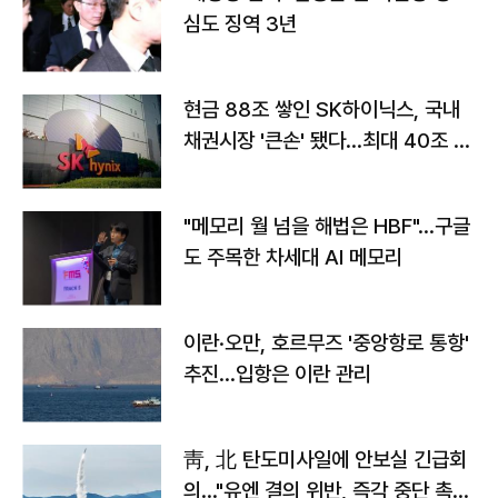
심도 징역 3년
현금 88조 쌓인 SK하이닉스, 국내
채권시장 '큰손' 됐다…최대 40조 투
자
"메모리 월 넘을 해법은 HBF"…구글
도 주목한 차세대 AI 메모리
이란·오만, 호르무즈 '중앙항로 통항'
추진…입항은 이란 관리
靑, 北 탄도미사일에 안보실 긴급회
의…"유엔 결의 위반, 즉각 중단 촉