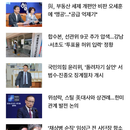
與, 부동산 세제 개편안 비판 오세훈
에 '맹공'…"공급 억제기"
합수본, 선관위 9곳 추가 압색…강남
·서초도 '투표율 허위 입력' 정황
국민의힘 윤리위, '돌려차기 실언' 서
범수·진종오 징계절차 개시
위성락, 스틸 美대사와 상견례…한미
관계 발전 논의
'채상병 순직' 임성근 전 사단장 항소