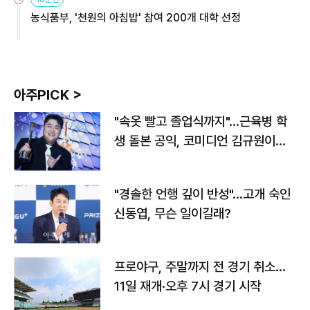
농식품부, '천원의 아침밥' 참여 200개 대학 선정
아주PICK >
"속옷 빨고 졸업식까지"…근육병 학
생 돌본 공익, 코미디언 김규원이었
다
"경솔한 언행 깊이 반성"…고개 숙인
신동엽, 무슨 일이길래?
프로야구, 주말까지 전 경기 취소…
11일 재개·오후 7시 경기 시작