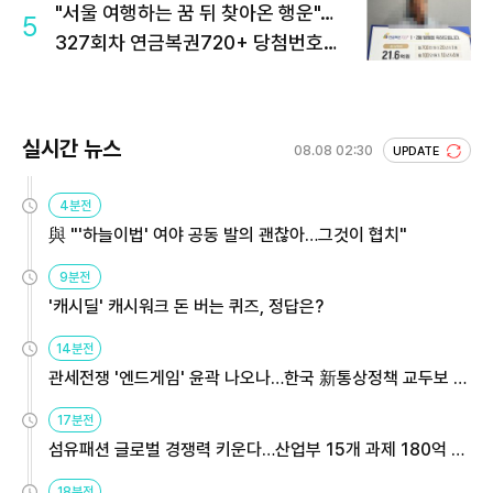
"서울 여행하는 꿈 뒤 찾아온 행운"…
5
327회차 연금복권720+ 당첨번호조
회 주목
실시간 뉴스
08.08 02:30
UPDATE
4분전
與 "'하늘이법' 여야 공동 발의 괜찮아…그것이 협치"
9분전
'캐시딜' 캐시워크 돈 버는 퀴즈, 정답은?
14분전
관세전쟁 '엔드게임' 윤곽 나오나…한국 新통상정책 교두보 활
용해야
17분전
섬유패션 글로벌 경쟁력 키운다…산업부 15개 과제 180억 지
원
18분전