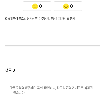
0
0
©'5개국어 글로벌 경제신문' 아주경제. 무단전재·재배포 금지
댓글
0