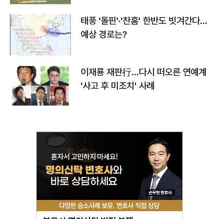
태풍 '돌핀'·'찬홈' 한반도 빗겨간다…
예상 경로는?
이재룡 재판行…다시 떠오른 연예계
'사고 후 미조치' 사례