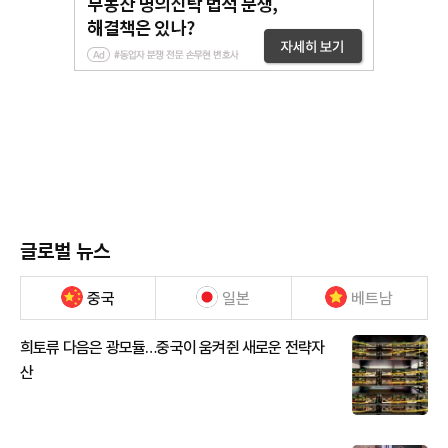
글로벌 뉴스
중국
일본
베트남
희토류 다음은 광모듈…중국이 움켜쥔 새로운 전략자
산