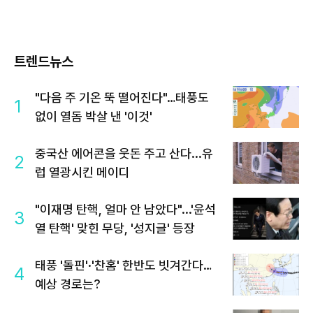
트렌드뉴스
"다음 주 기온 뚝 떨어진다"…태풍도
1
없이 열돔 박살 낸 '이것'
중국산 에어콘을 웃돈 주고 산다...유
2
럽 열광시킨 메이디
"이재명 탄핵, 얼마 안 남았다"...'윤석
3
열 탄핵' 맞힌 무당, '성지글' 등장
태풍 '돌핀'·'찬홈' 한반도 빗겨간다…
4
예상 경로는?