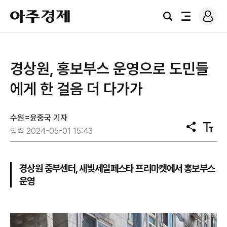
로
아
그
검
전
주
인
색
체
경
메
제
뉴
경상원, 홍보부스 운영으로 도민들
에게 한 걸음 더 다가가
수원=윤중국 기자
공
텍
입력 2024-05-01 15:43
유
스
트
크
기
경상원 중부센터, 새빛세일페스타 프리마켓에서 홍보부스
운영