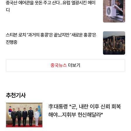
중국산 에어콘을 웃돈 주고 산다...유럽 열광시킨 메이
디
스티븐 로치 '과거의 홍콩'은 끝났지만 '새로운 홍콩'은
진행중
중국뉴스
더보기
추천기사
李대통령 "군, 내란 이후 신뢰 회복
해야…지휘부 헌신해달라"