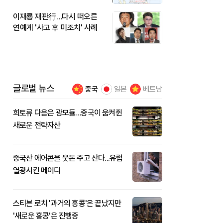
이재룡 재판行…다시 떠오른
연예계 '사고 후 미조치' 사례
글로벌 뉴스
중국
일본
베트남
희토류 다음은 광모듈…중국이 움켜쥔
새로운 전략자산
중국산 에어콘을 웃돈 주고 산다...유럽
열광시킨 메이디
스티븐 로치 '과거의 홍콩'은 끝났지만
'새로운 홍콩'은 진행중