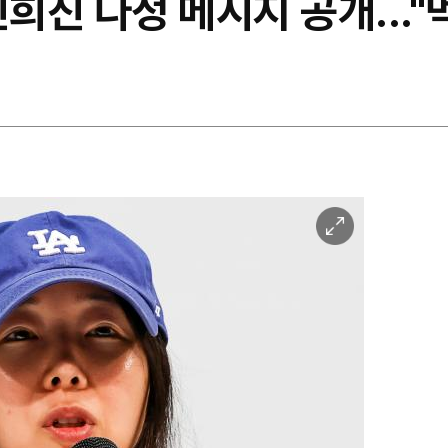
민희진 다정 메시지 공개..."
이
미
지
확
대