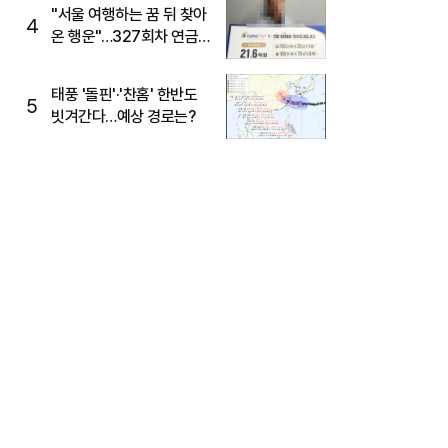
"서울 여행하는 꿈 뒤 찾아
4
온 행운"…327회차 연금
복권720+ 당첨번호조회
주목
태풍 '돌핀'·'찬홈' 한반도
5
빗겨간다…예상 경로는?