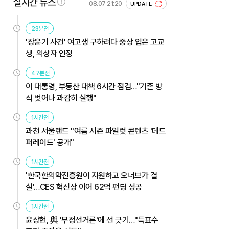
실시간 뉴스
08.07 21:20
UPDATE
23분전
'장윤기 사건' 여고생 구하려다 중상 입은 고교
생, 의상자 인정
47분전
이 대통령, 부동산 대책 6시간 점검…"기존 방
식 벗어나 과감히 실행"
1시간전
과천 서울랜드 "여름 시즌 파일럿 콘텐츠 '데드
퍼레이드' 공개"
1시간전
'한국한의약진흥원이 지원하고 오너브가 결
실'…CES 혁신상 이어 62억 펀딩 성공
1시간전
윤상현, 與 '부정선거론'에 선 긋기…"득표수