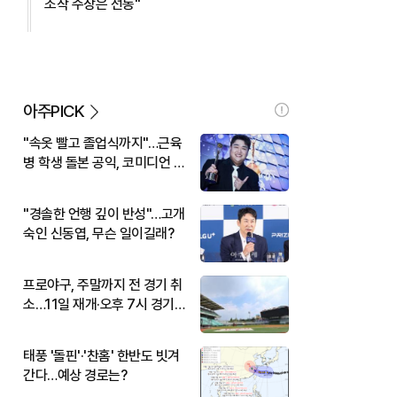
조작 주장은 선동"
아주PICK
"속옷 빨고 졸업식까지"…근육
병 학생 돌본 공익, 코미디언 김
규원이었다
"경솔한 언행 깊이 반성"…고개
숙인 신동엽, 무슨 일이길래?
프로야구, 주말까지 전 경기 취
소…11일 재개·오후 7시 경기
시작
태풍 '돌핀'·'찬홈' 한반도 빗겨
간다…예상 경로는?