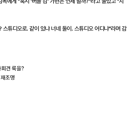
독에게 "혹시 '버블 검' 가편은 언제 될까?"라고 물었고 "지
? 스튜디오로. 같이 있냐 너네 둘이. 스튜디오 어디냐"라며 감
자회견 룩을?
언 재조명