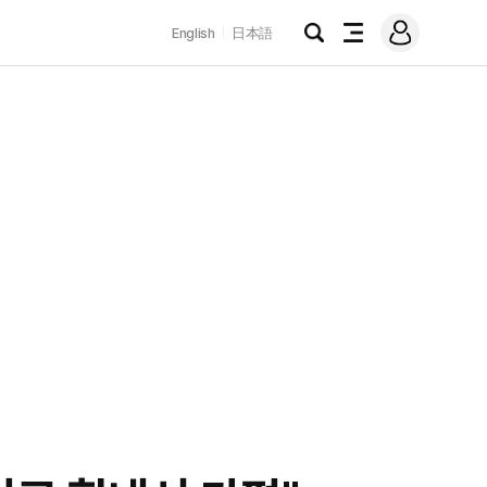
로
English
日本語
그
검
전
인
색
체
메
뉴