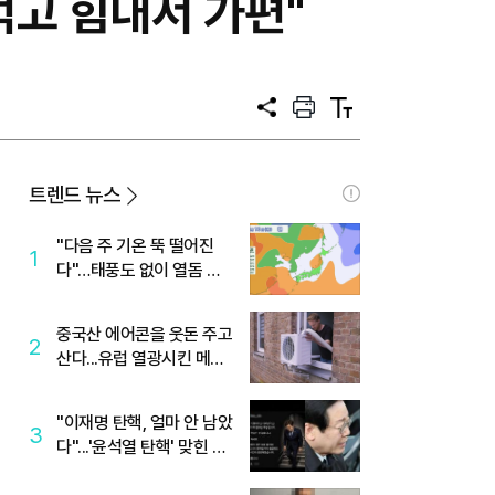
먹고 힘내서 가편"
공
프
텍
유
린
스
트
트
크
기
트렌드 뉴스
"다음 주 기온 뚝 떨어진
1
다"…태풍도 없이 열돔 박
살 낸 '이것'
중국산 에어콘을 웃돈 주고
2
산다...유럽 열광시킨 메이
디
"이재명 탄핵, 얼마 안 남았
3
다"...'윤석열 탄핵' 맞힌 무
당, '성지글' 등장