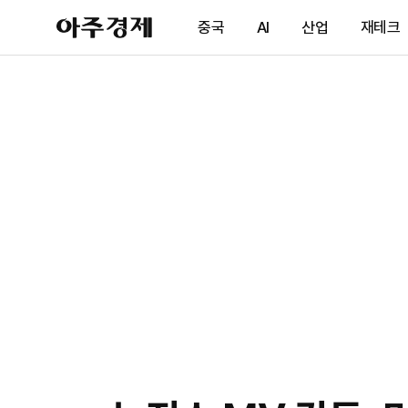
아
중국
AI
산업
재테크
주
경
제