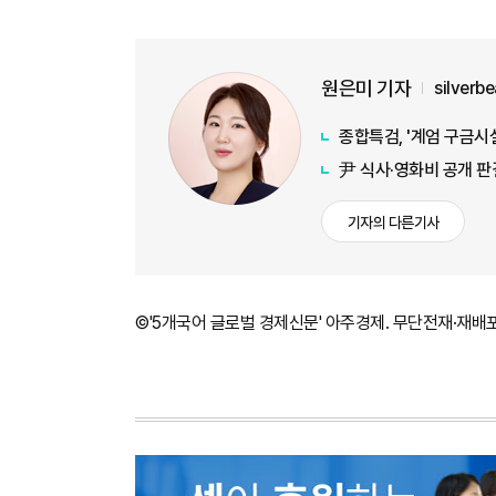
원은미 기자
silverb
종합특검, '계엄 구금시
尹 식사·영화비 공개 판
기자의 다른기사
©'5개국어 글로벌 경제신문' 아주경제. 무단전재·재배