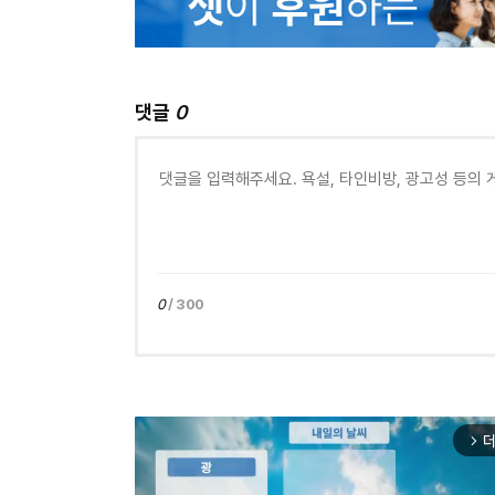
댓글
0
0
/ 300
더
arrow_forward_ios