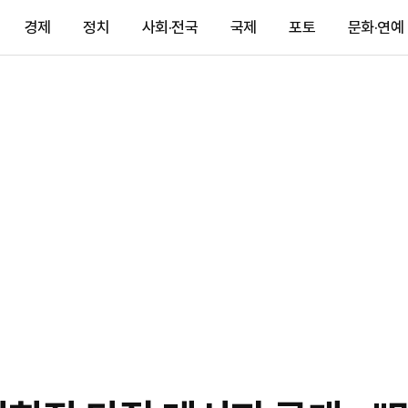
경제
정치
사회·전국
국제
포토
문화·연예