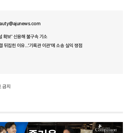
eauty@ajunews.com
설 확보' 신용해 불구속 기소
결 뒤집힌 이유…'기록관 이관'에 소송 실익 쟁점
포 금지