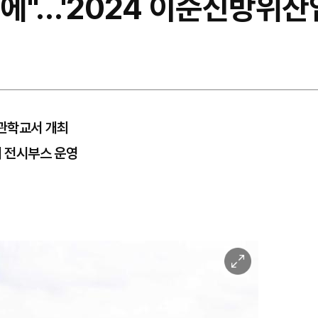
에"…'2024 이순신방위산
관학교서 개최
개 전시부스 운영
이
미
지