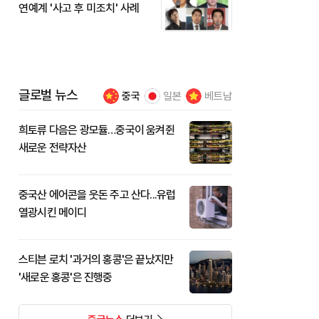
연예계 '사고 후 미조치' 사례
글로벌 뉴스
중국
일본
베트남
희토류 다음은 광모듈…중국이 움켜쥔
새로운 전략자산
중국산 에어콘을 웃돈 주고 산다...유럽
열광시킨 메이디
스티븐 로치 '과거의 홍콩'은 끝났지만
'새로운 홍콩'은 진행중