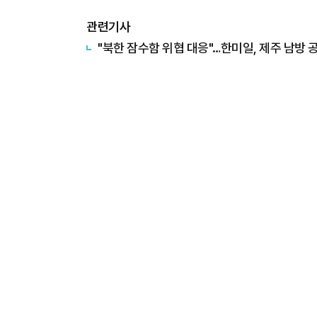
관련기사
"북한 잠수함 위협 대응"…한미일, 제주 남방