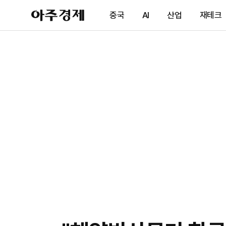
아
중국
AI
산업
재테크
주
경
제