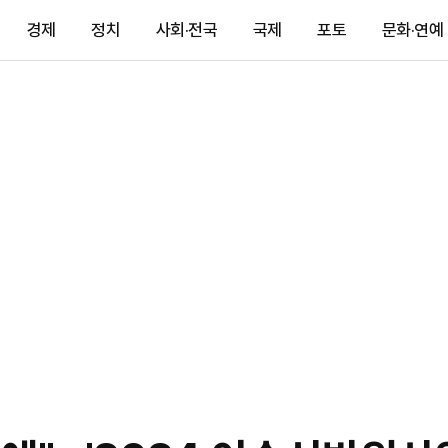
경제
정치
사회·전국
국제
포토
문화·연예