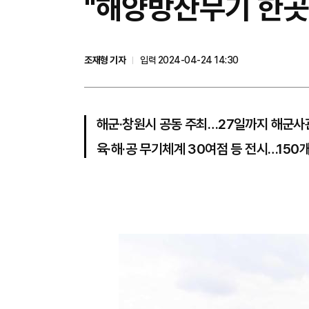
"해양방산무기 한곳
조재형 기자
입력 2024-04-24 14:30
해군·창원시 공동 주최…27일까지 해군사
육·해·공 무기체계 30여점 등 전시…150