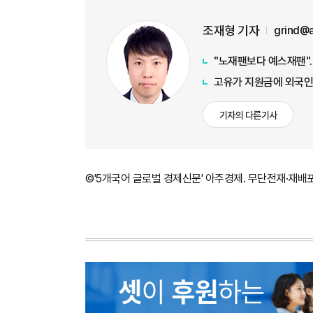
조재형 기자
grind@
"노재팬보다 예스재팬"…
고유가 지원금에 외국인
기자의 다른기사
©'5개국어 글로벌 경제신문' 아주경제. 무단전재·재배