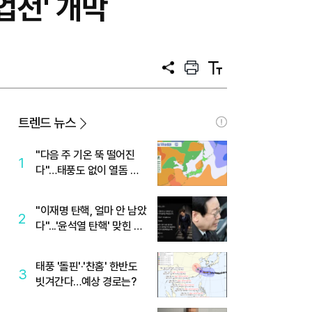
업전' 개막
공
프
텍
유
린
스
트
트
크
기
트렌드 뉴스
"다음 주 기온 뚝 떨어진
1
다"…태풍도 없이 열돔 박
살 낸 '이것'
"이재명 탄핵, 얼마 안 남았
2
다"...'윤석열 탄핵' 맞힌 무
당, '성지글' 등장
태풍 '돌핀'·'찬홈' 한반도
3
빗겨간다…예상 경로는?