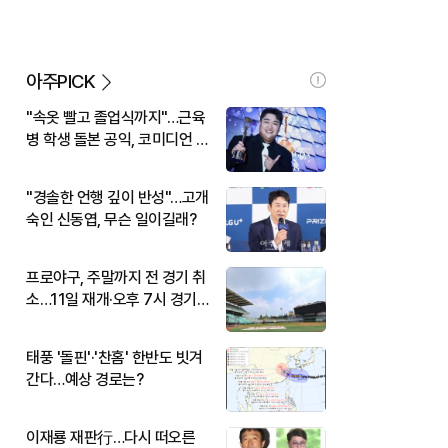
아주PICK
"속옷 빨고 졸업식까지"…근육
병 학생 돌본 공익, 코미디언 김
규원이었다
"경솔한 언행 깊이 반성"…고개
숙인 신동엽, 무슨 일이길래?
프로야구, 주말까지 전 경기 취
소…11일 재개·오후 7시 경기
시작
태풍 '돌핀'·'찬홈' 한반도 빗겨
간다…예상 경로는?
이재룡 재판行…다시 떠오른