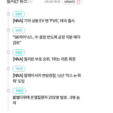
실시간 뉴스
08.08 18:16
UPDATE
3분전
[NNA] 기아 상용 EV 밴 'PV5', 태국 출시
4분전
"SK하이닉스, 中 충칭 반도체 공장 지분 매각
검토"
6분전
[NNA] 필리핀 부호 순위, 1위는 라존 회장
11분전
[NNA] 말레이시아 연방경찰, 닛산 '킥스 e-파
워' 도입
16분전
불볕더위에 온열질환자 202명 발생…3명 숨
져