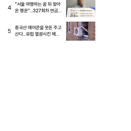
"서울 여행하는 꿈 뒤 찾아
4
온 행운"…327회차 연금
복권720+ 당첨번호조회
주목
중국산 에어콘을 웃돈 주고
5
산다...유럽 열광시킨 메이
디