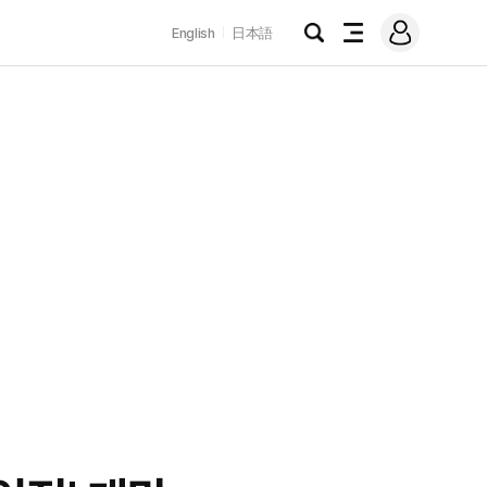
로
English
日本語
그
검
전
인
색
체
메
뉴