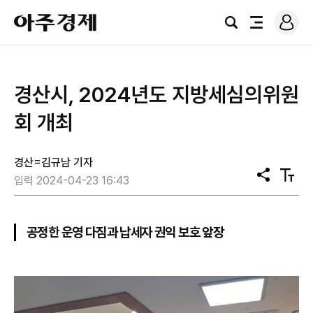
로
아
그
검
전
주
인
색
체
경
메
제
뉴
경산시, 2024년도 지방세심의위원
회 개최
경산=김규남 기자
공
텍
입력 2024-04-23 16:43
유
스
트
크
기
공정한 운영 다짐과 납세자 권익 보호 앞장