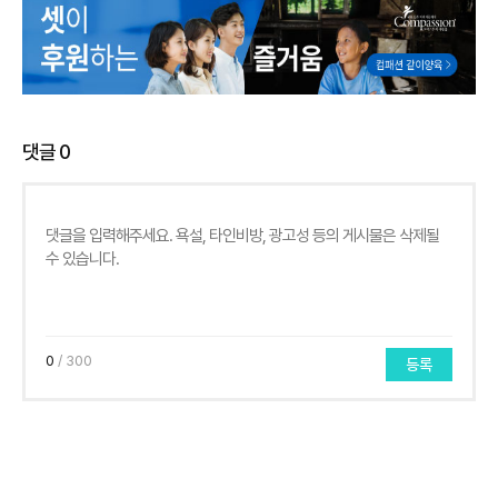
댓글
0
0
/ 300
등록