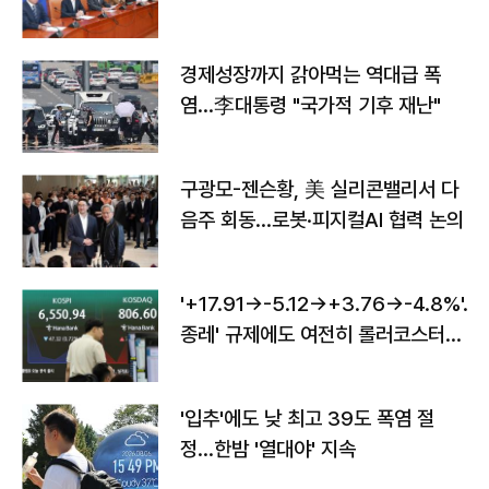
경제성장까지 갉아먹는 역대급 폭
염…李대통령 "국가적 기후 재난"
구광모-젠슨황, 美 실리콘밸리서 다
음주 회동…로봇·피지컬AI 협력 논의
'+17.91→-5.12→+3.76→-4.8%'…'
종레' 규제에도 여전히 롤러코스터
타는 코스피
'입추'에도 낮 최고 39도 폭염 절
정…한밤 '열대야' 지속