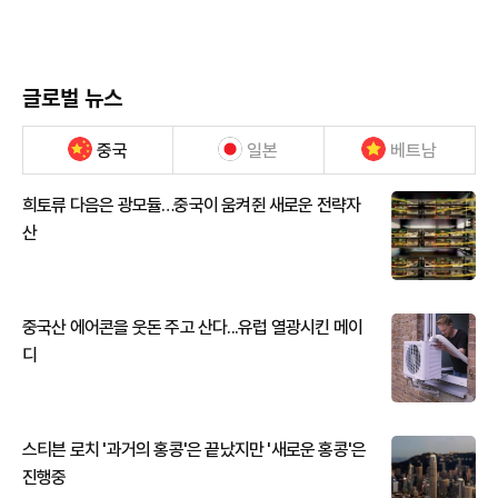
글로벌 뉴스
중국
일본
베트남
희토류 다음은 광모듈…중국이 움켜쥔 새로운 전략자
산
중국산 에어콘을 웃돈 주고 산다...유럽 열광시킨 메이
디
스티븐 로치 '과거의 홍콩'은 끝났지만 '새로운 홍콩'은
진행중