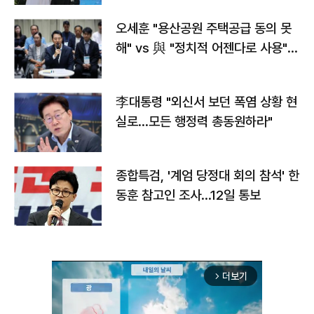
오세훈 "용산공원 주택공급 동의 못
해" vs 與 "정치적 어젠다로 사용"
맞불
李대통령 "외신서 보던 폭염 상황 현
실로…모든 행정력 총동원하라"
종합특검, '계엄 당정대 회의 참석' 한
동훈 참고인 조사...12일 통보
더보기
arrow_forward_ios