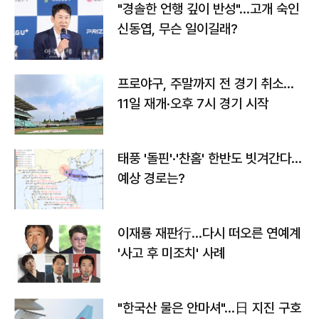
"경솔한 언행 깊이 반성"…고개 숙인
신동엽, 무슨 일이길래?
프로야구, 주말까지 전 경기 취소…
11일 재개·오후 7시 경기 시작
태풍 '돌핀'·'찬홈' 한반도 빗겨간다…
예상 경로는?
이재룡 재판行…다시 떠오른 연예계
'사고 후 미조치' 사례
"한국산 물은 안마셔"…日 지진 구호