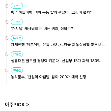
4분전
與 "'하늘이법' 여야 공동 발의 괜찮아…그것이 협치"
9분전
'캐시딜' 캐시워크 돈 버는 퀴즈, 정답은?
14분전
관세전쟁 '엔드게임' 윤곽 나오나…한국 新통상정책 교두보 활
용해야
17분전
섬유패션 글로벌 경쟁력 키운다…산업부 15개 과제 180억 지
원
18분전
농식품부, '천원의 아침밥' 참여 200개 대학 선정
아주PICK >