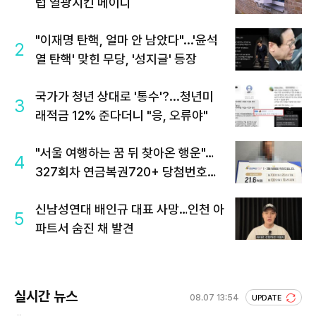
럽 열광시킨 메이디
"이재명 탄핵, 얼마 안 남았다"...'윤석
2
열 탄핵' 맞힌 무당, '성지글' 등장
국가가 청년 상대로 '통수'?...청년미
3
래적금 12% 준다더니 "응, 오류야"
"서울 여행하는 꿈 뒤 찾아온 행운"…
4
327회차 연금복권720+ 당첨번호조
회 주목
신남성연대 배인규 대표 사망…인천 아
5
파트서 숨진 채 발견
실시간 뉴스
08.07 13:54
UPDATE