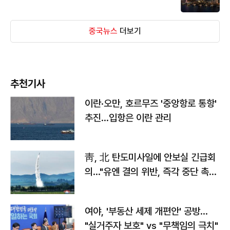
중국뉴스
더보기
추천기사
이란·오만, 호르무즈 '중앙항로 통항'
추진…입항은 이란 관리
靑, 北 탄도미사일에 안보실 긴급회
의…"유엔 결의 위반, 즉각 중단 촉
구"
여야, '부동산 세제 개편안' 공방…
"실거주자 보호" vs "무책임의 극치"