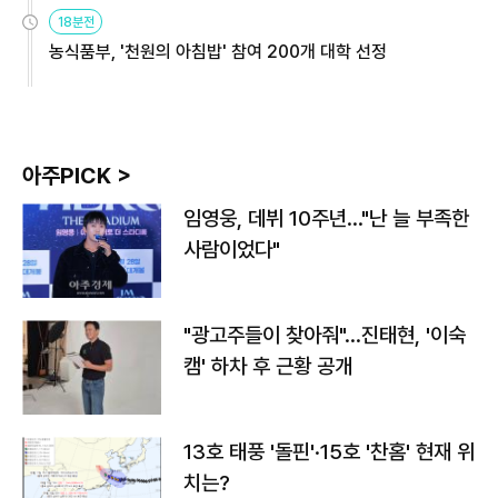
원
18분전
농식품부, '천원의 아침밥' 참여 200개 대학 선정
아주PICK >
임영웅, 데뷔 10주년…"난 늘 부족한
사람이었다"
"광고주들이 찾아줘"…진태현, '이숙
캠' 하차 후 근황 공개
13호 태풍 '돌핀'·15호 '찬홈' 현재 위
치는?