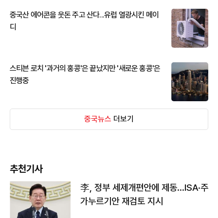
중국산 에어콘을 웃돈 주고 산다...유럽 열광시킨 메이
디
스티븐 로치 '과거의 홍콩'은 끝났지만 '새로운 홍콩'은
진행중
중국뉴스
더보기
추천기사
李, 정부 세제개편안에 제동…ISA·주
가누르기안 재검토 지시