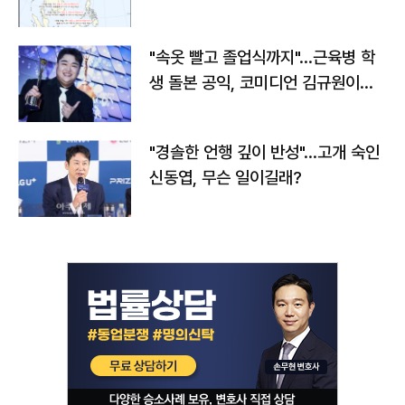
"속옷 빨고 졸업식까지"…근육병 학
생 돌본 공익, 코미디언 김규원이었
다
"경솔한 언행 깊이 반성"…고개 숙인
신동엽, 무슨 일이길래?