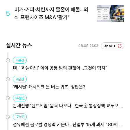
회 주목
버거·커피·치킨까지 줄줄이 매물…외
5
식 프랜차이즈 M&A '활기'
실시간 뉴스
08.08 21:03
UPDATE
4분전
與 "'하늘이법' 여야 공동 발의 괜찮아…그것이 협치"
9분전
'캐시딜' 캐시워크 돈 버는 퀴즈, 정답은?
14분전
관세전쟁 '엔드게임' 윤곽 나오나…한국 新통상정책 교두보 활
용해야
17분전
섬유패션 글로벌 경쟁력 키운다…산업부 15개 과제 180억 지