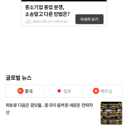
글로벌 뉴스
중국
일본
베트남
희토류 다음은 광모듈…중국이 움켜쥔 새로운 전략자
산