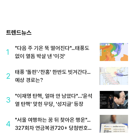
트렌드뉴스
"다음 주 기온 뚝 떨어진다"…태풍도
1
없이 열돔 박살 낸 '이것'
태풍 '돌핀'·'찬홈' 한반도 빗겨간다…
2
예상 경로는?
"이재명 탄핵, 얼마 안 남았다"...'윤석
3
열 탄핵' 맞힌 무당, '성지글' 등장
"서울 여행하는 꿈 뒤 찾아온 행운"…
4
327회차 연금복권720+ 당첨번호조