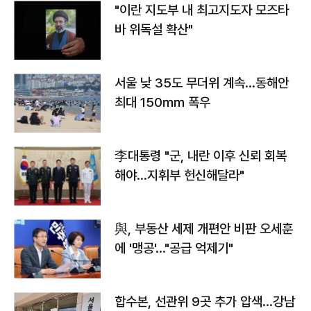
"이란 지도부 내 최고지도자 모즈타
바 위독설 확산"
서울 낮 35도 무더위 계속…동해안
최대 150㎜ 폭우
李대통령 "군, 내란 이후 신뢰 회복
해야…지휘부 헌신해달라"
與, 부동산 세제 개편안 비판 오세훈
에 '맹공'…"공급 억제기"
합수본, 선관위 9곳 추가 압색…강남