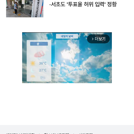
·서초도 '투표율 허위 입력' 정황
더보기
arrow_forward_ios
Unmute