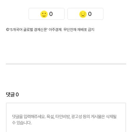
0
0
©'5개국어 글로벌 경제신문' 아주경제. 무단전재·재배포 금지
댓글
0