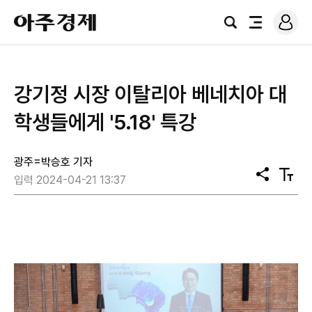
로
아
그
검
전
주
인
색
체
경
메
제
뉴
강기정 시장 이탈리아 베네치아 대
학생들에게 '5.18' 특강
광주=박승호 기자
공
텍
입력 2024-04-21 13:37
유
스
트
크
기