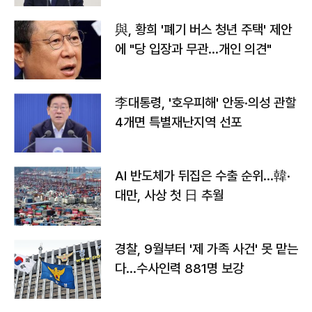
與, 황희 '폐기 버스 청년 주택' 제안
에 "당 입장과 무관…개인 의견"
李대통령, '호우피해' 안동·의성 관할
4개면 특별재난지역 선포
AI 반도체가 뒤집은 수출 순위…韓·
대만, 사상 첫 日 추월
경찰, 9월부터 '제 가족 사건' 못 맡는
다…수사인력 881명 보강