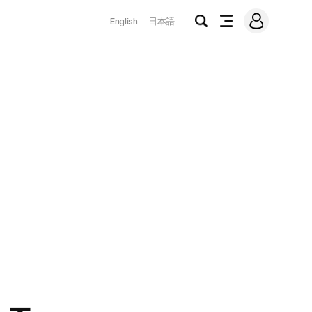
로
English
日本語
그
검
전
인
색
체
메
뉴