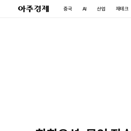
아
중국
AI
산업
재테크
주
경
제