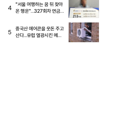
"서울 여행하는 꿈 뒤 찾아
4
온 행운"…327회차 연금
복권720+ 당첨번호조회
주목
중국산 에어콘을 웃돈 주고
5
산다...유럽 열광시킨 메이
디