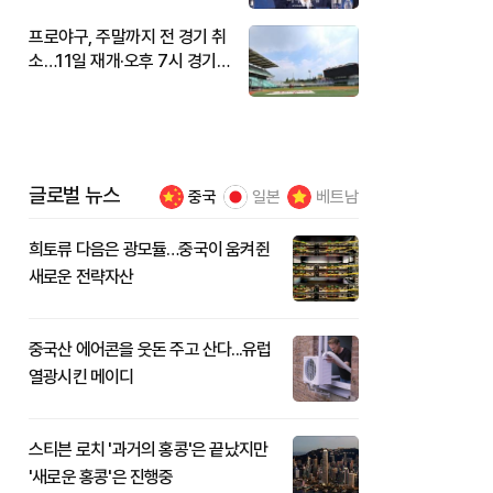
프로야구, 주말까지 전 경기 취
소…11일 재개·오후 7시 경기
시작
글로벌 뉴스
중국
일본
베트남
희토류 다음은 광모듈…중국이 움켜쥔
새로운 전략자산
중국산 에어콘을 웃돈 주고 산다...유럽
열광시킨 메이디
스티븐 로치 '과거의 홍콩'은 끝났지만
'새로운 홍콩'은 진행중