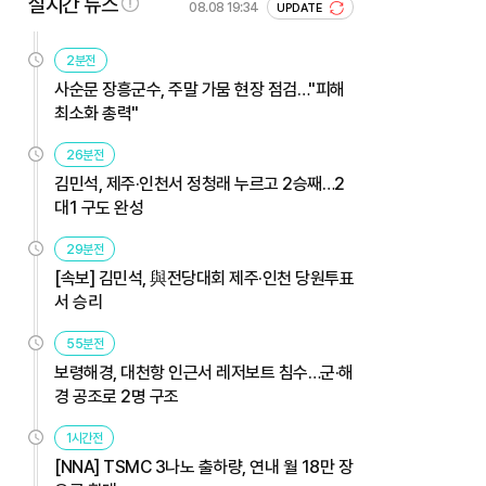
실시간 뉴스
08.08 19:34
UPDATE
2분전
사순문 장흥군수, 주말 가뭄 현장 점검…"피해
최소화 총력"
26분전
김민석, 제주·인천서 정청래 누르고 2승째…2
대1 구도 완성
29분전
[속보] 김민석, 與전당대회 제주·인천 당원투표
서 승리
55분전
보령해경, 대천항 인근서 레저보트 침수…군·해
경 공조로 2명 구조
1시간전
[NNA] TSMC 3나노 출하량, 연내 월 18만 장