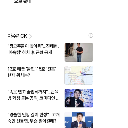
으로 확대
아주PICK
"광고주들이 찾아줘"…진태현,
'이숙캠' 하차 후 근황 공개
13호 태풍 '돌핀'·15호 '찬홈'
현재 위치는?
"속옷 빨고 졸업식까지"…근육
병 학생 돌본 공익, 코미디언 김
규원이었다
"경솔한 언행 깊이 반성"…고개
숙인 신동엽, 무슨 일이길래?