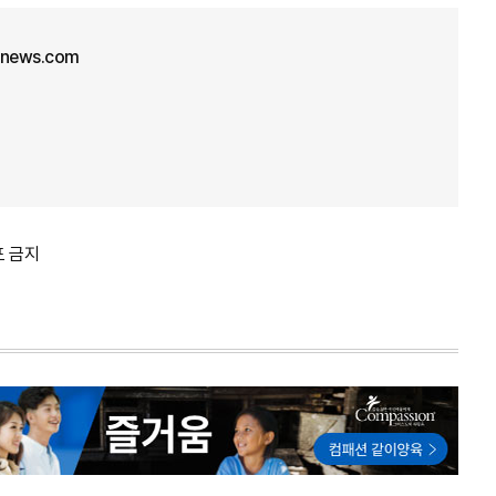
unews.com
포 금지