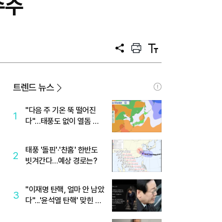
수주
공
프
텍
유
린
스
트
트
크
기
트렌드 뉴스
"다음 주 기온 뚝 떨어진
1
다"…태풍도 없이 열돔 박
살 낸 '이것'
태풍 '돌핀'·'찬홈' 한반도
2
빗겨간다…예상 경로는?
"이재명 탄핵, 얼마 안 남았
3
다"...'윤석열 탄핵' 맞힌 무
당, '성지글' 등장