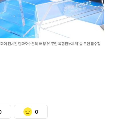
시회에 전시된 한화오수션의 ‘해양 유∙무인 복합전투체계’ 중 무인 잠수정
0
0