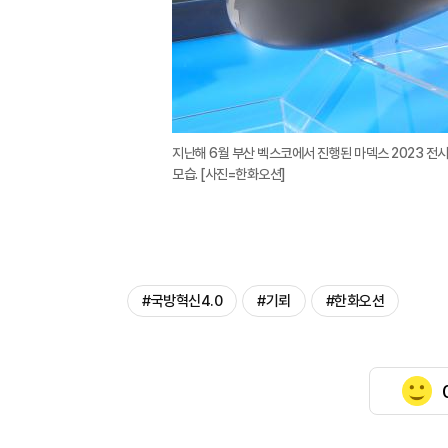
지난해 6월 부산 벡스코에서 진행된 마덱스 2023 전
모습. [사진=한화오션]
#국방혁신4.0
#기뢰
#한화오션