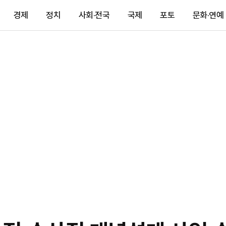
경제
정치
사회·전국
국제
포토
문화·연예