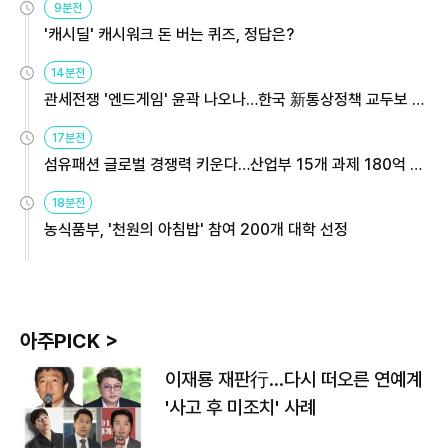
9분전
'캐시딜' 캐시워크 돈 버는 퀴즈, 정답은?
14분전
관세전쟁 '엔드게임' 윤곽 나오나…한국 新통상정책 교두보 활
용해야
17분전
섬유패션 글로벌 경쟁력 키운다…산업부 15개 과제 180억 지
원
18분전
농식품부, '천원의 아침밥' 참여 200개 대학 선정
아주PICK >
이재룡 재판行…다시 떠오른 연예계
'사고 후 미조치' 사례