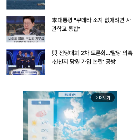
李대통령 "쿠데타 소지 없애려면 사
관학교 통합"
與 전당대회 2차 토론회…'탈당 의혹
·신천지 당원 가입 논란' 공방
더보기
arrow_forward_ios