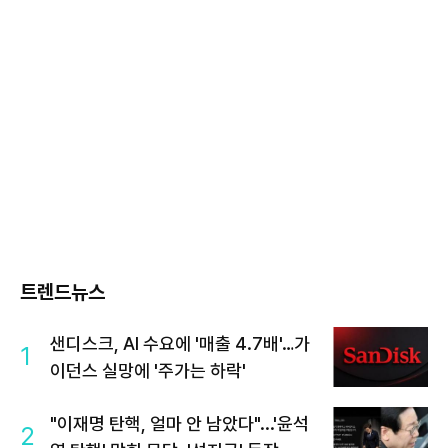
트렌드뉴스
샌디스크, AI 수요에 '매출 4.7배'…가
1
이던스 실망에 '주가는 하락'
"이재명 탄핵, 얼마 안 남았다"...'윤석
2