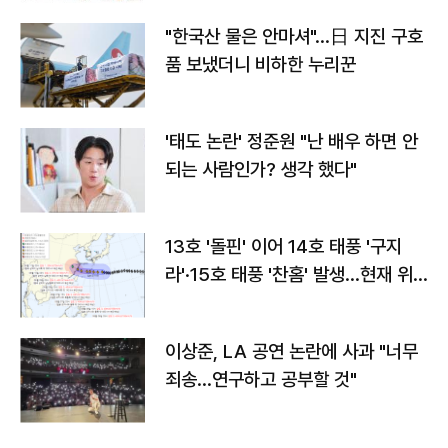
"한국산 물은 안마셔"…日 지진 구호
품 보냈더니 비하한 누리꾼
'태도 논란' 정준원 "난 배우 하면 안
되는 사람인가? 생각 했다"
13호 '돌핀' 이어 14호 태풍 '구지
라'·15호 태풍 '찬홈' 발생…현재 위
치와 이동경로는?
이상준, LA 공연 논란에 사과 "너무
죄송…연구하고 공부할 것"