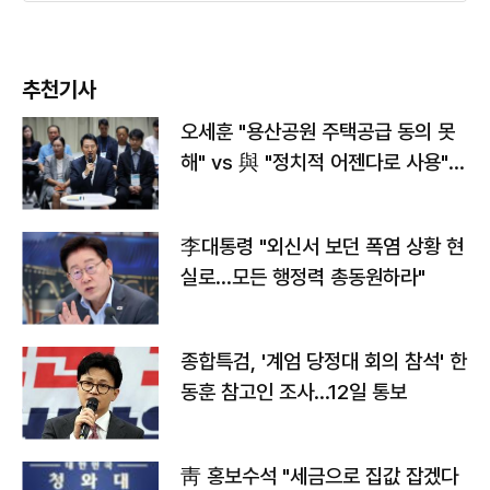
추천기사
오세훈 "용산공원 주택공급 동의 못
해" vs 與 "정치적 어젠다로 사용"
맞불
李대통령 "외신서 보던 폭염 상황 현
실로…모든 행정력 총동원하라"
종합특검, '계엄 당정대 회의 참석' 한
동훈 참고인 조사...12일 통보
靑 홍보수석 "세금으로 집값 잡겠다