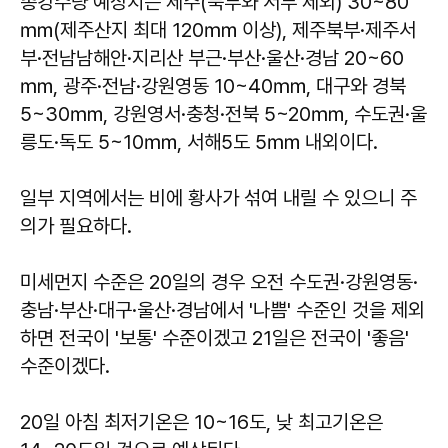
총강수량 예상치는 제주(북부와 서부 제외) 30~80
㎜(제주산지 최대 120㎜ 이상), 제주북부·제주서
부·전남남해안·지리산 부근·부산·울산·경남 20~60
㎜, 광주·전남·강원영동 10~40㎜, 대구와 경북
5~30㎜, 강원영서·충청·전북 5~20㎜, 수도권·울
릉도·독도 5~10㎜, 서해5도 5㎜ 내외이다.
일부 지역에서는 비에 황사가 섞여 내릴 수 있으니 주
의가 필요하다.
미세먼지 수준은 20일의 경우 오전 수도권·강원영동·
충남·부산·대구·울산·경남에서 '나쁨' 수준인 것을 제외
하면 전국이 '보통' 수준이겠고 21일은 전국이 '좋음'
수준이겠다.
20일 아침 최저기온은 10~16도, 낮 최고기온은