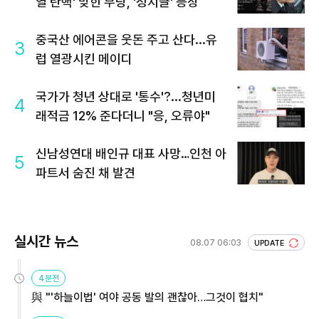
열 탄핵' 맞힌 무당, '성지글' 등장
중국산 에어콘을 웃돈 주고 산다...유
3
럽 열광시킨 메이디
국가가 청년 상대로 '통수'?...청년미
4
래적금 12% 준다더니 "응, 오류야"
신남성연대 배인규 대표 사망…인천 아
5
파트서 숨진 채 발견
실시간 뉴스
08.07 06:03
UPDATE
4분전
與 "'하늘이법' 여야 공동 발의 괜찮아…그것이 협치"