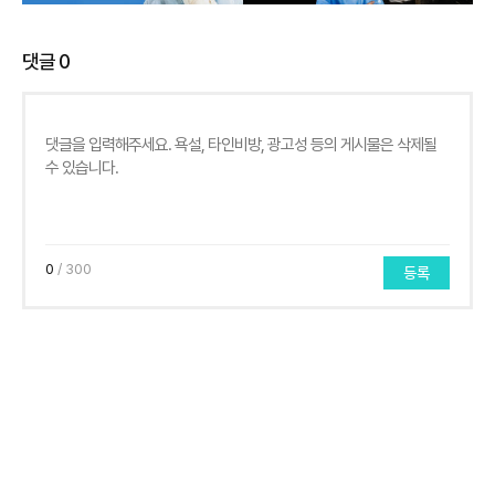
댓글
0
0
/ 300
등록