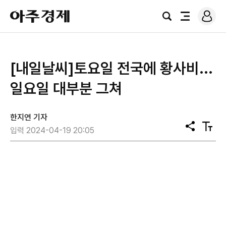
로
아
그
검
전
주
인
색
체
경
메
제
뉴
[내일날씨]토요일 전국에 황사비...
일요일 대부분 그쳐
한지연 기자
공
텍
입력 2024-04-19 20:05
유
스
트
크
기