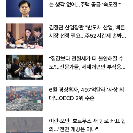
는 생각 없어…주택 공급 '속도전'"
김정관 산업장관 "반도체 산업, 빠른
시장 선점 필요…주52시간제 손봐
야"
"집값보다 전월세가 더 불안해질 수
도"…전문가들, 세제개편안 부작용
우려
6월 경상흑자, 497억달러 '사상 최
대'…OECD 2위 수준
이란·오만, 호르무즈 새 항로 좌표 합
의…"전면 개방은 아냐"