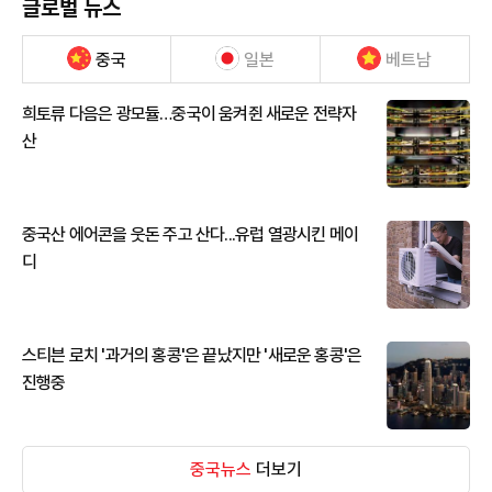
글로벌 뉴스
중국
일본
베트남
희토류 다음은 광모듈…중국이 움켜쥔 새로운 전략자
산
중국산 에어콘을 웃돈 주고 산다...유럽 열광시킨 메이
디
스티븐 로치 '과거의 홍콩'은 끝났지만 '새로운 홍콩'은
진행중
중국뉴스
더보기