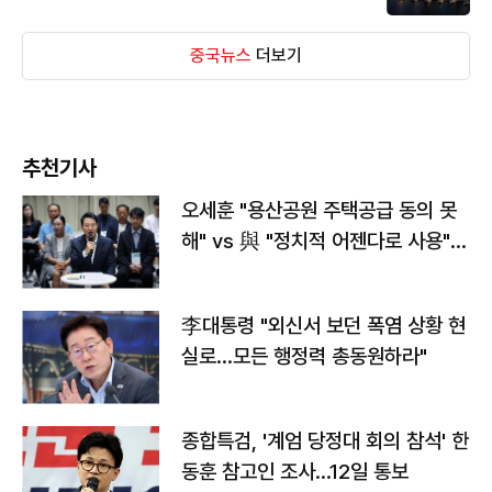
중국뉴스
더보기
추천기사
오세훈 "용산공원 주택공급 동의 못
해" vs 與 "정치적 어젠다로 사용"
맞불
李대통령 "외신서 보던 폭염 상황 현
실로…모든 행정력 총동원하라"
종합특검, '계엄 당정대 회의 참석' 한
동훈 참고인 조사...12일 통보