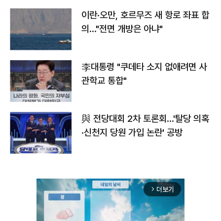
이란·오만, 호르무즈 새 항로 좌표 합
의…"전면 개방은 아냐"
李대통령 "쿠데타 소지 없애려면 사
관학교 통합"
與 전당대회 2차 토론회…'탈당 의혹
·신천지 당원 가입 논란' 공방
더보기
arrow_forward_ios