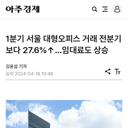
로
아
그
검
전
주
인
색
체
경
메
제
뉴
1분기 서울 대형오피스 거래 전분기
보다 27.6%↑…임대료도 상승
김윤섭 기자
공
텍
입력 2024-04-18 10:48
유
스
트
크
기