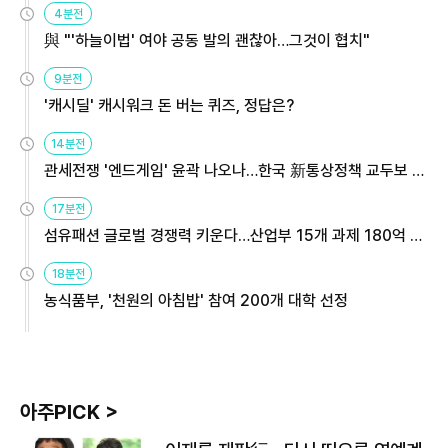
4분전
與 "'하늘이법' 여야 공동 발의 괜찮아…그것이 협치"
9분전
'캐시딜' 캐시워크 돈 버는 퀴즈, 정답은?
14분전
관세전쟁 '엔드게임' 윤곽 나오나…한국 新통상정책 교두보 활
용해야
17분전
섬유패션 글로벌 경쟁력 키운다…산업부 15개 과제 180억 지
원
18분전
농식품부, '천원의 아침밥' 참여 200개 대학 선정
아주PICK >