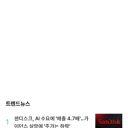
트렌드뉴스
샌디스크, AI 수요에 '매출 4.7배'…가
1
이던스 실망에 '주가는 하락'