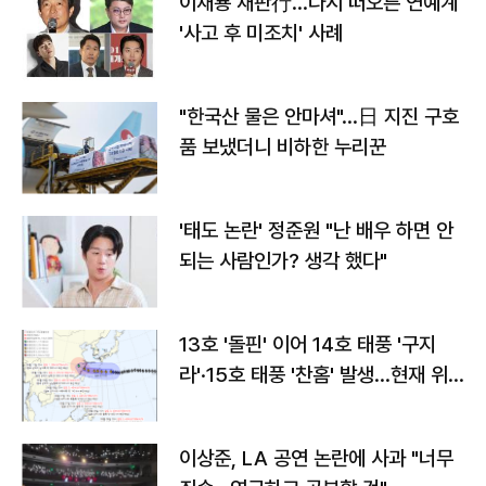
이재룡 재판行…다시 떠오른 연예계
'사고 후 미조치' 사례
"한국산 물은 안마셔"…日 지진 구호
품 보냈더니 비하한 누리꾼
'태도 논란' 정준원 "난 배우 하면 안
되는 사람인가? 생각 했다"
13호 '돌핀' 이어 14호 태풍 '구지
라'·15호 태풍 '찬홈' 발생…현재 위
치와 이동경로는?
이상준, LA 공연 논란에 사과 "너무