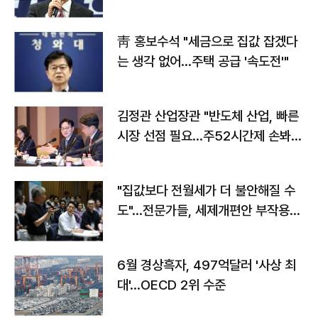
靑 홍보수석 "세금으로 집값 잡겠다
는 생각 없어…주택 공급 '속도전'"
김정관 산업장관 "반도체 산업, 빠른
시장 선점 필요…주52시간제 손봐
야"
"집값보다 전월세가 더 불안해질 수
도"…전문가들, 세제개편안 부작용
우려
6월 경상흑자, 497억달러 '사상 최
대'…OECD 2위 수준