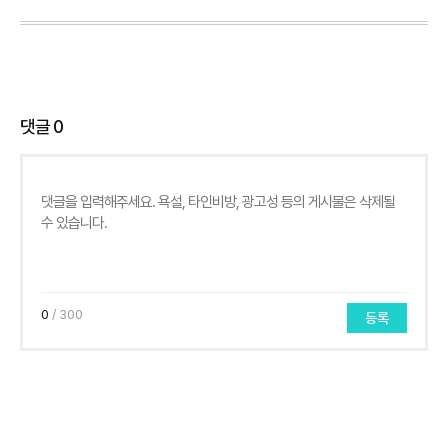
댓글
0
0
/ 300
등록