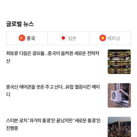
글로벌 뉴스
중국
일본
베트남
희토류 다음은 광모듈…중국이 움켜쥔 새로운 전략자
산
중국산 에어콘을 웃돈 주고 산다...유럽 열광시킨 메이
디
스티븐 로치 '과거의 홍콩'은 끝났지만 '새로운 홍콩'은
진행중