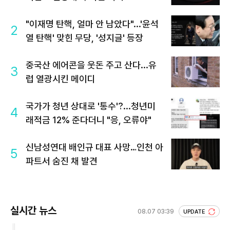
"이재명 탄핵, 얼마 안 남았다"...'윤석
2
열 탄핵' 맞힌 무당, '성지글' 등장
중국산 에어콘을 웃돈 주고 산다...유
3
럽 열광시킨 메이디
국가가 청년 상대로 '통수'?...청년미
4
래적금 12% 준다더니 "응, 오류야"
신남성연대 배인규 대표 사망…인천 아
5
파트서 숨진 채 발견
실시간 뉴스
08.07 03:39
UPDATE